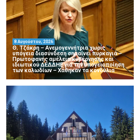
8 Αυγούστου, 2026
Θ. Τζάκρη – Ανεμογεννήτρια χωρίς
υπόγεια διασύνδεση σημαίνει πυρκαγιά –
Πρωτοφανής αμέλεια κυβέρνησης και
ιδιωτικού ΔΕΔΔΗΕ για την υπογειοποίηση
των καλωδίων – Χάθηκαν τα κονδύλια