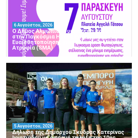
6 Αυγούστου, 2026
Ο Δήμος Αλμωπίας συμμετέχει και φέτος
στην Παγκόσμια Ημέρα Ενημέρωσης και
Ευαισθητοποίησης για τη Νωτιαία Μυϊκή
Ατροφία (SMA)
5 Αυγούστου, 2026
Δήλωση της Δημάρχου Σκύδρας Κατερίνας
Ιγνατιάδου με αφορμή τη λήξη της 10ης