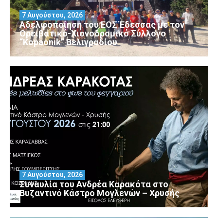
7 Αυγούστου, 2026
Αδελφοποίηση του ΕΟΣ Έδεσσας με τον
Ορειβατικό-Χιονοδρομικό Σύλλογο
“Kopaonik” Βελιγραδίου
7 Αυγούστου, 2026
Συναυλία του Ανδρέα Καρακότα στο
Βυζαντινό Κάστρο Μογλενών – Χρυσής