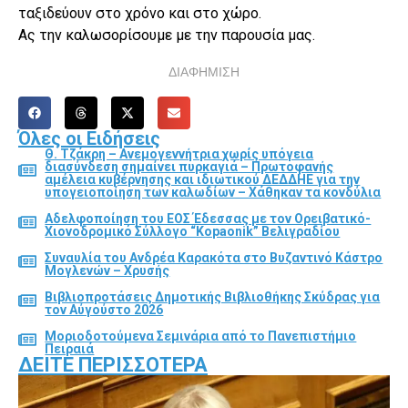
ταξιδεύουν στο χρόνο και στο χώρο.
Ας την καλωσορίσουμε με την παρουσία μας.
ΔΙΑΦΗΜΙΣΗ
Όλες οι Ειδήσεις
Θ. Τζάκρη – Ανεμογεννήτρια χωρίς υπόγεια
διασύνδεση σημαίνει πυρκαγιά – Πρωτοφανής
αμέλεια κυβέρνησης και ιδιωτικού ΔΕΔΔΗΕ για την
υπογειοποίηση των καλωδίων – Χάθηκαν τα κονδύλια
Αδελφοποίηση του ΕΟΣ Έδεσσας με τον Ορειβατικό-
Χιονοδρομικό Σύλλογο “Kopaonik” Βελιγραδίου
Συναυλία του Ανδρέα Καρακότα στο Βυζαντινό Κάστρο
Μογλενών – Χρυσής
Βιβλιοπροτάσεις Δημοτικής Βιβλιοθήκης Σκύδρας για
τον Αύγούστο 2026
Μοριοδοτούμενα Σεμινάρια από το Πανεπιστήμιο
Πειραιά
ΔΕΊΤΕ ΠΕΡΙΣΣΌΤΕΡΑ