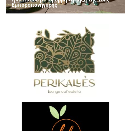
Εμποροπανήγυρης