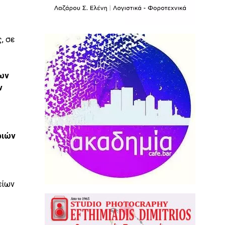
, σε
των
ν
ριών
είων