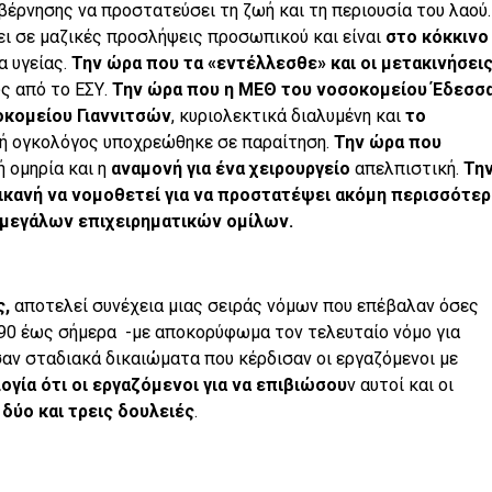
βέρνησης να προστατεύσει τη ζωή και τη περιουσία του λαού
ει σε μαζικές προσλήψεις προσωπικού και είναι
στο κόκκινο
 υγείας.
Την ώρα που
τα «εντέλλεσθε» και οι μετακινήσει
ς από το ΕΣΥ.
Την ώρα που η ΜΕΘ του νοσοκομείου Έδεσσ
οκομείου Γιαννιτσών
, κυριολεκτικά διαλυμένη και
το
κή ογκολόγος υποχρεώθηκε σε παραίτηση.
Την ώρα που
ή ομηρία και η
αναμονή για ένα χειρουργείο
απελπιστική.
Τη
 ικανή να νομοθετεί για να προστατέψει ακόμη περισσότερ
 μεγάλων επιχειρηματικών ομίλων.
ς,
αποτελεί συνέχεια μιας σειράς νόμων που επέβαλαν όσες
990 έως σήμερα -με αποκορύφωμα τον τελευταίο νόμο για
σαν σταδιακά δικαιώματα που κέρδισαν οι εργαζόμενοι με
ογία ότι
οι εργαζόμενοι για να επιβιώσου
ν αυτοί και οι
δύο και τρεις δουλειές
.