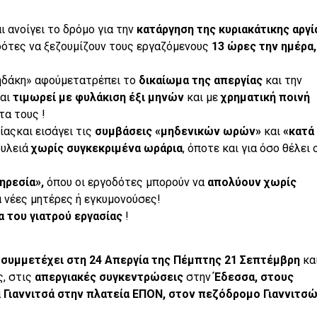
ι ανοίγει το δρόμο για την
κατάργηση της κυριακάτικης αργί
ότες να ξεζουμίζουν τους εργαζόμενους
13 ώρες την ημέρα,
ηδάκη» αφούμετατρέπει το
δικαίωμα της απεργίας
και την
αι
τιμωρεί με
φυλάκιση έξι μηνών
και με
χρηματική ποινή
τα τους !
ίαςκαι εισάγει τις
συμβάσεις «μηδενικών ωρών»
και
«κατά
ουλειά
χωρίς συγκεκριμένα ωράρια
, όποτε και για όσο θέλει 
ηρεσία»,
όπου οι εργοδότες μπορούν να
απολύουν
χωρίς
α νέες μητέρες ή εγκυμονούσες!
α του γιατρού εργασίας
!
μμετέχει στη 24 Απεργία της Πέμπτης 21 Σεπτέμβρη
κα
ς, στις
απεργιακές συγκεντρώσεις
στην
Έδεσσα, στους
α
Γιαννιτσά στην πλατεία ΕΠΟΝ, στον πεζόδρομο Γιαννιτσ