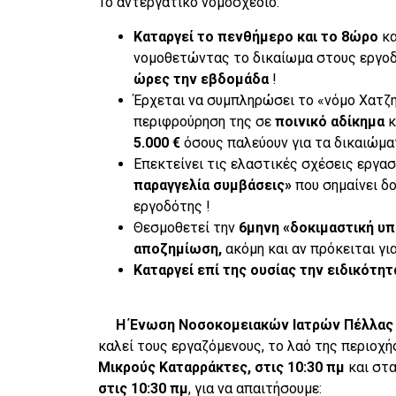
Το αντεργατικό νομοσχέδιο:
Καταργεί το πενθήμερο και το 8ώρο
κα
νομοθετώντας το δικαίωμα στους εργοδ
ώρες την εβδομάδα
!
Έρχεται να συμπληρώσει το «νόμο Χατζ
περιφρούρηση της σε
ποινικό αδίκημα
κ
5.000 €
όσους παλεύουν για τα δικαιώμα
Επεκτείνει τις ελαστικές σχέσεις εργασ
παραγγελία συμβάσεις»
που σημαίνει δ
εργοδότης !
Θεσμοθετεί την
6μηνη «δοκιμαστική υπ
αποζημίωση,
ακόμη και αν πρόκειται γι
Καταργεί επί της ουσίας την ειδικότητ
Η Ένωση Νοσοκομειακών Ιατρών Πέλλας συ
καλεί τους εργαζόμενους, το λαό της περιοχή
Μικρούς Καταρράκτες, στις 10:30 πμ
και στ
στις 10:30 πμ
, για να απαιτήσουμε: