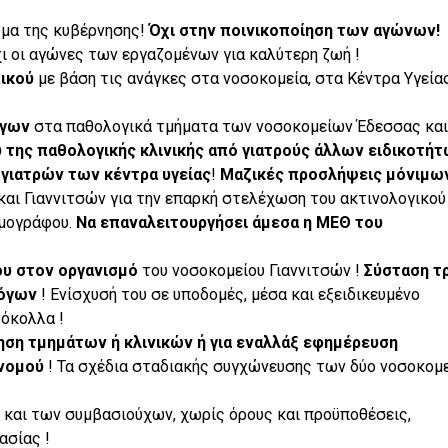
μα της κυβέρνησης!
Όχι στην ποινικοποίηση των αγώνων!
όχι οι αγώνες των εργαζομένων για καλύτερη ζωή !
ικού
με βάση τις ανάγκες στα νοσοκομεία, στα Κέντρα Υγείας
όγων
στα παθολογικά τμήματα των νοσοκομείων Έδεσσας και
 της παθολογικής κλινικής από γιατρούς άλλων ειδικοτή
 γιατρών των κέντρα υγείας
!
Μαζικές προσλήψεις μόνιμω
αι Γιαννιτσών για την επαρκή στελέχωση του ακτινολογικού
ομογράφου.
Να επαναλειτουργήσει άμεσα η ΜΕΘ του
ου στον οργανισμό
του νοσοκομείου Γιαννιτσών !
Σύσταση τ
όγων
! Ενίσχυσή του σε υποδομές, μέσα και εξειδικευμένο
όκολλα !
ηση τμημάτων ή κλινικών ή για εναλλάξ εφημέρευση
νομού
! Τα σχέδια σταδιακής συγχώνευσης των δύο νοσοκομ
και των συμβασιούχων, χωρίς όρους και προϋποθέσεις,
ασίας !