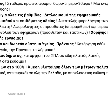
ας !
Σταθερό, πρωινό, ωράριο. 6ωρο-5ημερο-30ωρο ! Μία ενε
ευσης!
για όλες τις βαθμίδες !
Διπλασιασμό της εφημεριακής
μισθού και επιδόματος αδείας
! Αυτοτελής φορολόγηση τω
εστή ! Αφορολόγητες οι πρόσθετες (υπεράριθμες) εφημερίες
υνόλου των εφημεριών (πρόσθετων και τακτικών) !
Χορήγησ
ς εργασίας !
ιο και δωρεάν σύστημα Υγείας–Πρόνοιας !
Κατάργηση κάθε
εία, την Πρόνοια, το Φάρμακο !
ισοδήματος,
κατάργηση του ΦΠΑ σε είδη πλατιάς λαϊκής
 στα καύσιμα !
των στο 100%
!
Άμεση υλοποίηση όλων των μέτρων πολιτ
κά, αντιπυρικά) σε όλη την Ελλάδα, με αποκλειστική ευθύνη 
ΔΙΑΦΗΜΙΣΗ