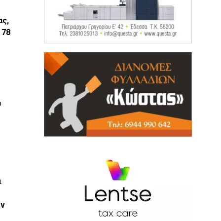
ας,
 78
ο
ι
ών