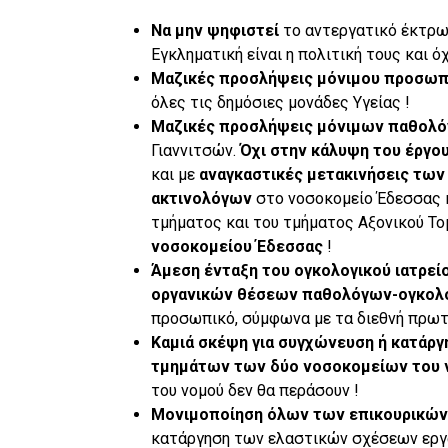
Να μην ψηφιστεί
το αντεργατικό έκτρω
Εγκληματική είναι η πολιτική τους και 
Μαζικές προσλήψεις μόνιμου προσωπ
όλες τις δημόσιες μονάδες Υγείας !
Μαζικές προσλήψεις μόνιμων παθολ
Γιαννιτσών.
Όχι στην κάλυψη του έργου
και με
αναγκαστικές μετακινήσεις των
ακτινολόγων
στο νοσοκομείο Έδεσσας κ
τμήματος και του τμήματος Αξονικού Τ
νοσοκομείου Έδεσσας
!
Άμεση ένταξη του ογκολογικού ιατρεί
οργανικών θέσεων παθολόγων-ογκολ
προσωπικό, σύμφωνα με τα διεθνή πρωτ
Καμιά σκέψη για συγχώνευση ή κατάργ
τμημάτων των δύο νοσοκομείων του 
του νομού δεν θα περάσουν !
Μονιμοποίηση όλων των επικουρικών
κατάργηση των ελαστικών σχέσεων εργ