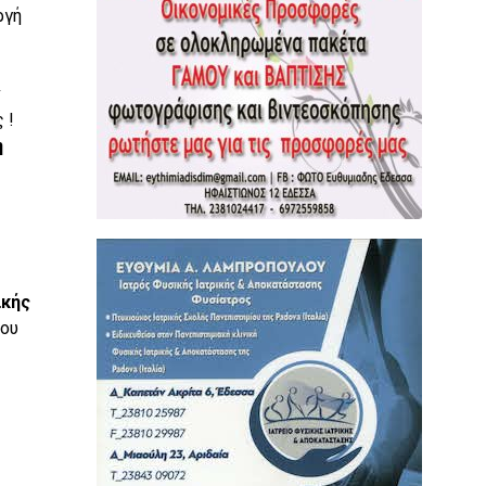
ργή
ν
 !
η
ικής
του