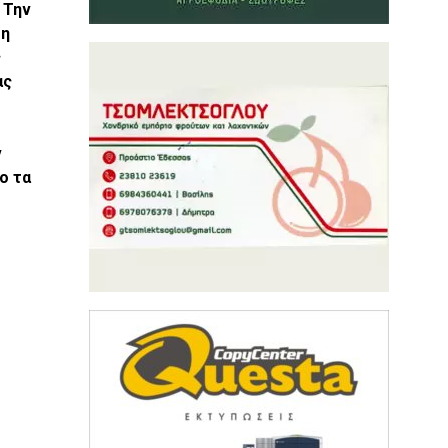
.
Την
 η
ς
ας
ν
ο τα