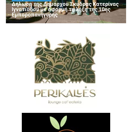
Δήλωση της Δημάρχου Σκύδρας Κατερίνας
Ιγνατιάδου με αφορμή τη λήξη της 10ης
Εμποροπανήγυρης