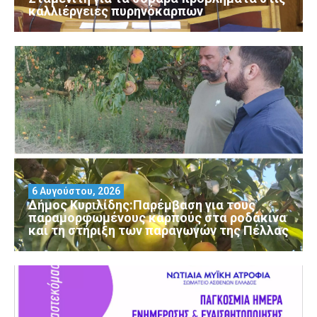
καλλιέργειες πυρηνόκαρπων
6 Αυγούστου, 2026
Δήμος Κυριλίδης:Παρέμβαση για τους
παραμορφωμένους καρπούς στα ροδάκινα
και τη στήριξη των παραγωγών της Πέλλας