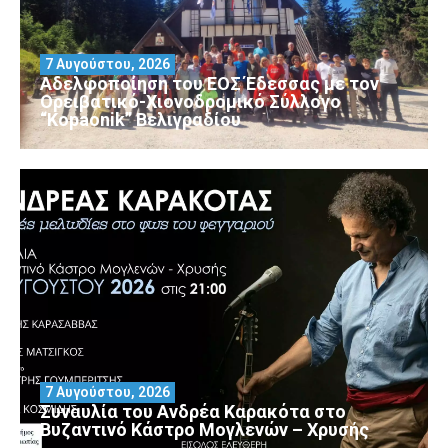
7 Αυγούστου, 2026
Αδελφοποίηση του ΕΟΣ Έδεσσας με τον
Ορειβατικό-Χιονοδρομικό Σύλλογο
“Kopaonik” Βελιγραδίου
7 Αυγούστου, 2026
Συναυλία του Ανδρέα Καρακότα στο
Βυζαντινό Κάστρο Μογλενών – Χρυσής