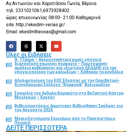
Αγ.Αντωνίου και Καρατάσου Γωνία, Βέροια
τηλ: 2331021061,6973928402
ώρες επικοινωνίας 08:00- 21:00 Καθημερινά
site: http://ekedim-verias.gr/
Email: ekedimtheoxas@gmail.com
Όλες οι Ειδήσεις
Θ. Τζάκρη – Ανεμογεννήτρια χωρίς υπόγεια
διασύνδεση σημαίνει πυρκαγιά – Πρωτοφανής
αμέλεια κυβέρνησης και ιδιωτικού ΔΕΔΔΗΕ για την
υπογειοποίηση των καλωδίων – Χάθηκαν τα κονδύλια
Αδελφοποίηση του ΕΟΣ Έδεσσας με τον Ορειβατικό-
Χιονοδρομικό Σύλλογο “Kopaonik” Βελιγραδίου
Συναυλία του Ανδρέα Καρακότα στο Βυζαντινό Κάστρο
Μογλενών – Χρυσής
Βιβλιοπροτάσεις Δημοτικής Βιβλιοθήκης Σκύδρας για
τον Αύγούστο 2026
Μοριοδοτούμενα Σεμινάρια από το Πανεπιστήμιο
Πειραιά
ΔΕΊΤΕ ΠΕΡΙΣΣΌΤΕΡΑ