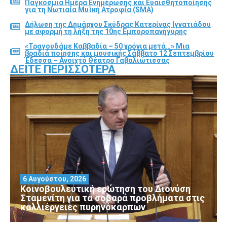
Παγκόσμια Ημέρα Ενημέρωσης και Ευαισθητοποίησης
για τη Νωτιαία Μυϊκή Ατροφία (SMA)
Δήλωση της Δημάρχου Σκύδρας Κατερίνας Ιγνατιάδου
με αφορμή τη λήξη της 10ης Εμποροπανήγυρης
«Τραγουδάμε Καββαδία – 50 χρόνια μετά…» Μια
βραδιά ποίησης και μουσικής Σάββατο 12 Σεπτεμβρίου
Έδεσσα – Ανοιχτό Θέατρο Γαβαλιώτισσας
ΔΕΊΤΕ ΠΕΡΙΣΣΌΤΕΡΑ
6 Αυγούστου, 2026
Κοινοβουλευτική ερώτηση του Διονύση
Σταμενίτη για τα σοβαρά προβλήματα στις
καλλιέργειες πυρηνόκαρπων