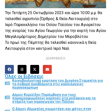
Την Τετάρτη 25 Οκτωβρίου 2023 και ώρα 10:00 μ.μ. θα
τελεσθεί αγρυπνία (Όρθρος & Θεία Λειτουργία) στο
Ιερό Παρεκκλήσιο του Οσίου Παϊσίου του Αγιορείτου
της ενορίας του Αγίου Γεωργίου για την εορτή του Αγίου
Μεγαλομάρτυρος Δημητρίου του Μυροβλύτου.
Το πρωί της Πέμπτης θα τελεσθεί κανονικά η Θεία
Λειτουργία στον κεντρικό Ιερό Ναό.
ΔΙΑΦΗΜΙΣΗ
Όλες οι Ειδήσεις
Κοινοβουλευτική ερώτηση του Διονύση Σταμενίτη για
τα σοβαρά προβλήματα στις καλλιέργειες
πυρηνόκαρπων
Δήμος Κυριλίδης:Παρέμβαση για τους
παραμορφωμένους καρπούς στα ροδάκινα και τη
στήριξη των παραγωγών της Πέλλας
Ο Δήμος Αλμωπίας συμμετέχει και φέτος στην