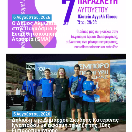
6 Αυγούστου, 2026
Ο Δήμος Αλμωπίας συμμετέχει και φέτος
στην Παγκόσμια Ημέρα Ενημέρωσης και
Ευαισθητοποίησης για τη Νωτιαία Μυϊκή
Ατροφία (SMA)
5 Αυγούστου, 2026
Δήλωση της Δημάρχου Σκύδρας Κατερίνας
Ιγνατιάδου με αφορμή τη λήξη της 10ης
Εμποροπανήγυρης