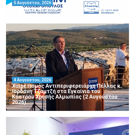
5 Αυγούστου, 2026
Θέλεις να αποκτήσεις άδεια Security?
4 Αυγούστου, 2026
Χαιρετισμός Αντιπεριφερειάρχη Πέλλας κ.
Ιορδάνη Τζαμτζή στα Εγκαίνια του
Κάστρου Χρυσής Αλμωπίας (2 Αυγούστου
2026)