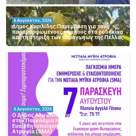
6 Αυγούστου, 2026
Δήμος Κυριλίδης:Παρέμβαση για τους
παραμορφωμένους καρπούς στα ροδάκινα
και τη στήριξη των παραγωγών της Πέλλας
6 Αυγούστου, 2026
Ο Δήμος Αλμωπίας συμμετέχει και φέτος
στην Παγκόσμια Ημέρα Ενημέρωσης και
Ευαισθητοποίησης για τη Νωτιαία Μυϊκή
Ατροφία (SMA)