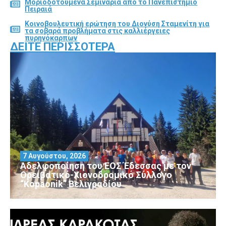
Μοριοδοτούμενα Σεμινάρια από το Πανεπιστήμιο
Πειραιά
Κοινοβουλευτική ερώτηση του Διονύση Σταμενίτη για
τα σοβαρά προβλήματα στις καλλιέργειες
πυρηνόκαρπων
ΔΕΊΤΕ ΠΕΡΙΣΣΌΤΕΡΑ
7 Αυγούστου, 2026
Αδελφοποίηση του ΕΟΣ Έδεσσας με τον
Ορειβατικό-Χιονοδρομικό Σύλλογο
“Kopaonik” Βελιγραδίου