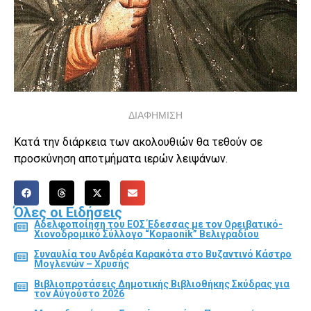
ΔΙΑΦΗΜΙΣΗ
Κατά την διάρκεια των ακολουθιών θα τεθούν σε
προσκύνηση αποτμήματα ιερών λειψάνων.
Όλες οι Ειδήσεις
Αδελφοποίηση του ΕΟΣ Έδεσσας με τον Ορειβατικό-
Χιονοδρομικό Σύλλογο “Kopaonik” Βελιγραδίου
Συναυλία του Ανδρέα Καρακότα στο Βυζαντινό Κάστρο
Μογλενών – Χρυσής
Βιβλιοπροτάσεις Δημοτικής Βιβλιοθήκης Σκύδρας για
τον Αύγούστο 2026