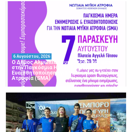
6 Αυγούστου, 2026
Ο Δήμος Αλμωπίας συμμετέχει και φέτος
στην Παγκόσμια Ημέρα Ενημέρωσης και
Ευαισθητοποίησης για τη Νωτιαία Μυϊκή
Ατροφία (SMA)