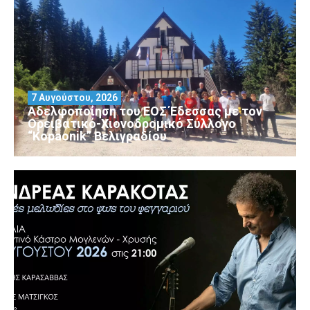
7 Αυγούστου, 2026
Αδελφοποίηση του ΕΟΣ Έδεσσας με τον
Ορειβατικό-Χιονοδρομικό Σύλλογο
“Kopaonik” Βελιγραδίου