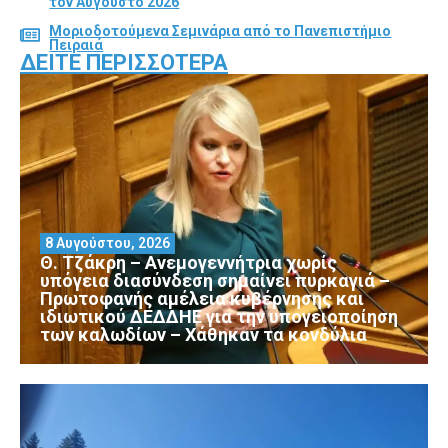
τον Αύγούστο 2026
Μοριοδοτούμενα Σεμινάρια από το Πανεπιστήμιο
Πειραιά
ΔΕΊΤΕ ΠΕΡΙΣΣΌΤΕΡΑ
8 Αυγούστου, 2026
Θ. Τζάκρη – Ανεμογεννήτρια χωρίς
υπόγεια διασύνδεση σημαίνει πυρκαγιά –
Πρωτοφανής αμέλεια κυβέρνησης και
ιδιωτικού ΔΕΔΔΗΕ για την υπογειοποίηση
των καλωδίων – Χάθηκαν τα κονδύλια