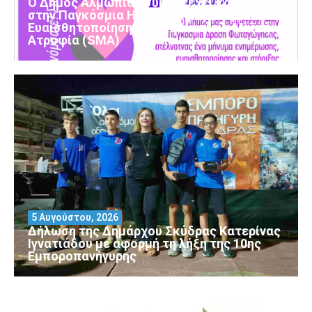
Ο Δήμος Αλμωπίας συμμετέχει και φέτος
στην Παγκόσμια Ημέρα Ενημέρωσης και
Ευαισθητοποίησης για τη Νωτιαία Μυϊκή
Ατροφία (SMA)
5 Αυγούστου, 2026
Δήλωση της Δημάρχου Σκύδρας Κατερίνας
Ιγνατιάδου με αφορμή τη λήξη της 10ης
Εμποροπανήγυρης