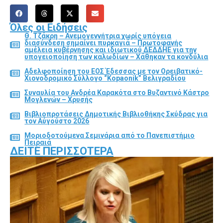
Όλες οι Ειδήσεις
Θ. Τζάκρη – Ανεμογεννήτρια χωρίς υπόγεια
διασύνδεση σημαίνει πυρκαγιά – Πρωτοφανής
αμέλεια κυβέρνησης και ιδιωτικού ΔΕΔΔΗΕ για την
υπογειοποίηση των καλωδίων – Χάθηκαν τα κονδύλια
Αδελφοποίηση του ΕΟΣ Έδεσσας με τον Ορειβατικό-
Χιονοδρομικό Σύλλογο “Kopaonik” Βελιγραδίου
Συναυλία του Ανδρέα Καρακότα στο Βυζαντινό Κάστρο
Μογλενών – Χρυσής
Βιβλιοπροτάσεις Δημοτικής Βιβλιοθήκης Σκύδρας για
τον Αύγούστο 2026
Μοριοδοτούμενα Σεμινάρια από το Πανεπιστήμιο
Πειραιά
ΔΕΊΤΕ ΠΕΡΙΣΣΌΤΕΡΑ