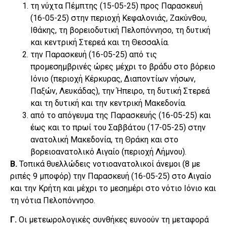
τη νύχτα Πέμπτης (15-05-25) προς Παρασκευή
(16-05-25) στην περιοχή Κεφαλονιάς, Ζακύνθου,
Ιθάκης, τη βορειοδυτική Πελοπόννησο, τη δυτική
και κεντρική Στερεά και τη Θεσσαλία.
την Παρασκευή (16-05-25) από τις
προμεσημβρινές ώρες μέχρι το βράδυ στο βόρειο
Ιόνιο (περιοχή Κέρκυρας, Διαποντίων νήσων,
Παξών, Λευκάδας), την Ήπειρο, τη δυτική Στερεά
και τη δυτική και την κεντρική Μακεδονία.
από το απόγευμα της Παρασκευής (16-05-25) και
έως και το πρωί του Σαββάτου (17-05-25) στην
ανατολική Μακεδονία, τη Θράκη και στο
βορειοανατολικό Αιγαίο (περιοχή Λήμνου).
Β.
Τοπικά θυελλώδεις νοτιοανατολικοί άνεμοι (8 με
ριπές 9 μποφόρ) την Παρασκευή (16-05-25) στο Αιγαίο
και την Κρήτη και μέχρι το μεσημέρι στο νότιο Ιόνιο και
τη νότια Πελοπόννησο.
Γ.
Οι μετεωρολογικές συνθήκες ευνοούν τη μεταφορά