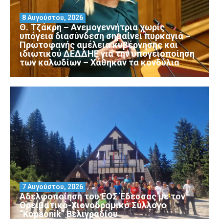
8 Αυγούστου, 2026
Θ. Τζάκρη – Ανεμογεννήτρια χωρίς
υπόγεια διασύνδεση σημαίνει πυρκαγιά –
Πρωτοφανής αμέλεια κυβέρνησης και
ιδιωτικού ΔΕΔΔΗΕ για την υπογειοποίηση
των καλωδίων – Χάθηκαν τα κονδύλια
7 Αυγούστου, 2026
Αδελφοποίηση του ΕΟΣ Έδεσσας με τον
Ορειβατικό-Χιονοδρομικό Σύλλογο
“Kopaonik” Βελιγραδίου