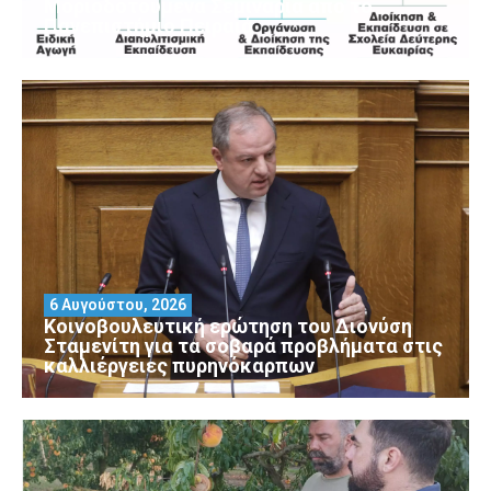
Μοριοδοτούμενα Σεμινάρια από το
Πανεπιστήμιο Πειραιά
6 Αυγούστου, 2026
Κοινοβουλευτική ερώτηση του Διονύση
Σταμενίτη για τα σοβαρά προβλήματα στις
καλλιέργειες πυρηνόκαρπων