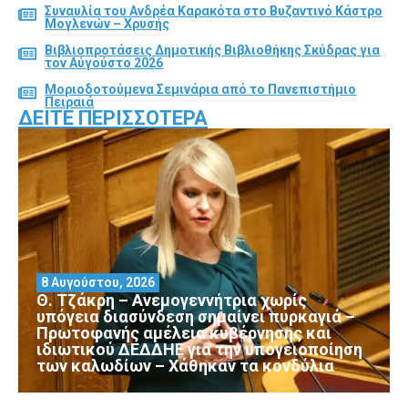
Συναυλία του Ανδρέα Καρακότα στο Βυζαντινό Κάστρο
Μογλενών – Χρυσής
Βιβλιοπροτάσεις Δημοτικής Βιβλιοθήκης Σκύδρας για
τον Αύγούστο 2026
Μοριοδοτούμενα Σεμινάρια από το Πανεπιστήμιο
Πειραιά
ΔΕΊΤΕ ΠΕΡΙΣΣΌΤΕΡΑ
8 Αυγούστου, 2026
Θ. Τζάκρη – Ανεμογεννήτρια χωρίς
υπόγεια διασύνδεση σημαίνει πυρκαγιά –
Πρωτοφανής αμέλεια κυβέρνησης και
ιδιωτικού ΔΕΔΔΗΕ για την υπογειοποίηση
των καλωδίων – Χάθηκαν τα κονδύλια