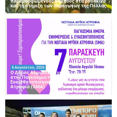
παραμορφωμένους καρπούς στα ροδάκινα
και τη στήριξη των παραγωγών της Πέλλας
6 Αυγούστου, 2026
Ο Δήμος Αλμωπίας συμμετέχει και φέτος
στην Παγκόσμια Ημέρα Ενημέρωσης και
Ευαισθητοποίησης για τη Νωτιαία Μυϊκή
Ατροφία (SMA)