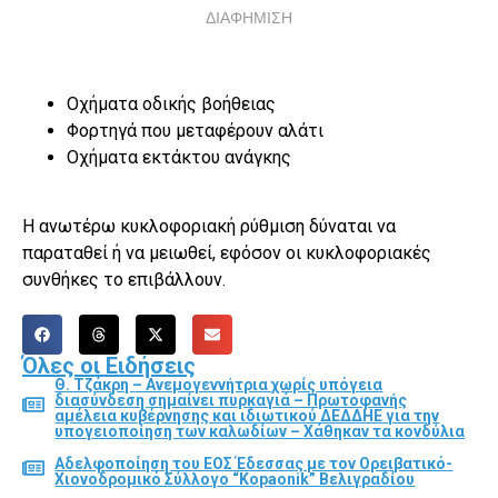
ΔΙΑΦΗΜΙΣΗ
Οχήματα οδικής βοήθειας
Φορτηγά που μεταφέρουν αλάτι
Οχήματα εκτάκτου ανάγκης
Η ανωτέρω κυκλοφοριακή ρύθμιση δύναται να
παραταθεί ή να μειωθεί, εφόσον οι κυκλοφοριακές
συνθήκες το επιβάλλουν.
Όλες οι Ειδήσεις
Θ. Τζάκρη – Ανεμογεννήτρια χωρίς υπόγεια
διασύνδεση σημαίνει πυρκαγιά – Πρωτοφανής
αμέλεια κυβέρνησης και ιδιωτικού ΔΕΔΔΗΕ για την
υπογειοποίηση των καλωδίων – Χάθηκαν τα κονδύλια
Αδελφοποίηση του ΕΟΣ Έδεσσας με τον Ορειβατικό-
Χιονοδρομικό Σύλλογο “Kopaonik” Βελιγραδίου