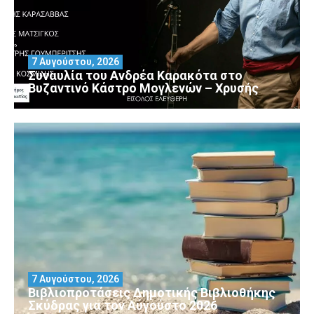
7 Αυγούστου, 2026
Συναυλία του Ανδρέα Καρακότα στο
Βυζαντινό Κάστρο Μογλενών – Χρυσής
7 Αυγούστου, 2026
Βιβλιοπροτάσεις Δημοτικής Βιβλιοθήκης
Σκύδρας για τον Αύγούστο 2026