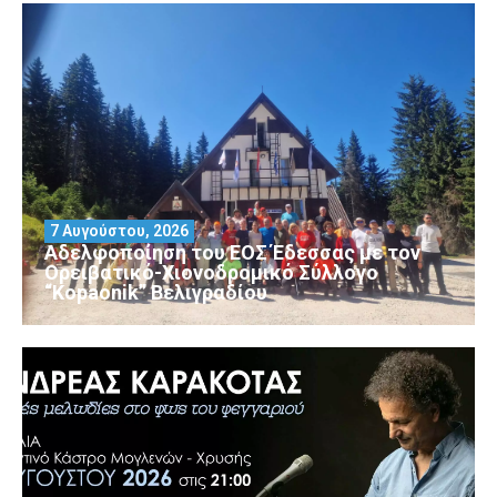
7 Αυγούστου, 2026
Αδελφοποίηση του ΕΟΣ Έδεσσας με τον
Ορειβατικό-Χιονοδρομικό Σύλλογο
“Kopaonik” Βελιγραδίου