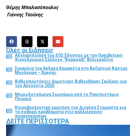
Θέμης Μπαλασόπουλος
Γιάννης Τσούνης
Όλες οι Ειδήσεις
Αδελφοποίηση του ΕΟΣ Έδεσσας με τον Ορειβατικό-
Χιονοδρομικό Σύλλογο “Kopaonik” Βελιγραδίου
Συναυλία του Ανδρέα Καρακότα στο Βυζαντινό Κάστρο
Μογλενών – Χρυσής
Βιβλιοπροτάσεις Δημοτικής Βιβλιοθήκης Σκύδρας για
τον Αύγούστο 2026
Μοριοδοτούμενα Σεμινάρια από το Πανεπιστήμιο
Πειραιά
Κοινοβουλευτική ερώτηση του Διονύση Σταμενίτη για
τα σοβαρά προβλήματα στις καλλιέργειες
πυρηνόκαρπων
ΔΕΊΤΕ ΠΕΡΙΣΣΌΤΕΡΑ