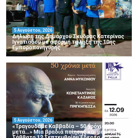
5 Αυγούστου, 2026
Δήλωση της Δημάρχου Σκύδρας Κατερίνας
Ιγνατιάδου με αφορμή τη λήξη της 10ης
Εμποροπανήγυρης
5 Αυγούστου, 2026
«Τραγουδάμε Καββαδία – 50 χρόνια
μετά…» Μια βραδιά ποίησης και μουσικής
Σάββατο 12 Σεπτεμβρίου Έδεσσα –