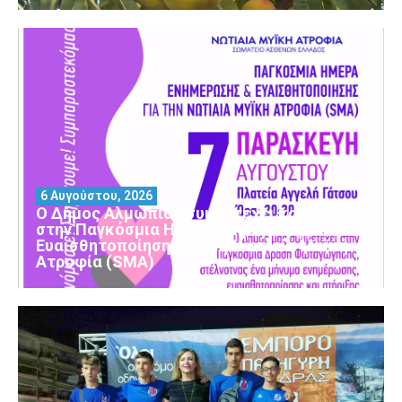
6 Αυγούστου, 2026
Ο Δήμος Αλμωπίας συμμετέχει και φέτος
στην Παγκόσμια Ημέρα Ενημέρωσης και
Ευαισθητοποίησης για τη Νωτιαία Μυϊκή
Ατροφία (SMA)