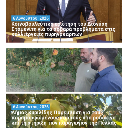
6 Αυγούστου, 2026
Κοινοβουλευτική ερώτηση του Διονύση
Σταμενίτη για τα σοβαρά προβλήματα στις
καλλιέργειες πυρηνόκαρπων
6 Αυγούστου, 2026
Δήμος Κυριλίδης:Παρέμβαση για τους
παραμορφωμένους καρπούς στα ροδάκινα
και τη στήριξη των παραγωγών της Πέλλας