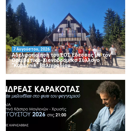
7 Αυγούστου, 2026
Αδελφοποίηση του ΕΟΣ Έδεσσας με τον
Ορειβατικό-Χιονοδρομικό Σύλλογο
“Kopaonik” Βελιγραδίου