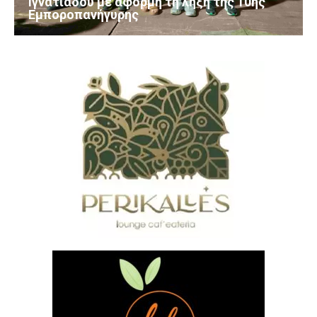
Ιγνατιάδου με αφορμή τη λήξη της 10ης
Εμποροπανήγυρης