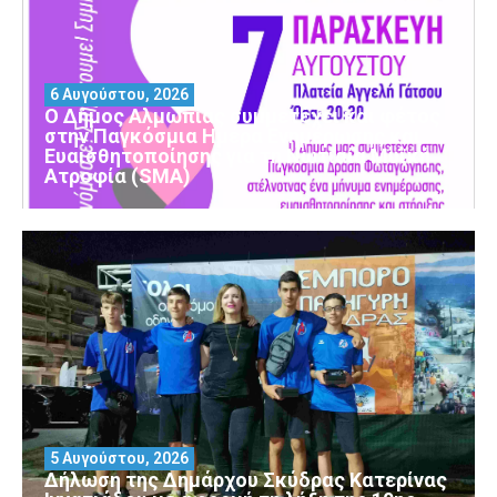
6 Αυγούστου, 2026
Ο Δήμος Αλμωπίας συμμετέχει και φέτος
στην Παγκόσμια Ημέρα Ενημέρωσης και
Ευαισθητοποίησης για τη Νωτιαία Μυϊκή
Ατροφία (SMA)
5 Αυγούστου, 2026
Δήλωση της Δημάρχου Σκύδρας Κατερίνας