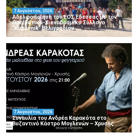
7 Αυγούστου, 2026
Αδελφοποίηση του ΕΟΣ Έδεσσας με τον
Ορειβατικό-Χιονοδρομικό Σύλλογο
“Kopaonik” Βελιγραδίου
7 Αυγούστου, 2026
Συναυλία του Ανδρέα Καρακότα στο
Βυζαντινό Κάστρο Μογλενών – Χρυσής