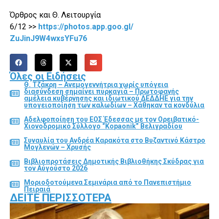
Όρθρος και Θ. Λειτουργία
6/12
>>
https://photos.app.goo.gl/
ZuJinJ9W4wxsYFu76
Όλες οι Ειδήσεις
Θ. Τζάκρη – Ανεμογεννήτρια χωρίς υπόγεια
διασύνδεση σημαίνει πυρκαγιά – Πρωτοφανής
αμέλεια κυβέρνησης και ιδιωτικού ΔΕΔΔΗΕ για την
υπογειοποίηση των καλωδίων – Χάθηκαν τα κονδύλια
Αδελφοποίηση του ΕΟΣ Έδεσσας με τον Ορειβατικό-
Χιονοδρομικό Σύλλογο “Kopaonik” Βελιγραδίου
Συναυλία του Ανδρέα Καρακότα στο Βυζαντινό Κάστρο
Μογλενών – Χρυσής
Βιβλιοπροτάσεις Δημοτικής Βιβλιοθήκης Σκύδρας για
τον Αύγούστο 2026
Μοριοδοτούμενα Σεμινάρια από το Πανεπιστήμιο
Πειραιά
ΔΕΊΤΕ ΠΕΡΙΣΣΌΤΕΡΑ