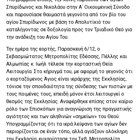
Σπυρίδωνος και Νικολάου στην Α΄ Οικουμενική Σύνοδο
και παρουσίασε θαυμαστά γεγονότα από τον βίο του
αγίου Σπυρίδωνος με βάση το Απολυτίκιό του
καταλήγοντας σε δοξολογία προς τον Τριαδικό Θεό για
την ανάδειξη του Αγίου Του.
Την ημέρα της εορτής, Παρασκευή 6/12, ο
Σεβασμιώτατος Μητροπολίτης Εδέσσης, Πέλλης και
Αλμωπίας κ. Ιωήλ τέλεσε την εορταστική Θεία
Λειτουργία. Στο κήρυγμά του, με αφορμή το γεγονός ότι
ο εορταζόμενος Άγιος είναι ιεράρχης της Εκκλησίας,
τόνισε την σπουδαιότητα της σύνδεσης των πιστών με
τους ποιμένες τους, επειδή μόνον έτσι λειτουργεί ο
θεσμός της Εκκλησίας. Αναφέρθηκε επίσης στον καίριο
ρόλο των Επισκόπων για αναγνώριση της πραγματικής
αγιότητος και των αληθινών «σημείων» του Θεού.
Υπογραμμίζοντας ότι τα ιερά λείψανα των αγίων δεν
περιορίζονται σε έναν τόπο, αλλά αγιάζουν ολόκληρη
την Εκκλησία, ευχαρίστησε τον Σεβ. Μητροπολίτη