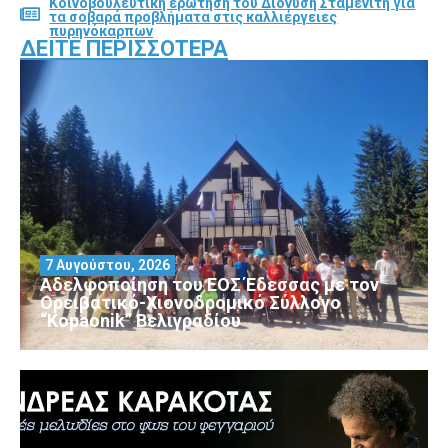
Κοινοβουλευτική ερώτηση του Διονύση Σταμενίτη για
τα σοβαρά προβλήματα στις καλλιέργειες
πυρηνόκαρπων
ΔΕΊΤΕ ΠΕΡΙΣΣΌΤΕΡΑ
7 Αυγούστου, 2026
Αδελφοποίηση του ΕΟΣ Έδεσσας με τον
Ορειβατικό-Χιονοδρομικό Σύλλογο
“Kopaonik” Βελιγραδίου