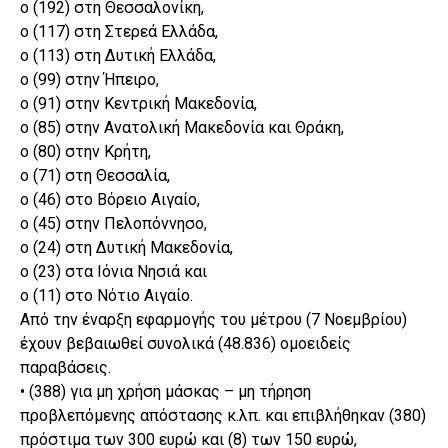
o (192) στη Θεσσαλονίκη,
o (117) στη Στερεά Ελλάδα,
o (113) στη Δυτική Ελλάδα,
o (99) στην Ήπειρο,
o (91) στην Κεντρική Μακεδονία,
o (85) στην Ανατολική Μακεδονία και Θράκη,
o (80) στην Κρήτη,
o (71) στη Θεσσαλία,
o (46) στο Βόρειο Αιγαίο,
o (45) στην Πελοπόννησο,
o (24) στη Δυτική Μακεδονία,
o (23) στα Ιόνια Νησιά και
o (11) στο Νότιο Αιγαίο.
Από την έναρξη εφαρμογής του μέτρου (7 Νοεμβρίου)
έχουν βεβαιωθεί συνολικά (48.836) ομοειδείς
παραβάσεις.
• (388) για μη χρήση μάσκας – μη τήρηση
προβλεπόμενης απόστασης κ.λπ. και επιβλήθηκαν (380)
πρόστιμα των 300 ευρώ και (8) των 150 ευρώ,