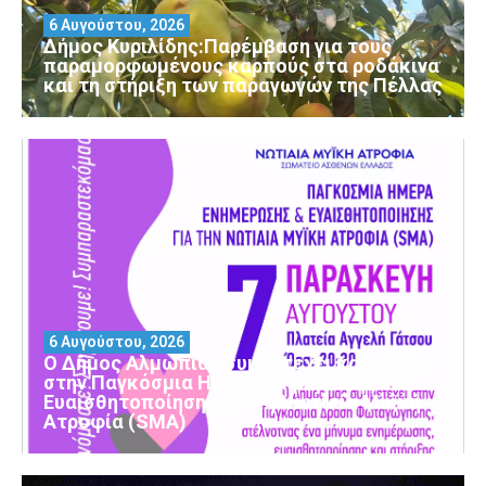
6 Αυγούστου, 2026
Δήμος Κυριλίδης:Παρέμβαση για τους
παραμορφωμένους καρπούς στα ροδάκινα
και τη στήριξη των παραγωγών της Πέλλας
6 Αυγούστου, 2026
Ο Δήμος Αλμωπίας συμμετέχει και φέτος
στην Παγκόσμια Ημέρα Ενημέρωσης και
Ευαισθητοποίησης για τη Νωτιαία Μυϊκή
Ατροφία (SMA)