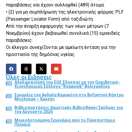
παραβάσεις και έχουν συλληφθεί (489) άτομα.
• (2) για μη συμπλήρωση της ηλεκτρονικής φόρμας PLF
(Passenger Locator Form) από ταξιδιώτη.
Από την έναρξη εφαρμογής των νέων μέτρων (7
Νοεμβρίου) έχουν βεβαιωθεί συνολικά (15) ομοειδείς
παραβάσεις.
Οι έλεγχοι συνεχίζονται με αμείωτη ένταση για την
προστασία της δημόσιας υγείας.
Όλες οι Ειδήσεις
Αδελφοποίηση του ΕΟΣ Έδεσσας με τον Ορειβατικό-
Χιονοδρομικό Σύλλογο “Kopaonik” Βελιγραδίου
Συναυλία του Ανδρέα Καρακότα στο Βυζαντινό Κάστρο
Μογλενών – Χρυσής
Βιβλιοπροτάσεις Δημοτικής Βιβλιοθήκης Σκύδρας για
τον Αύγούστο 2026
Μοριοδοτούμενα Σεμινάρια από το Πανεπιστήμιο
Πειραιά