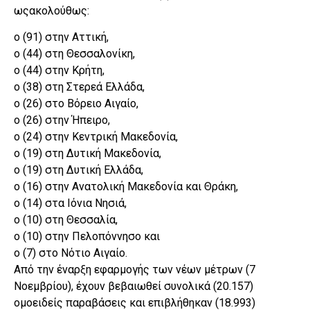
ωςακολούθως:
o (91) στην Αττική,
o (44) στη Θεσσαλονίκη,
o (44) στην Κρήτη,
o (38) στη Στερεά Ελλάδα,
o (26) στο Βόρειο Αιγαίο,
o (26) στην Ήπειρο,
o (24) στην Κεντρική Μακεδονία,
o (19) στη Δυτική Μακεδονία,
o (19) στη Δυτική Ελλάδα,
o (16) στην Ανατολική Μακεδονία και Θράκη,
o (14) στα Ιόνια Νησιά,
o (10) στη Θεσσαλία,
o (10) στην Πελοπόννησο και
o (7) στο Νότιο Αιγαίο.
Από την έναρξη εφαρμογής των νέων μέτρων (7
Νοεμβρίου), έχουν βεβαιωθεί συνολικά (20.157)
ομοειδείς παραβάσεις και επιβλήθηκαν (18.993)