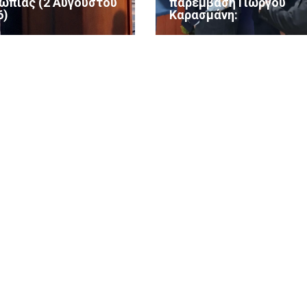
ωπίας (2 Αυγούστου
παρέμβαση Γιώργου
6)
Καρασμάνη: