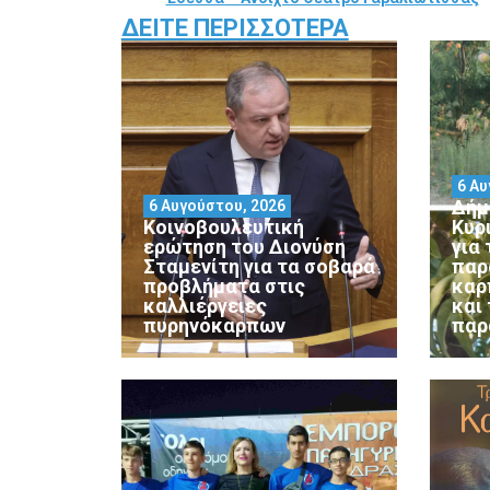
ΔΕΊΤΕ ΠΕΡΙΣΣΌΤΕΡΑ
6 Αυ
Δήμ
6 Αυγούστου, 2026
Κοινοβουλευτική
Κυρ
ερώτηση του Διονύση
για
Σταμενίτη για τα σοβαρά
παρ
προβλήματα στις
καρ
καλλιέργειες
και
πυρηνόκαρπων
παρ