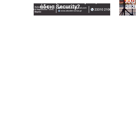
Θέλεις να αποκτήσεις
Αλμ
άδεια Security?
202