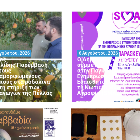
γούστου, 2026
6 Αυγούστου, 2026
ος
Ο Δήμος Αλμωπίας
ιλίδης:Παρέμβαση
συμμετέχει και φέτος
 τους
στην Παγκόσμια Ημέρα
αμορφωμένους
Ενημέρωσης και
πούς στα ροδάκινα
Ευαισθητοποίησης για
 τη στήριξη των
τη Νωτιαία Μυϊκή
αγωγών της Πέλλας
Ατροφία (SMA)