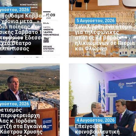
γούστου, 2026
αγουδάμε Καββαδία
0 χρόνια μετά…» Μια
5 Αυγούστου, 2026
διά ποίησης και
Συνελήφθη ένα άτομο
σικής Σάββατο 12
για τηλεφωνικές
τεμβρίου Έδεσσα –
απάτες σε βάρος
ιχτό Θέατρο
ηλικιωμένων σε Πιερία
αλιώτισσας
και Φλώρινα
γούστου, 2026
ρετισμός
ιπεριφερειάρχη
λας κ. Ιορδάνη
4 Αυγούστου, 2026
μτζή στα Εγκαίνια
Επείγουσα
 Κάστρου Χρυσής
κοινοβουλευτική