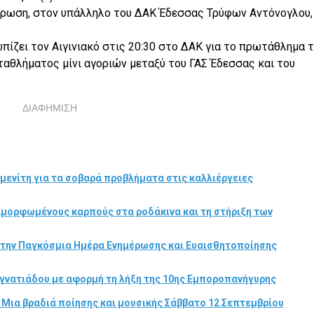
άρρωση, στον υπάλληλο του ΔΑΚ Έδεσσας Τρύφων Αντόνογλου,
πίζει τον Αιγινιακό στις 20:30 στο ΔΑΚ για το πρωτάθλημα 
αθλήματος μίνι αγοριών μεταξύ του ΓΑΣ Έδεσσας και του
ΔΙΑΦΗΜΙΣΗ
μενίτη για τα σοβαρά προβλήματα στις καλλιέργειες
αμορφωμένους καρπούς στα ροδάκινα και τη στήριξη των
στην Παγκόσμια Ημέρα Ενημέρωσης και Ευαισθητοποίησης
γνατιάδου με αφορμή τη λήξη της 10ης Εμποροπανήγυρης
 Μια βραδιά ποίησης και μουσικής Σάββατο 12 Σεπτεμβρίου