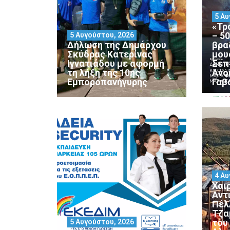
5 Αυ
«Τρ
– 5
5 Αυγούστου, 2026
Δήλωση της Δημάρχου
βρα
Σκύδρας Κατερίνας
μου
Ιγνατιάδου με αφορμή
Σεπ
τη λήξη της 10ης
Ανο
Εμποροπανήγυρης
Γαβ
4 Αυ
Χαι
Αντ
Πέλ
Τζα
του
5 Αυγούστου, 2026