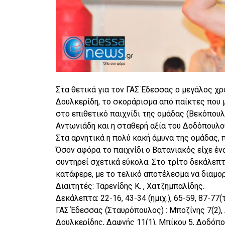
Στα θετικά για τον ΓΑΣ Έδεσσας ο μεγάλος χρ
Δουλκερίδη, το σκοράρισμα από παίκτες που μ
στο επιθετικό παιχνίδι της ομάδας (Βεκόπουλ
Αντωνιάδη και η σταθερή αξία του Δοδόπουλου
Στα αρνητικά η πολύ κακή άμυνα της ομάδας, 
Όσον αφόρα το παιχνίδι ο Βατανιακός είχε έ
συντηρεί σχετικά εύκολα. Στο τρίτο δεκάλεπ
κατάφερε, με το τελικό αποτέλεσμα να διαμο
Διαιτητές: Ταρενίδης Κ. , Χατζημπαλίδης.
Δεκάλεπτα: 22-16, 43-34 (ημιχ.), 65-59, 87-77(
ΓΑΣ Έδεσσας (Σταυρόπουλος) : Μποζίνης 7(2),
Δουλκερίδης, Δαφνής 11(1), Μπίκου 5, Δοδόπο