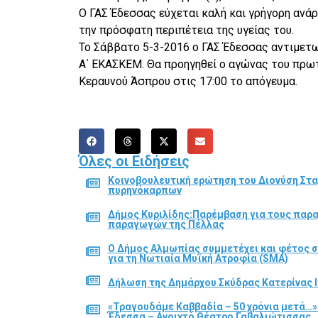
Ο ΓΑΣ Έδεσσας εύχεται καλή και γρήγορη αν
την πρόσφατη περιπέτεια της υγείας του.
Το Σάββατο 5-3-2016 ο ΓΑΣ Έδεσσας αντιμετω
Α΄ ΕΚΑΣΚΕΜ. Θα προηγηθεί ο αγώνας του πρωτ
Κεραυνού Άσπρου στις 17:00 το απόγευμα.
Όλες οι Ειδήσεις
Κοινοβουλευτική ερώτηση του Διονύση Στα
πυρηνόκαρπων
Δήμος Κυριλίδης:Παρέμβαση για τους παρ
παραγωγών της Πέλλας
Ο Δήμος Αλμωπίας συμμετέχει και φέτος 
για τη Νωτιαία Μυϊκή Ατροφία (SMA)
Δήλωση της Δημάρχου Σκύδρας Κατερίνας Ι
«Τραγουδάμε Καββαδία – 50 χρόνια μετά…»
Έδεσσα – Ανοιχτό Θέατρο Γαβαλιώτισσας