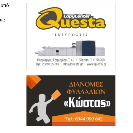
 από
της