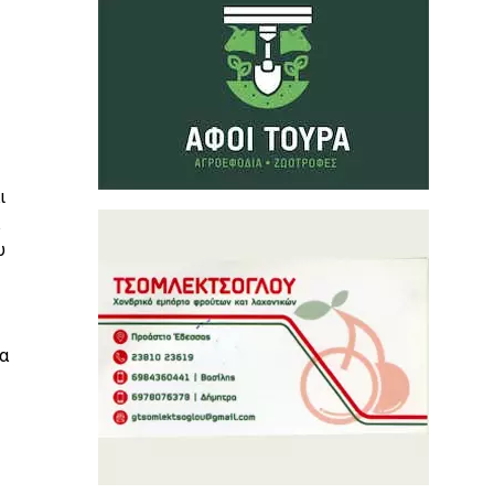
ι
υ
α