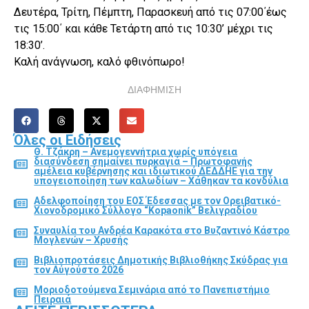
Δευτέρα, Τρίτη, Πέμπτη, Παρασκευή από τις 07:00΄έως
τις 15:00΄ και κάθε Τετάρτη από τις 10:30’ μέχρι τις
18:30’.
Καλή ανάγνωση, καλό φθινόπωρο!
ΔΙΑΦΗΜΙΣΗ
Όλες οι Ειδήσεις
Θ. Τζάκρη – Ανεμογεννήτρια χωρίς υπόγεια
διασύνδεση σημαίνει πυρκαγιά – Πρωτοφανής
αμέλεια κυβέρνησης και ιδιωτικού ΔΕΔΔΗΕ για την
υπογειοποίηση των καλωδίων – Χάθηκαν τα κονδύλια
Αδελφοποίηση του ΕΟΣ Έδεσσας με τον Ορειβατικό-
Χιονοδρομικό Σύλλογο “Kopaonik” Βελιγραδίου
Συναυλία του Ανδρέα Καρακότα στο Βυζαντινό Κάστρο
Μογλενών – Χρυσής
Βιβλιοπροτάσεις Δημοτικής Βιβλιοθήκης Σκύδρας για
τον Αύγούστο 2026
Μοριοδοτούμενα Σεμινάρια από το Πανεπιστήμιο
Πειραιά