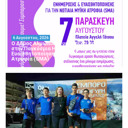
6 Αυγούστου, 2026
Ο Δήμος Αλμωπίας συμμετέχει και φέτος
στην Παγκόσμια Ημέρα Ενημέρωσης και
Ευαισθητοποίησης για τη Νωτιαία Μυϊκή
Ατροφία (SMA)