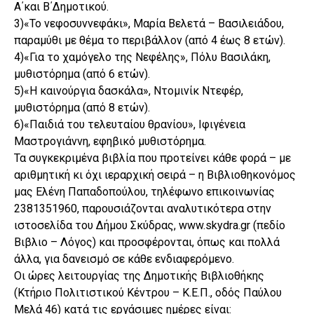
Α΄και Β΄Δημοτικού.
3)«Το νεφοσυννεφάκι», Μαρία Βελετά – Βασιλειάδου,
παραμύθι με θέμα το περιβάλλον (από 4 έως 8 ετών).
4)«Για το χαμόγελο της Νεφέλης», Πόλυ Βασιλάκη,
μυθιστόρημα (από 6 ετών).
5)«Η καινούργια δασκάλα», Ντομινίκ Ντεφέρ,
μυθιστόρημα (από 8 ετών).
6)«Παιδιά του τελευταίου θρανίου», Ιφιγένεια
Μαστρογιάννη, εφηβικό μυθιστόρημα.
Τα συγκεκριμένα βιβλία που προτείνει κάθε φορά – με
αριθμητική κι όχι ιεραρχική σειρά – η Βιβλιοθηκονόμος
μας Ελένη Παπαδοπούλου, τηλέφωνο επικοινωνίας
2381351960, παρουσιάζονται αναλυτικότερα στην
ιστοσελίδα του Δήμου Σκύδρας, www.skydra.gr (πεδίο
Βιβλιο – Λόγος) και προσφέρονται, όπως και πολλά
άλλα, για δανεισμό σε κάθε ενδιαφερόμενο.
Οι ώρες λειτουργίας της Δημοτικής Βιβλιοθήκης
(Κτήριο Πολιτιστικού Κέντρου – Κ.Ε.Π., οδός Παύλου
Μελά 46) κατά τις εργάσιμες ημέρες είναι: