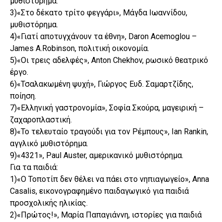
μυθιστόρημα.
3)«Στο δέκατο τρίτο φεγγάρι», Μάγδα Ιωαννίδου,
μυθιστόρημα.
4)«Γιατί αποτυγχάνουν τα έθνη», Daron Acemoglou –
James A.Robinson, πολιτική οικονομία.
5)«Οι τρεις αδελφές», Anton Chekhov, ρωσικό θεατρικό
έργο.
6)«Τσαλακωμένη ψυχή», Γιώργος Ευδ. Σαμαρτζίδης,
ποίηση.
7)«Ελληνική γαστρονομία», Σοφία Σκούρα, μαγειρική –
ζαχαροπλαστική.
8)«Το τελευταίο τραγούδι για τον Ρέμπους», Ian Rankin,
αγγλικό μυθιστόρημα.
9)«4321», Paul Auster, αμερικανικό μυθιστόρημα.
Για τα παιδιά:
1)«Ο Τοποτίπ δεν θέλει να πάει στο νηπιαγωγείο», Anna
Casalis, εικονογραφημένο παιδαγωγικό για παιδιά
προσχολικής ηλικίας.
2)«Πρώτος!», Μαρία Παπαγιάννη, ιστορίες για παιδιά