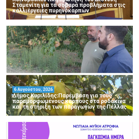
Σταμενίτη για τα σοβαρά προβλήματα στις
καλλιέργειες πυρηνόκαρπων
6 Αυγούστου, 2026
Δήμος Κυριλίδης:Παρέμβαση για τους
παραμορφωμένους καρπούς στα ροδάκινα
και τη στήριξη των παραγωγών της Πέλλας