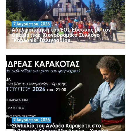
7 Αυγούστου, 2026
Αδελφοποίηση του ΕΟΣ Έδεσσας με τον
Ορειβατικό-Χιονοδρομικό Σύλλογο
“Kopaonik” Βελιγραδίου
7 Αυγούστου, 2026
Συναυλία του Ανδρέα Καρακότα στο
Βυζαντινό Κάστρο Μογλενών – Χρυσής