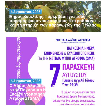
6 Αυγούστου, 2026
Δήμος Κυριλίδης:Παρέμβαση για τους
παραμορφωμένους καρπούς στα ροδάκινα
και τη στήριξη των παραγωγών της Πέλλας
6 Αυγούστου, 2026
Ο Δήμος Αλμωπίας συμμετέχει και φέτος
στην Παγκόσμια Ημέρα Ενημέρωσης και
Ευαισθητοποίησης για τη Νωτιαία Μυϊκή
Ατροφία (SMA)