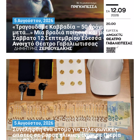
5 Αυγούστου, 2026
«Τραγουδάμε Καββαδία – 50 χρόνια
μετά…» Μια βραδιά ποίησης και μουσικής
Σάββατο 12 Σεπτεμβρίου Έδεσσα –
Ανοιχτό Θέατρο Γαβαλιώτισσας
5 Αυγούστου, 2026
Συνελήφθη ένα άτομο για τηλεφωνικές
απάτες σε βάρος ηλικιωμένων σε Πιερία