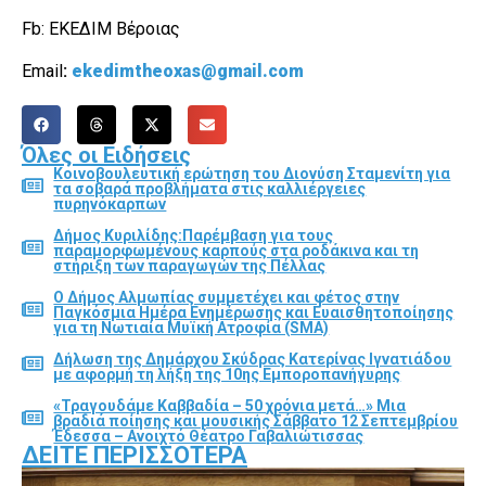
Fb: ΕΚΕΔΙΜ Βέροιας
Email
:
ekedimtheoxas@gmail.com
Όλες οι Ειδήσεις
Κοινοβουλευτική ερώτηση του Διονύση Σταμενίτη για
τα σοβαρά προβλήματα στις καλλιέργειες
πυρηνόκαρπων
Δήμος Κυριλίδης:Παρέμβαση για τους
παραμορφωμένους καρπούς στα ροδάκινα και τη
στήριξη των παραγωγών της Πέλλας
Ο Δήμος Αλμωπίας συμμετέχει και φέτος στην
Παγκόσμια Ημέρα Ενημέρωσης και Ευαισθητοποίησης
για τη Νωτιαία Μυϊκή Ατροφία (SMA)
Δήλωση της Δημάρχου Σκύδρας Κατερίνας Ιγνατιάδου
με αφορμή τη λήξη της 10ης Εμποροπανήγυρης
«Τραγουδάμε Καββαδία – 50 χρόνια μετά…» Μια
βραδιά ποίησης και μουσικής Σάββατο 12 Σεπτεμβρίου
Έδεσσα – Ανοιχτό Θέατρο Γαβαλιώτισσας
ΔΕΊΤΕ ΠΕΡΙΣΣΌΤΕΡΑ