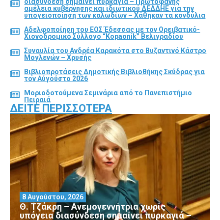
διασύνδεση σημαίνει πυρκαγιά – Πρωτοφανής
αμέλεια κυβέρνησης και ιδιωτικού ΔΕΔΔΗΕ για την
υπογειοποίηση των καλωδίων – Χάθηκαν τα κονδύλια
Αδελφοποίηση του ΕΟΣ Έδεσσας με τον Ορειβατικό-
Χιονοδρομικό Σύλλογο “Kopaonik” Βελιγραδίου
Συναυλία του Ανδρέα Καρακότα στο Βυζαντινό Κάστρο
Μογλενών – Χρυσής
Βιβλιοπροτάσεις Δημοτικής Βιβλιοθήκης Σκύδρας για
τον Αύγούστο 2026
Μοριοδοτούμενα Σεμινάρια από το Πανεπιστήμιο
Πειραιά
ΔΕΊΤΕ ΠΕΡΙΣΣΌΤΕΡΑ
8 Αυγούστου, 2026
Θ. Τζάκρη – Ανεμογεννήτρια χωρίς
υπόγεια διασύνδεση σημαίνει πυρκαγιά –