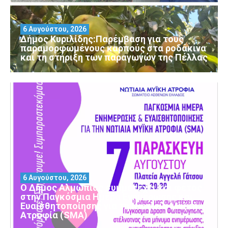
6 Αυγούστου, 2026
Δήμος Κυριλίδης:Παρέμβαση για τους
παραμορφωμένους καρπούς στα ροδάκινα
και τη στήριξη των παραγωγών της Πέλλας
6 Αυγούστου, 2026
Ο Δήμος Αλμωπίας συμμετέχει και φέτος
στην Παγκόσμια Ημέρα Ενημέρωσης και
Ευαισθητοποίησης για τη Νωτιαία Μυϊκή
Ατροφία (SMA)