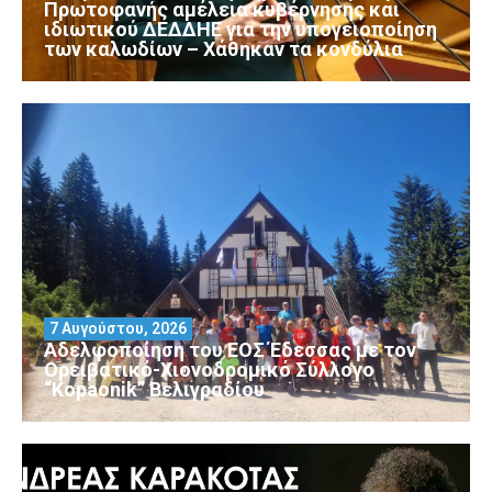
Πρωτοφανής αμέλεια κυβέρνησης και
ιδιωτικού ΔΕΔΔΗΕ για την υπογειοποίηση
των καλωδίων – Χάθηκαν τα κονδύλια
7 Αυγούστου, 2026
Αδελφοποίηση του ΕΟΣ Έδεσσας με τον
Ορειβατικό-Χιονοδρομικό Σύλλογο
“Kopaonik” Βελιγραδίου