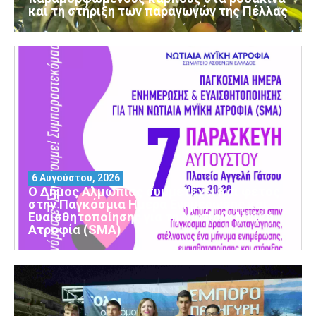
και τη στήριξη των παραγωγών της Πέλλας
6 Αυγούστου, 2026
Ο Δήμος Αλμωπίας συμμετέχει και φέτος
στην Παγκόσμια Ημέρα Ενημέρωσης και
Ευαισθητοποίησης για τη Νωτιαία Μυϊκή
Ατροφία (SMA)