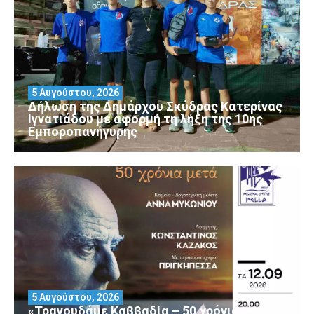
5 Αυγούστου, 2026
Δήλωση της Δημάρχου Σκύδρας Κατερίνας
Ιγνατιάδου με αφορμή τη λήξη της 10ης
Εμποροπανήγυρης
5 Αυγούστου, 2026
«Τραγουδάμε Καββαδία – 50 χρόνια