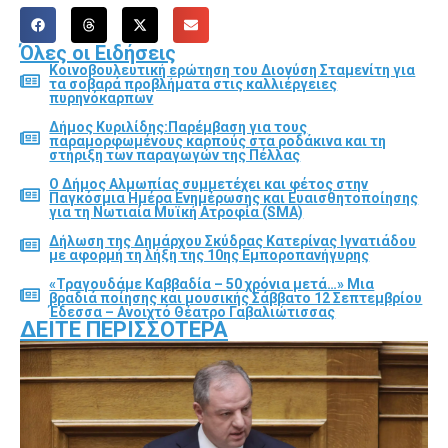
Όλες οι Ειδήσεις
Κοινοβουλευτική ερώτηση του Διονύση Σταμενίτη για
τα σοβαρά προβλήματα στις καλλιέργειες
πυρηνόκαρπων
Δήμος Κυριλίδης:Παρέμβαση για τους
παραμορφωμένους καρπούς στα ροδάκινα και τη
στήριξη των παραγωγών της Πέλλας
Ο Δήμος Αλμωπίας συμμετέχει και φέτος στην
Παγκόσμια Ημέρα Ενημέρωσης και Ευαισθητοποίησης
για τη Νωτιαία Μυϊκή Ατροφία (SMA)
Δήλωση της Δημάρχου Σκύδρας Κατερίνας Ιγνατιάδου
με αφορμή τη λήξη της 10ης Εμποροπανήγυρης
«Τραγουδάμε Καββαδία – 50 χρόνια μετά…» Μια
βραδιά ποίησης και μουσικής Σάββατο 12 Σεπτεμβρίου
Έδεσσα – Ανοιχτό Θέατρο Γαβαλιώτισσας
ΔΕΊΤΕ ΠΕΡΙΣΣΌΤΕΡΑ