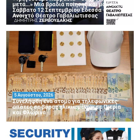
μετά…» Μια βραδιά ποίησης και μουσικής
Σάββατο 12 Σεπτεμβρίου Έδεσσα –
Ανοιχτό Θέατρο Γαβαλιώτισσας
5 Αυγούστου, 2026
Συνελήφθη ένα άτομο για τηλεφωνικές
απάτες σε βάρος ηλικιωμένων σε Πιερία
και Φλώρινα