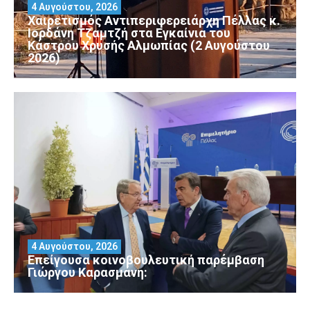
4 Αυγούστου, 2026
Χαιρετισμός Αντιπεριφερειάρχη Πέλλας κ.
Ιορδάνη Τζαμτζή στα Εγκαίνια του
Κάστρου Χρυσής Αλμωπίας (2 Αυγούστου
2026)
4 Αυγούστου, 2026
Επείγουσα κοινοβουλευτική παρέμβαση
Γιώργου Καρασμάνη: