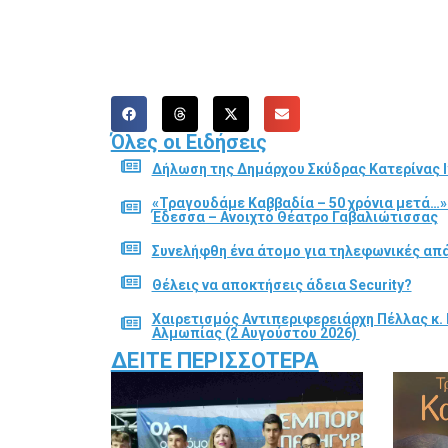
Όλες οι Ειδήσεις
Δήλωση της Δημάρχου Σκύδρας Κατερίνας Ι
«Τραγουδάμε Καββαδία – 50 χρόνια μετά…»
Έδεσσα – Ανοιχτό Θέατρο Γαβαλιώτισσας
Συνελήφθη ένα άτομο για τηλεφωνικές απά
Θέλεις να αποκτήσεις άδεια Security?
Χαιρετισμός Αντιπεριφερειάρχη Πέλλας κ. 
Αλμωπίας (2 Αυγούστου 2026)
ΔΕΊΤΕ ΠΕΡΙΣΣΌΤΕΡΑ