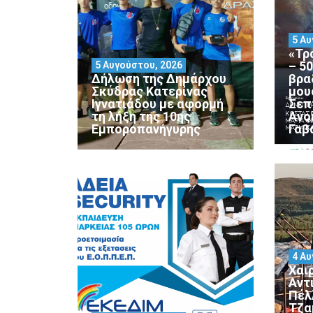
5 Αυ
«Τρ
– 5
5 Αυγούστου, 2026
Δήλωση της Δημάρχου
βρα
Σκύδρας Κατερίνας
μου
Ιγνατιάδου με αφορμή
Σεπ
τη λήξη της 10ης
Ανο
Εμποροπανήγυρης
Γαβ
4 Αυ
Χαι
Αντ
Πέλ
Τζα