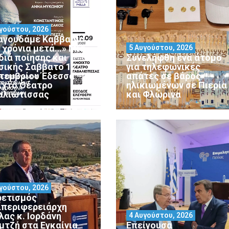
γούστου, 2026
αγουδάμε Καββαδία
0 χρόνια μετά…» Μια
5 Αυγούστου, 2026
διά ποίησης και
Συνελήφθη ένα άτομο
σικής Σάββατο 12
για τηλεφωνικές
τεμβρίου Έδεσσα –
απάτες σε βάρος
ιχτό Θέατρο
ηλικιωμένων σε Πιερία
αλιώτισσας
και Φλώρινα
γούστου, 2026
ρετισμός
ιπεριφερειάρχη
λας κ. Ιορδάνη
4 Αυγούστου, 2026
μτζή στα Εγκαίνια
Επείγουσα