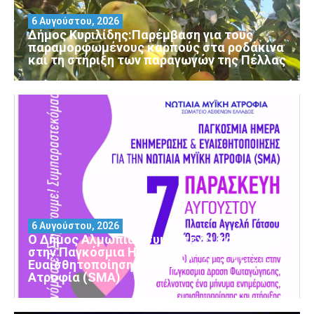
6 Αυγούστου, 2026
Δήμος Κυριλίδης:Παρέμβαση για τους
παραμορφωμένους καρπούς στα ροδάκινα
και τη στήριξη των παραγωγών της Πέλλας
6 Αυγούστου, 2026
Ο Δήμος Αλμωπίας συμμετέχει και φέτος
στην Παγκόσμια Ημέρα Ενημέρωσης και
Ευαισθητοποίησης για τη Νωτιαία Μυϊκή
Ατροφία (SMA)