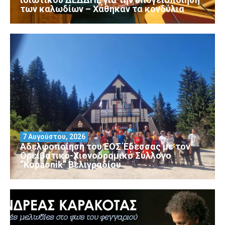
των καλωδίων – Χάθηκαν τα κονδύλια
7 Αυγούστου, 2026
Αδελφοποίηση του ΕΟΣ Έδεσσας με τον
Ορειβατικό-Χιονοδρομικό Σύλλογο
“Kopaonik” Βελιγραδίου