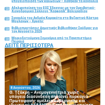
υπογειοποίηση των καλωδίων – Χάθηκαν τα κονδύλια
Αδελφοποίηση του ΕΟΣ Έδεσσας με τον Ορειβατικό-
Χιονοδρομικό Σύλλογο “Kopaonik” Βελιγραδίου
Συναυλία του Ανδρέα Καρακότα στο Βυζαντινό Κάστρο
Μογλενών – Χρυσής
Βιβλιοπροτάσεις Δημοτικής Βιβλιοθήκης Σκύδρας για
τον Αύγούστο 2026
Μοριοδοτούμενα Σεμινάρια από το Πανεπιστήμιο
Πειραιά
ΔΕΊΤΕ ΠΕΡΙΣΣΌΤΕΡΑ
8 Αυγούστου, 2026
Θ. Τζάκρη – Ανεμογεννήτρια χωρίς
υπόγεια διασύνδεση σημαίνει πυρκαγιά –
Πρωτοφανής αμέλεια κυβέρνησης και
ιδιωτικού ΔΕΔΔΗΕ για την υπογειοποίηση