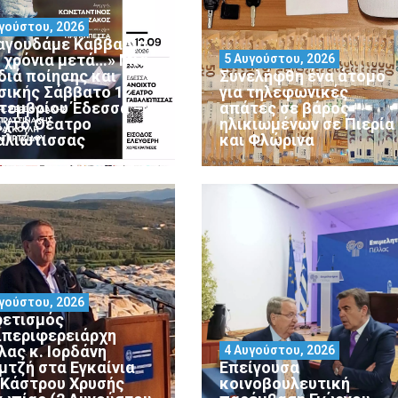
γούστου, 2026
αγουδάμε Καββαδία
0 χρόνια μετά…» Μια
5 Αυγούστου, 2026
διά ποίησης και
Συνελήφθη ένα άτομο
σικής Σάββατο 12
για τηλεφωνικές
τεμβρίου Έδεσσα –
απάτες σε βάρος
ιχτό Θέατρο
ηλικιωμένων σε Πιερία
αλιώτισσας
και Φλώρινα
γούστου, 2026
ρετισμός
ιπεριφερειάρχη
λας κ. Ιορδάνη
4 Αυγούστου, 2026
μτζή στα Εγκαίνια
Επείγουσα
 Κάστρου Χρυσής
κοινοβουλευτική