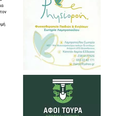
ια
 τον
μή.