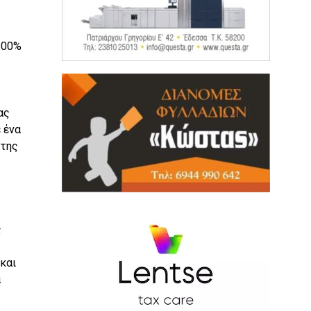
100%
ας
 ένα
 της
ς
και
α