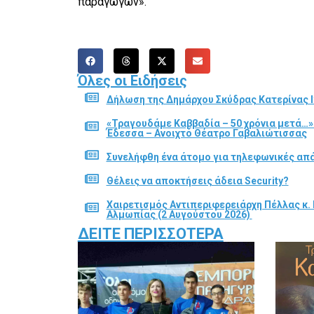
παραγωγών».
Όλες οι Ειδήσεις
Δήλωση της Δημάρχου Σκύδρας Κατερίνας Ι
«Τραγουδάμε Καββαδία – 50 χρόνια μετά…»
Έδεσσα – Ανοιχτό Θέατρο Γαβαλιώτισσας
Συνελήφθη ένα άτομο για τηλεφωνικές απά
Θέλεις να αποκτήσεις άδεια Security?
Χαιρετισμός Αντιπεριφερειάρχη Πέλλας κ. 
Αλμωπίας (2 Αυγούστου 2026)
ΔΕΊΤΕ ΠΕΡΙΣΣΌΤΕΡΑ