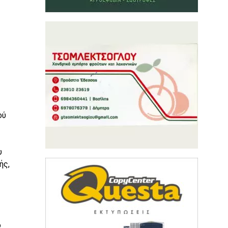
ού
υ
ής,
ο