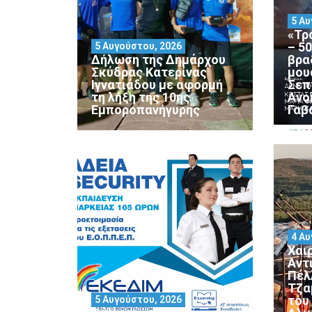
5 Αυ
«Τρ
– 5
5 Αυγούστου, 2026
Δήλωση της Δημάρχου
βρα
Σκύδρας Κατερίνας
μου
Ιγνατιάδου με αφορμή
Σεπ
τη λήξη της 10ης
Ανο
Εμποροπανήγυρης
Γαβ
4 Αυ
Χαι
Αντ
Πέλ
Τζα
του
5 Αυγούστου, 2026