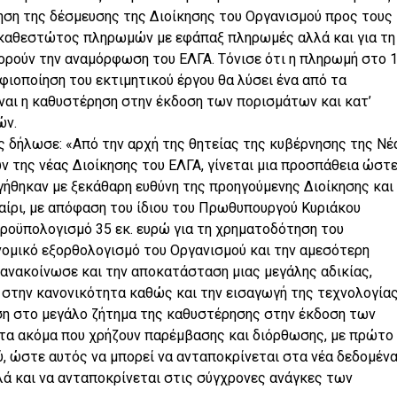
ίηση της δέσμευσης της Διοίκησης του Οργανισμού προς τους
καθεστώτος πληρωμών με εφάπαξ πληρωμές αλλά και για τη
ορούν την αναμόρφωση του ΕΛΓΑ. Τόνισε ότι η πληρωμή στο 
φιοποίηση του εκτιμητικού έργου θα λύσει ένα από τα
ναι η καθυστέρηση στην έκδοση των πορισμάτων και κατ’
ών.
ς δήλωσε: «Από την αρχή της θητείας της κυβέρνησης της Νέ
 της νέας Διοίκησης του ΕΛΓΑ, γίνεται μια προσπάθεια ώστε
γήθηκαν με ξεκάθαρη ευθύνη της προηγούμενης Διοίκησης και
ίρι, με απόφαση του ίδιου του Πρωθυπουργού Κυριάκου
ροϋπολογισμό 35 εκ. ευρώ για τη χρηματοδότηση του
ομικό εξορθολογισμό του Οργανισμού και την αμεσότερη
ανακοίνωσε και την αποκατάσταση μιας μεγάλης αδικίας,
την κανονικότητα καθώς και την εισαγωγή της τεχνολογία
ύση στο μεγάλο ζήτημα της καθυστέρησης στην έκδοση των
α ακόμα που χρήζουν παρέμβασης και διόρθωσης, με πρώτο 
ύ, ώστε αυτός να μπορεί να ανταποκρίνεται στα νέα δεδομέν
λά και να ανταποκρίνεται στις σύγχρονες ανάγκες των