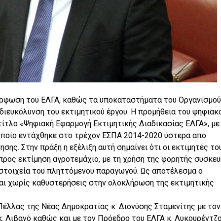
μόρφωση του ΕΛΓΑ, καθώς τα υποκαταστήματα του Οργανισμού
τη διευκόλυνση του εκτιμητικού έργου. Η προμήθεια του ψηφιακ
τίτλο «Ψηφιακή Εφαρμογή Εκτιμητικής Διαδικασίας ΕΛΓΑ», με
 οποίο εντάχθηκε στο τρέχον ΕΣΠΑ 2014-2020 ύστερα από
ης. Στην πράξη η εξέλιξη αυτή σημαίνει ότι οι εκτιμητές το
προς εκτίμηση αγροτεμάχιο, με τη χρήση της φορητής συσκευ
 στοιχεία του πληττόμενου παραγωγού. Ως αποτέλεσμα ο
και χωρίς καθυστερήσεις στην ολοκλήρωση της εκτιμητικής
Πέλλας της Νέας Δημοκρατίας κ. Διονύσης Σταμενίτης με τον
. Λιβανό καθώς και με τον Πρόεδρο του ΕΛΓΑ κ. Λυκουρέντζ