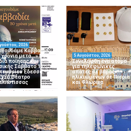
γούστου, 2026
αγουδάμε Καββαδία
0 χρόνια μετά…» Μια
5 Αυγούστου, 2026
διά ποίησης και
Συνελήφθη ένα άτομο
σικής Σάββατο 12
για τηλεφωνικές
τεμβρίου Έδεσσα –
απάτες σε βάρος
ιχτό Θέατρο
ηλικιωμένων σε Πιερία
αλιώτισσας
και Φλώρινα