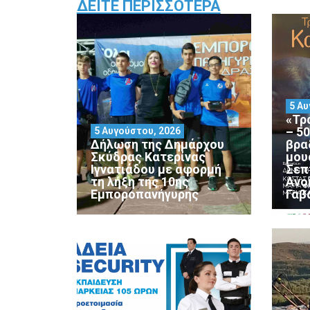
ΔΕΊΤΕ ΠΕΡΙΣΣΌΤΕΡΑ
5 Αυ
«Τρ
– 5
5 Αυγούστου, 2026
Δήλωση της Δημάρχου
βρα
Σκύδρας Κατερίνας
μου
Ιγνατιάδου με αφορμή
Σεπ
τη λήξη της 10ης
Ανο
Εμποροπανήγυρης
Γαβ