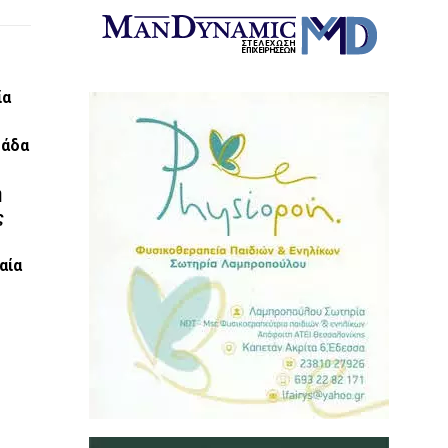
ία
μάδα
η
ς
αία