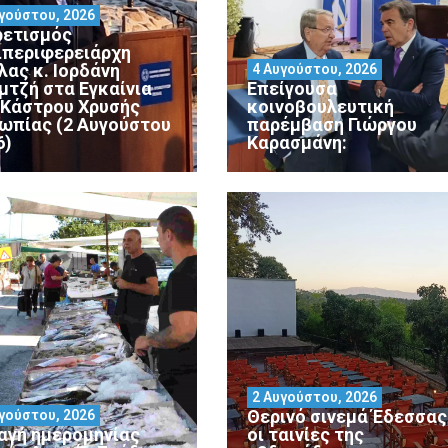
γούστου, 2026
ρετισμός
ιπεριφερειάρχη
λας κ. Ιορδάνη
4 Αυγούστου, 2026
μτζή στα Εγκαίνια
Επείγουσα
 Κάστρου Χρυσής
κοινοβουλευτική
ωπίας (2 Αυγούστου
παρέμβαση Γιώργου
6)
Καρασμάνη:
2 Αυγούστου, 2026
Θερινό σινεμά Έδεσσας 
γούστου, 2026
αγή ημερομηνίας
οι ταινίες της