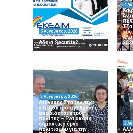
4 Αυ
Χαι
Αντ
Πέλ
Τζα
του
5 Αυγούστου, 2026
Θέλεις να αποκτήσεις
Αλμ
άδεια Security?
202
3 Αυγούστου, 2026
Διονύσης Σταμενίτης:
«Το Κάστρο της Χρυσής
αποδίδεται στους
πολίτες – Ένα ακόμη
σημαντικό έργο
3 Αυ
πολιτισμού για την
Αλλ