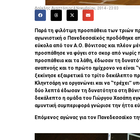
Δούκλης Αναστάσιος
4 Νοεμβρίου, 2014 - 23:03
Παρά τη φιλότιμη προσπάθεια των τριών π
αγωνιστική ο Πανεδεσσαϊκός προδόθηκε από
εύκολα από τον Α.Ο. Βόνιτσας και πλέον μ
προσπάθησε να φύγει στο σκορ από νωρίς π
προσπάθεια και τα λάθη, έδωσαν τη δυνατ
αναπνοής και το πρώτο ημίχρονο να είναι ‘
ξεκίνησε εξαιρετικά το τρίτο δεκάλεπτο π
Κληντσάρη να οργανώνει και να ‘’τρέχει’’ 
δύο λεπτά έδωσαν τη δυνατότητα στη Βόνιτσ
δεκάλεπτο η ομάδα του Γιώργου Χασάπη εγκ
αμυντική συμπεριφορά γνώρισε την ήττα ε
Επόμενος αγώνας για τον Πανεδεσσαϊκο την