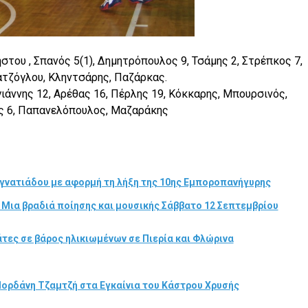
ήστου , Σπανός 5(1), Δημητρόπουλος 9, Τσάμης 2, Στρέπκος 7,
ατζόγλου, Κληντσάρης, Παζάρκας.
γιάννης 12, Αρέθας 16, Πέρλης 19, Κόκκαρης, Μπουρσινός,
ς 6, Παπανελόπουλος, Μαζαράκης
γνατιάδου με αφορμή τη λήξη της 10ης Εμποροπανήγυρης
 Μια βραδιά ποίησης και μουσικής Σάββατο 12 Σεπτεμβρίου
τες σε βάρος ηλικιωμένων σε Πιερία και Φλώρινα
Ιορδάνη Τζαμτζή στα Εγκαίνια του Κάστρου Χρυσής