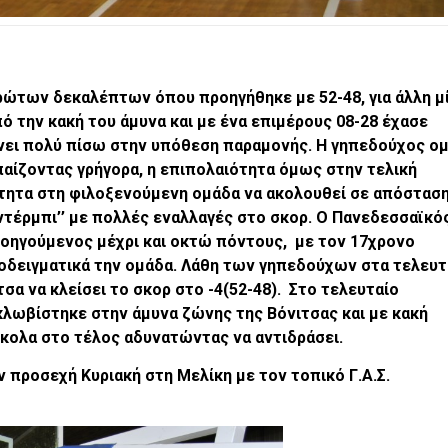
ρώτων δεκαλέπτων όπου προηγήθηκε με 52-48, για άλλη μ
 την κακή του άμυνα και με ένα επιμέρους 08-28 έχασε
ένει πολύ πίσω στην υπόθεση παραμονής. Η γηπεδούχος ο
αίζοντας γρήγορα, η επιπολαιότητα όμως στην τελική
ότητα στη φιλοξενούμενη ομάδα να ακολουθεί σε απόστασ
’ντέρμπι’’ με πολλές εναλλαγές στο σκορ. Ο Πανεδεσσαϊκό
ροηγούμενος μέχρι και οκτώ πόντους, με τον 17χρονο
υποδειγματικά την ομάδα. Λάθη των γηπεδούχων στα τελευτ
α να κλείσει το σκορ στο -4(52-48). Στο τελευταίο
λωβίστηκε στην άμυνα ζώνης της Βόνιτσας και με κακή
ύκολα στο τέλος αδυνατώντας να αντιδράσει.
 προσεχή Κυριακή στη Μελίκη με τον τοπικό Γ.Α.Σ.