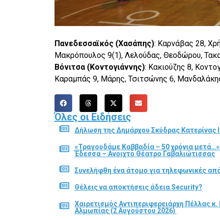
Πανεδεσσαϊκός (Χασάπης)
: Καρνάβας 28, Χρ
Μακρόπουλος 9(1), Λελούδας, Θεοδώρου, Τακ
Βόνιτσα (Κοντογιάννης)
: Κακιούζης 8, Κοντο
Καραμπάς 9, Μάρης, Τσιτσώνης 6, Μανδαλάκη
Όλες οι Ειδήσεις
Δήλωση της Δημάρχου Σκύδρας Κατερίνας Ι
«Τραγουδάμε Καββαδία – 50 χρόνια μετά…»
Έδεσσα – Ανοιχτό Θέατρο Γαβαλιώτισσας
Συνελήφθη ένα άτομο για τηλεφωνικές απά
Θέλεις να αποκτήσεις άδεια Security?
Χαιρετισμός Αντιπεριφερειάρχη Πέλλας κ. 
Αλμωπίας (2 Αυγούστου 2026)