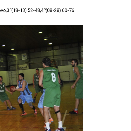
ο
ο
ονο,3
(18-13) 52-48,4
(08-28) 60-76