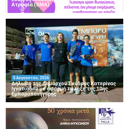
Ατροφία (SMA)
5 Αυγούστου, 2026
Δήλωση της Δημάρχου Σκύδρας Κατερίνας
Ιγνατιάδου με αφορμή τη λήξη της 10ης
Εμποροπανήγυρης