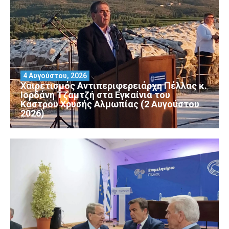
4 Αυγούστου, 2026
Χαιρετισμός Αντιπεριφερειάρχη Πέλλας κ.
Ιορδάνη Τζαμτζή στα Εγκαίνια του
Κάστρου Χρυσής Αλμωπίας (2 Αυγούστου
2026)