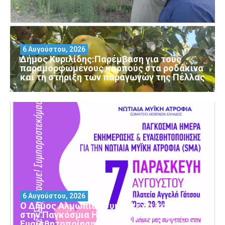
6 Αυγούστου, 2026
Δήμος Κυριλίδης:Παρέμβαση για τους
παραμορφωμένους καρπούς στα ροδάκινα
και τη στήριξη των παραγωγών της Πέλλας
6 Αυγούστου, 2026
Ο Δήμος Αλμωπίας συμμετέχει και φέτος
στην Παγκόσμια Ημέρα Ενημέρωσης και
Ευαισθητοποίησης για τη Νωτιαία Μυϊκή