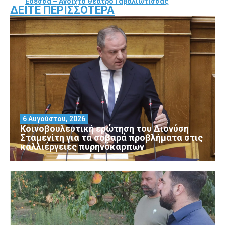
Έδεσσα – Ανοιχτό Θέατρο Γαβαλιώτισσας
ΔΕΊΤΕ ΠΕΡΙΣΣΌΤΕΡΑ
6 Αυγούστου, 2026
Κοινοβουλευτική ερώτηση του Διονύση
Σταμενίτη για τα σοβαρά προβλήματα στις
καλλιέργειες πυρηνόκαρπων