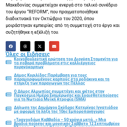
Μακεδονίας συμμετείχαν ενεργά στο τελικό συνέδριο
του έργου “REFORM”, που πραγματοποιήθηκε
διαδικτυακά τον Οκτώβριο του 2020, όπου
μοιράστηκαν εμπειρίες από τη συμμετοχή στο έργο και
συζητήθηκε η εξέλιξή του.
Όλες οι Ειδήσεις
Κοινοβουλευτική ερώτηση του Διονύση Σταμενίτη για
τα σοβαρά προβλήματα στις καλλιέργειες
πυρηνόκαρπων
Δήμος Κυριλίδης:Παρέμβαση για τους
παραμορφωμένους καρπούς στα ροδάκινα και τη
στήριξη των παραγωγών της Πέλλας
Ο Δήμος Αλμωπίας συμμετέχει και φέτος στην
Παγκόσμια Ημέρα Ενημέρωσης και Ευαισθητοποίησης
για τη Νωτιαία Μυϊκή Ατροφία (SMA)
Δήλωση της Δημάρχου Σκύδρας Κατερίνας Ιγνατιάδου
με αφορμή τη λήξη της 10ης Εμποροπανήγυρης
«Τραγουδάμε Καββαδία – 50 χρόνια μετά…» Μια
βραδιά ποίησης και μουσικής Σάββατο 12 Σεπτεμβρίου