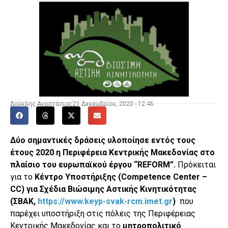
Δούκλης Αναστάσιος
21 Δεκεμβρίου, 2020 - 12:46
Δύο σημαντικές δράσεις υλοποίησε εντός τους
έτους 2020 η Περιφέρεια Κεντρικής Μακεδονίας στο
πλαίσιο του ευρωπαϊκού έργου “
REFORM
”.
Πρόκειται
για το
Κέντρο Υποστήριξης (
Competence
Center
–
CC
) για Σχέδια Βιώσιμης Αστικής Κινητικότητας
(ΣΒΑΚ,
https://www.keyp-svak-rcm.imet.gr
)
που
παρέχει υποστήριξη στις πόλεις της Περιφέρειας
Κεντρικής Μακεδονίας και το
μητροπολιτικό