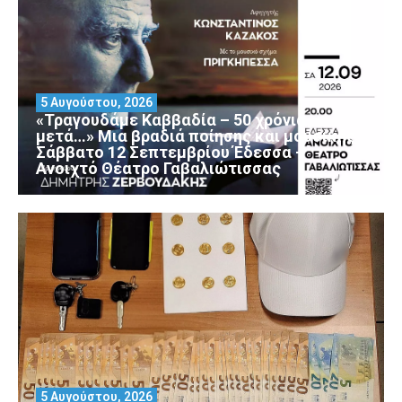
5 Αυγούστου, 2026
«Τραγουδάμε Καββαδία – 50 χρόνια
μετά…» Μια βραδιά ποίησης και μουσικής
Σάββατο 12 Σεπτεμβρίου Έδεσσα –
Ανοιχτό Θέατρο Γαβαλιώτισσας
5 Αυγούστου, 2026