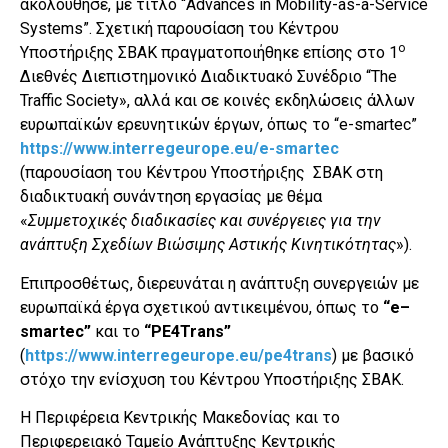
ακολούθησε, με τίτλο “Advances in Mobility-as-a-Service
Systems”. Σχετική παρουσίαση του Κέντρου
ο
Υποστήριξης ΣΒΑΚ πραγματοποιήθηκε επίσης στο 1
Διεθνές Διεπιστημονικό Διαδικτυακό Συνέδριο “The
Traffic Society», αλλά και σε κοινές εκδηλώσεις άλλων
ευρωπαϊκών ερευνητικών έργων, όπως το “e-smartec”
https://www.interregeurope.eu/e-smartec
(παρουσίαση του Κέντρου Υποστήριξης ΣΒΑΚ στη
διαδικτυακή συνάντηση εργασίας με θέμα
«
Συμμετοχικές διαδικασίες και συνέργειες για την
ανάπτυξη Σχεδίων Βιώσιμης Αστικής Κινητικότητας
»).
Επιπροσθέτως, διερευνάται η ανάπτυξη συνεργειών με
ευρωπαϊκά έργα σχετικού αντικειμένου, όπως το
“
e
–
smartec
”
και το
“
PE
4
Trans
”
(
https://www.interregeurope.eu/pe4trans
) με βασικό
στόχο την ενίσχυση του Κέντρου Υποστήριξης ΣΒΑΚ.
Η Περιφέρεια Κεντρικής Μακεδονίας και το
Περιφερειακό Ταμείο Ανάπτυξης Κεντρικής