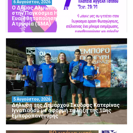
6 Αυγούστου, 2026
Ο Δήμος Αλμωπίας συμμετέχει και φέτος
στην Παγκόσμια Ημέρα Ενημέρωσης και
Ευαισθητοποίησης για τη Νωτιαία Μυϊκή
Ατροφία (SMA)
5 Αυγούστου, 2026
Δήλωση της Δημάρχου Σκύδρας Κατερίνας
Ιγνατιάδου με αφορμή τη λήξη της 10ης
Εμποροπανήγυρης