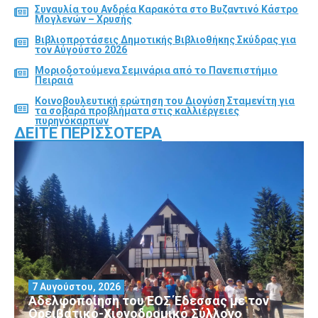
Συναυλία του Ανδρέα Καρακότα στο Βυζαντινό Κάστρο
Μογλενών – Χρυσής
Βιβλιοπροτάσεις Δημοτικής Βιβλιοθήκης Σκύδρας για
τον Αύγούστο 2026
Μοριοδοτούμενα Σεμινάρια από το Πανεπιστήμιο
Πειραιά
Κοινοβουλευτική ερώτηση του Διονύση Σταμενίτη για
τα σοβαρά προβλήματα στις καλλιέργειες
πυρηνόκαρπων
ΔΕΊΤΕ ΠΕΡΙΣΣΌΤΕΡΑ
7 Αυγούστου, 2026
Αδελφοποίηση του ΕΟΣ Έδεσσας με τον
Ορειβατικό-Χιονοδρομικό Σύλλογο