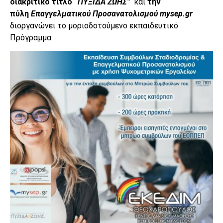
διακριτικό τίτλο
“
ΠΥΞΙΔΑ ΖΩΗΣ”
και
την
πύλη
Επαγγελματικού Προσανατολισμού
my
sep
.
gr
διοργανώνει το μοριοδοτούμενο εκπαιδευτικό
Πρόγραμμα: