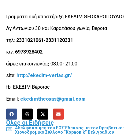
Γραμματειακή υποστήριξη ΕΚΕΔΙΜ ΘΕΟΧΑΡΟΠΟΥΛΟΣ
Αγ.Αντωνίου 30 και Καρατάσου γωνία, Βέροια
τηλ:
2331021061-2331120331
κιν:
6973928402
ώρες επικοινωνίας 08:00- 21:00
site:
http://ekedim-verias.gr/
fb: ΕΚΕΔΙΜ Βέροιας
Email
:
ekedimtheoxas
@
gmail
.
com
Όλες οι Ειδήσεις
Αδελφοποίηση του ΕΟΣ Έδεσσας με τον Ορειβατικό-
Χιονοδρομικό Σύλλογο “Kopaonik” Βελιγραδίου