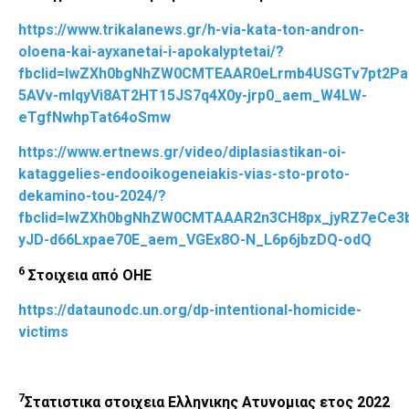
https://www.trikalanews.gr/h-via-kata-ton-andron-
oloena-kai-ayxanetai-i-apokalyptetai/?
fbclid=IwZXh0bgNhZW0CMTEAAR0eLrmb4USGTv7pt2P
5AVv-mIqyVi8AT2HT15JS7q4X0y-jrp0_aem_W4LW-
eTgfNwhpTat64oSmw
https://www.ertnews.gr/video/diplasiastikan-oi-
kataggelies-endooikogeneiakis-vias-sto-proto-
dekamino-tou-2024/?
fbclid=IwZXh0bgNhZW0CMTAAAR2n3CH8px_jyRZ7eCe3
yJD-d66Lxpae70E_aem_VGEx8O-N_L6p6jbzDQ-odQ
6
Στοιχεια από ΟΗΕ
https://dataunodc.un.org/dp-intentional-homicide-
victims
7
Στατιστικα στοιχεια Ελληνικης Ατυνομιας ετος 2022