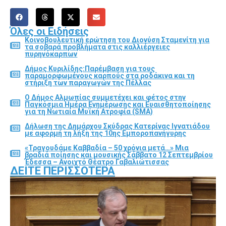
Όλες οι Ειδήσεις
Κοινοβουλευτική ερώτηση του Διονύση Σταμενίτη για
τα σοβαρά προβλήματα στις καλλιέργειες
πυρηνόκαρπων
Δήμος Κυριλίδης:Παρέμβαση για τους
παραμορφωμένους καρπούς στα ροδάκινα και τη
στήριξη των παραγωγών της Πέλλας
Ο Δήμος Αλμωπίας συμμετέχει και φέτος στην
Παγκόσμια Ημέρα Ενημέρωσης και Ευαισθητοποίησης
για τη Νωτιαία Μυϊκή Ατροφία (SMA)
Δήλωση της Δημάρχου Σκύδρας Κατερίνας Ιγνατιάδου
με αφορμή τη λήξη της 10ης Εμποροπανήγυρης
«Τραγουδάμε Καββαδία – 50 χρόνια μετά…» Μια
βραδιά ποίησης και μουσικής Σάββατο 12 Σεπτεμβρίου
Έδεσσα – Ανοιχτό Θέατρο Γαβαλιώτισσας
ΔΕΊΤΕ ΠΕΡΙΣΣΌΤΕΡΑ