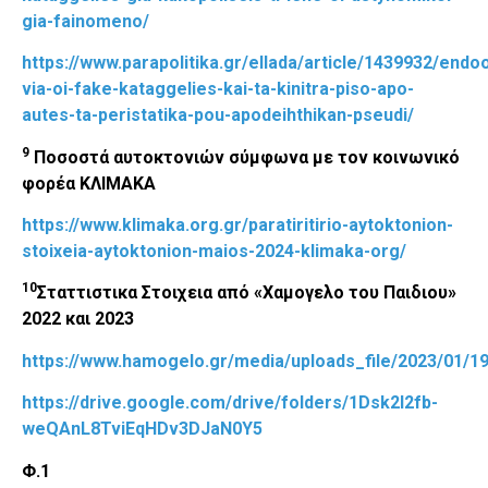
gia-fainomeno/
https://www.parapolitika.gr/ellada/article/1439932/endo
via-oi-fake-kataggelies-kai-ta-kinitra-piso-apo-
autes-ta-peristatika-pou-apodeihthikan-pseudi/
9
Ποσοστά αυτοκτονιών σύμφωνα με τον κοινωνικό
φορέα ΚΛΙΜΑΚΑ
https://www.klimaka.org.gr/paratiritirio-aytoktonion-
stoixeia-aytoktonion-maios-2024-klimaka-org/
10
Σταττιστικα Στοιχεια από «Χαμογελο του Παιδιου»
2022 και 2023
https://www.hamogelo.gr/media/uploads_file/2023/01/
https://drive.google.com/drive/folders/1Dsk2l2fb-
weQAnL8TviEqHDv3DJaN0Y5
Φ.1