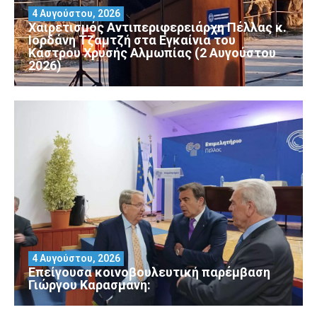
4 Αυγούστου, 2026
Χαιρετισμός Αντιπεριφερειάρχη Πέλλας κ.
Ιορδάνη Τζαμτζή στα Εγκαίνια του
Κάστρου Χρυσής Αλμωπίας (2 Αυγούστου
2026)
4 Αυγούστου, 2026
Επείγουσα κοινοβουλευτική παρέμβαση
Γιώργου Καρασμάνη: