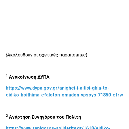
(Α
κολουθούν οι σχετικές παραπομπές)
1
Ανακοίνωση ΔΥΠΑ
https://www.dypa.gov.gr/anighei-i-aitisi-ghia-to-
eidiko-boithima-efaloton-omadon-ypsoys-71850-efrw
2
Ανάρτηση Συνηγόρου του Πολίτη
https://www.synigoros-solidarity.gr/1618/eidiko-