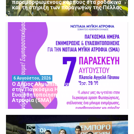
παραμορφωμένους καρπούς στα ροδάκινα
και τη στήριξη των παραγωγών της Πέλλας
6 Αυγούστου, 2026
Ο Δήμος Αλμωπίας συμμετέχει και φέτος
στην Παγκόσμια Ημέρα Ενημέρωσης και
Ευαισθητοποίησης για τη Νωτιαία Μυϊκή
Ατροφία (SMA)