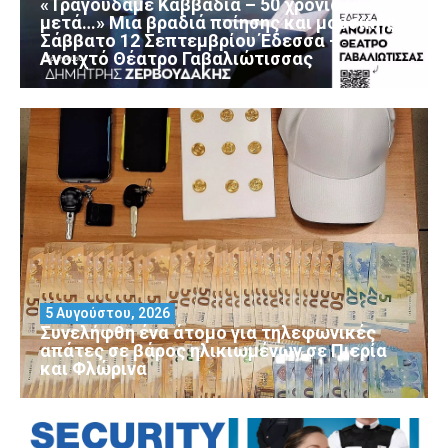
«Τραγουδάμε Καββαδία – 50 χρόνια
μετά…» Μια βραδιά ποίησης και μουσικής
Σάββατο 12 Σεπτεμβρίου Έδεσσα –
Ανοιχτό Θέατρο Γαβαλιώτισσας
5 Αυγούστου, 2026
Συνελήφθη ένα άτομο για τηλεφωνικές
απάτες σε βάρος ηλικιωμένων σε Πιερία
και Φλώρινα