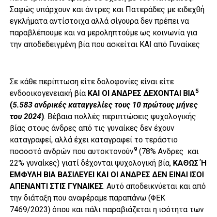
Σαφώς υπάρχουν και άντρες και Πατεράδες με ειδεχθή
εγκλήματα αντίστοιχα αλλά σίγουρα δεν πρέπει να
παραβλέπουμε και να μεροληπτούμε ως κοινωνία για
την αποδεδειγμένη βία που ασκείται ΚΑΙ από Γυναίκες
Σε κάθε περίπτωση είτε δολοφονίες είναι είτε
5
ενδοοικογενειακή βία
ΚΑΙ ΟΙ ΑΝΔΡΕΣ ΔΕΧΟΝΤΑΙ ΒΙΑ
(
5.583 ανδρικές καταγγελίες τους 10 πρώτους μήνες
του 2024
)
. Βέβαια πολλές περιπτώσεις ψυχολογικής
βίας στους άνδρες από τις γυναίκες δεν έχουν
καταγραφεί, αλλά έχει καταγραφεί το τεράστιο
9
ποσοστό ανδρών που αυτοκτονούν
(78% Ανδρες και
22% γυναίκες) γιατί δέχονται ψυχολογική βία,
ΚΑΘΩΣ Ή
ΕΜΦΥΛΗ ΒΙΑ ΒΑΣΙΛΕΥΕΙ ΚΑΙ ΟΙ ΑΝΔΡΕΣ ΔΕΝ ΕΙΝΑΙ ΙΣΟΙ
ΑΠΕΝΑΝΤΙ ΣΤΙΣ ΓΥΝΑΙΚΕΣ
. Αυτό αποδεικνύεται και από
την διάταξη που αναφέραμε παραπάνω (ΦΕΚ
7469/2023) όπου και πάλι παραβιάζεται η ισότητα των