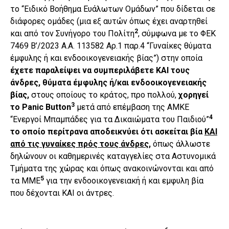
το “Ειδικό Βοήθημα Ευάλωτων Ομάδων” που δίδεται σε
διάφορες ομάδες (μια εξ αυτών όπως έχει αναρτηθεί
2
και από τον Συνήγορο του Πολίτη
, σύμφωνα με το ΦΕΚ
7469 Β’/2023 Α.Α. 113582 Αρ.1 παρ.4 “Γυναίκες θύματα
έμφυλης ή και ενδοοικογενειακής βίας”) στην οποία
έχετε παραλείψει να συμπεριλάβετε ΚΑΙ τους
άνδρες, θύματα έμφυλης ή/και ενδοοικογενειακής
βίας,
στους οποίους το κράτος, προ πολλού,
χορηγεί
3
το Panic Button
μετά από επέμβαση της ΑΜΚΕ
4
“Ενεργοί Μπαμπάδες για τα Δικαιώματα του Παιδιού”
το οποίο περίτρανα αποδεικνύει ότι ασκείται βία
ΚΑΙ
από τις γυναίκες πρός τους άνδρες,
όπως άλλωστε
δηλώνουν οι καθημερινές καταγγελίες στα Αστυνομικά
Τμήματα της χώρας και όπως ανακοινώνονται και από
5
τα ΜΜΕ
για την ενδοοικογενειακή ή και εμφυλη βία
που δέχονται ΚΑΙ οι άντρες.