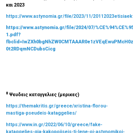
και 2023
https://www.astynomia.gr/file/2023/11/20112023etisia
https://www.astynomia.gr/file/2024/07/%CE%94%
1.pdf?
fbclid=IwZXh0bgNhZW0CMTAAAR0e1zVEqEwuPMcH0z
0t2RDqmNCDubsCicg
8
Ψευδεις καταγγελιες (μερικες)
https://themakritis.gr/greece/xristina-florou-
mastiga-pseudeis-kataggelies/
https://www.in.gr/2022/06/10/greece/fake-
kataggelies-gia-kakopoiiseis-ti-lene-oi-astynomikoi-