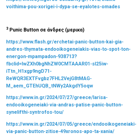
voithima-pou-xorigei-i-dypa-se-eyalotes-omades
3
Punic
Button
σε άνδρες (μερικα)
https://www.flash.gr/erchetai-panic-button-kai-gia-
andres-thymata-endooikogeneiakis-vias-to-spot-ton-
energon-mpampadon-938713?
fbclid=IwZXh0bgNhZW0CMTAAAR01-sI25iw-
iTtn_H1xgp9ngD71-
ReWQR3EXTFvgbz7FHL2VejG8tMAG-
M_aem_GTEhUQB_tNWy2AkgdY5oqw
https://www.in.gr/2024/07/27/greece/larisa-
endooikogeneiaki-via-andras-patise-panic-button-
synelifthi-syntrofos-tou/
https://www.in.gr/2024/07/05/greece/endooikogeneiaki-
via-panic-button-zitise-49xronos-apo-ta-xania/