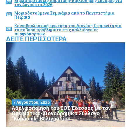
Βιβλιοπροτάσεις Δημοτικής Βιβλιοθήκης Σκύδρας για
τον Αύγούστο 2026
Μοριοδοτούμενα Σεμινάρια από το Πανεπιστήμιο
Πειραιά
Κοινοβουλευτική ερώτηση του Διονύση Σταμενίτη για
τα σοβαρά προβλήματα στις καλλιέργειες
πυρηνόκαρπων
ΔΕΊΤΕ ΠΕΡΙΣΣΌΤΕΡΑ
7 Αυγούστου, 2026
Αδελφοποίηση του ΕΟΣ Έδεσσας με τον
Ορειβατικό-Χιονοδρομικό Σύλλογο
“Kopaonik” Βελιγραδίου