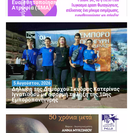
Ευαισθητοποίησης για τη Νωτιαία Μυϊκή
Ατροφία (SMA)
5 Αυγούστου, 2026
Δήλωση της Δημάρχου Σκύδρας Κατερίνας
Ιγνατιάδου με αφορμή τη λήξη της 10ης
Εμποροπανήγυρης