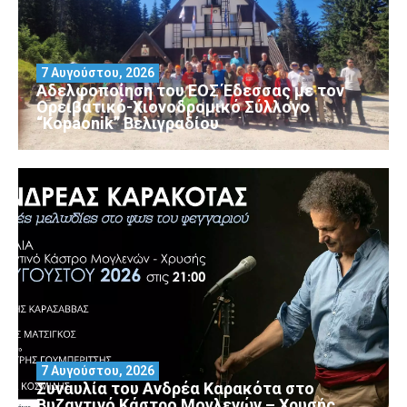
7 Αυγούστου, 2026
Αδελφοποίηση του ΕΟΣ Έδεσσας με τον
Ορειβατικό-Χιονοδρομικό Σύλλογο
“Kopaonik” Βελιγραδίου
7 Αυγούστου, 2026
Συναυλία του Ανδρέα Καρακότα στο
Βυζαντινό Κάστρο Μογλενών – Χρυσής