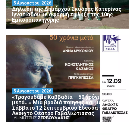
5 Αυγούστου, 2026
Δήλωση της Δημάρχου Σκύδρας Κατερίνας
Ιγνατιάδου με αφορμή τη λήξη της 10ης
Εμποροπανήγυρης
5 Αυγούστου, 2026
«Τραγουδάμε Καββαδία – 50 χρόνια
μετά…» Μια βραδιά ποίησης και μουσικής
Σάββατο 12 Σεπτεμβρίου Έδεσσα –
Ανοιχτό Θέατρο Γαβαλιώτισσας