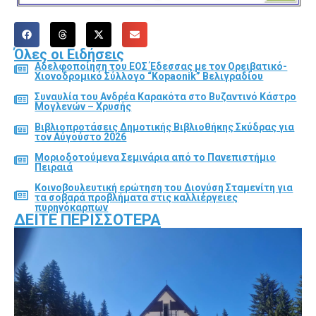
Όλες οι Ειδήσεις
Αδελφοποίηση του ΕΟΣ Έδεσσας με τον Ορειβατικό-
Χιονοδρομικό Σύλλογο “Kopaonik” Βελιγραδίου
Συναυλία του Ανδρέα Καρακότα στο Βυζαντινό Κάστρο
Μογλενών – Χρυσής
Βιβλιοπροτάσεις Δημοτικής Βιβλιοθήκης Σκύδρας για
τον Αύγούστο 2026
Μοριοδοτούμενα Σεμινάρια από το Πανεπιστήμιο
Πειραιά
Κοινοβουλευτική ερώτηση του Διονύση Σταμενίτη για
τα σοβαρά προβλήματα στις καλλιέργειες
πυρηνόκαρπων
ΔΕΊΤΕ ΠΕΡΙΣΣΌΤΕΡΑ