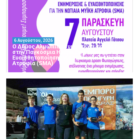
6 Αυγούστου, 2026
Ο Δήμος Αλμωπίας συμμετέχει και φέτος
στην Παγκόσμια Ημέρα Ενημέρωσης και
Ευαισθητοποίησης για τη Νωτιαία Μυϊκή
Ατροφία (SMA)