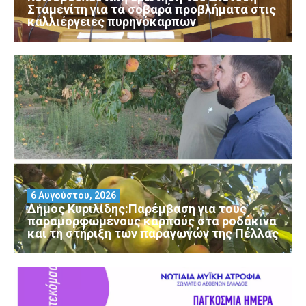
Σταμενίτη για τα σοβαρά προβλήματα στις
καλλιέργειες πυρηνόκαρπων
6 Αυγούστου, 2026
Δήμος Κυριλίδης:Παρέμβαση για τους
παραμορφωμένους καρπούς στα ροδάκινα
και τη στήριξη των παραγωγών της Πέλλας