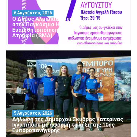
6 Αυγούστου, 2026
Ο Δήμος Αλμωπίας συμμετέχει και φέτος
στην Παγκόσμια Ημέρα Ενημέρωσης και
Ευαισθητοποίησης για τη Νωτιαία Μυϊκή
Ατροφία (SMA)
5 Αυγούστου, 2026
Δήλωση της Δημάρχου Σκύδρας Κατερίνας
Ιγνατιάδου με αφορμή τη λήξη της 10ης
Εμποροπανήγυρης