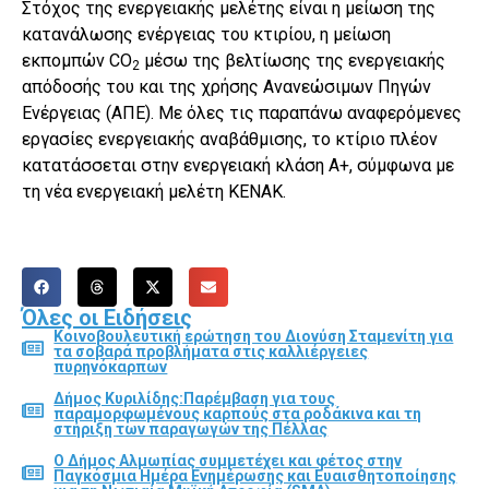
Στόχος της ενεργειακής μελέτης είναι η μείωση της
κατανάλωσης ενέργειας του κτιρίου, η μείωση
εκπομπών CO
μέσω της βελτίωσης της ενεργειακής
2
απόδοσής του και της χρήσης Ανανεώσιμων Πηγών
Ενέργειας (ΑΠΕ). Με όλες τις παραπάνω αναφερόμενες
εργασίες ενεργειακής αναβάθμισης, το κτίριο πλέον
κατατάσσεται στην ενεργειακή κλάση Α+, σύμφωνα με
τη νέα ενεργειακή μελέτη ΚΕΝΑΚ.
Όλες οι Ειδήσεις
Κοινοβουλευτική ερώτηση του Διονύση Σταμενίτη για
τα σοβαρά προβλήματα στις καλλιέργειες
πυρηνόκαρπων
Δήμος Κυριλίδης:Παρέμβαση για τους
παραμορφωμένους καρπούς στα ροδάκινα και τη
στήριξη των παραγωγών της Πέλλας
Ο Δήμος Αλμωπίας συμμετέχει και φέτος στην
Παγκόσμια Ημέρα Ενημέρωσης και Ευαισθητοποίησης