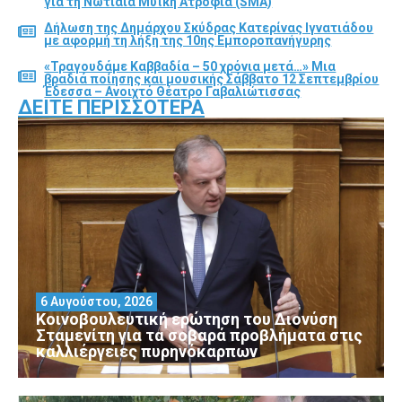
για τη Νωτιαία Μυϊκή Ατροφία (SMA)
Δήλωση της Δημάρχου Σκύδρας Κατερίνας Ιγνατιάδου
με αφορμή τη λήξη της 10ης Εμποροπανήγυρης
«Τραγουδάμε Καββαδία – 50 χρόνια μετά…» Μια
βραδιά ποίησης και μουσικής Σάββατο 12 Σεπτεμβρίου
Έδεσσα – Ανοιχτό Θέατρο Γαβαλιώτισσας
ΔΕΊΤΕ ΠΕΡΙΣΣΌΤΕΡΑ
6 Αυγούστου, 2026
Κοινοβουλευτική ερώτηση του Διονύση
Σταμενίτη για τα σοβαρά προβλήματα στις
καλλιέργειες πυρηνόκαρπων