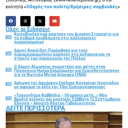
ενότητα «
Οδηγός του πολίτη/Χρήσιμες συμβουλές
».
Όλες οι Ειδήσεις
Κοινοβουλευτική ερώτηση του Διονύση Σταμενίτη για
τα σοβαρά προβλήματα στις καλλιέργειες
πυρηνόκαρπων
Δήμος Κυριλίδης:Παρέμβαση για τους
παραμορφωμένους καρπούς στα ροδάκινα και τη
στήριξη των παραγωγών της Πέλλας
Ο Δήμος Αλμωπίας συμμετέχει και φέτος στην
Παγκόσμια Ημέρα Ενημέρωσης και Ευαισθητοποίησης
για τη Νωτιαία Μυϊκή Ατροφία (SMA)
Δήλωση της Δημάρχου Σκύδρας Κατερίνας Ιγνατιάδου
με αφορμή τη λήξη της 10ης Εμποροπανήγυρης
«Τραγουδάμε Καββαδία – 50 χρόνια μετά…» Μια
βραδιά ποίησης και μουσικής Σάββατο 12 Σεπτεμβρίου
Έδεσσα – Ανοιχτό Θέατρο Γαβαλιώτισσας
ΔΕΊΤΕ ΠΕΡΙΣΣΌΤΕΡΑ