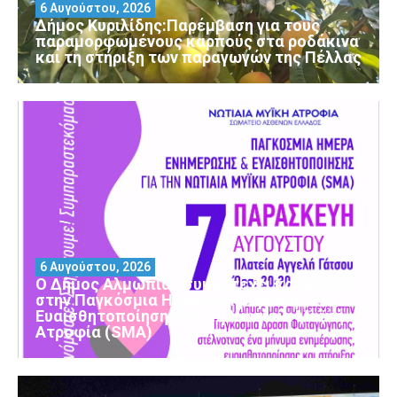
6 Αυγούστου, 2026
Δήμος Κυριλίδης:Παρέμβαση για τους
παραμορφωμένους καρπούς στα ροδάκινα
και τη στήριξη των παραγωγών της Πέλλας
6 Αυγούστου, 2026
Ο Δήμος Αλμωπίας συμμετέχει και φέτος
στην Παγκόσμια Ημέρα Ενημέρωσης και
Ευαισθητοποίησης για τη Νωτιαία Μυϊκή
Ατροφία (SMA)