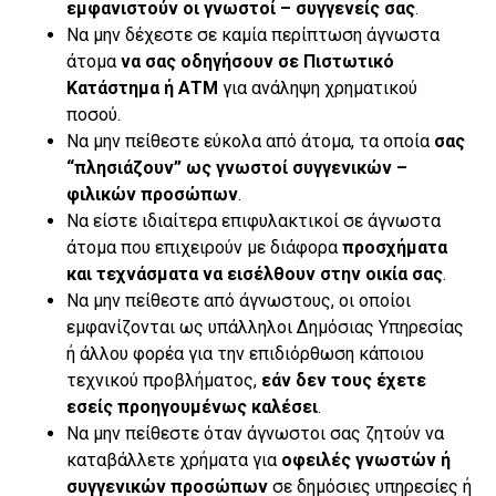
εμφανιστούν οι γνωστοί – συγγενείς σας
.
Να μην δέχεστε σε καμία περίπτωση άγνωστα
άτομα
να σας οδηγήσουν σε Πιστωτικό
Κατάστημα ή ΑΤΜ
για ανάληψη χρηματικού
ποσού.
Να μην πείθεστε εύκολα από άτομα, τα οποία
σας
“πλησιάζουν” ως γνωστοί συγγενικών –
φιλικών προσώπων
.
Να είστε ιδιαίτερα επιφυλακτικοί σε άγνωστα
άτομα που επιχειρούν με διάφορα
προσχήματα
και τεχνάσματα να εισέλθουν στην οικία σας
.
Να μην πείθεστε από άγνωστους, οι οποίοι
εμφανίζονται ως υπάλληλοι Δημόσιας Υπηρεσίας
ή άλλου φορέα για την επιδιόρθωση κάποιου
τεχνικού προβλήματος,
εάν δεν τους έχετε
εσείς προηγουμένως καλέσει
.
Να μην πείθεστε όταν άγνωστοι σας ζητούν να
καταβάλλετε χρήματα για
οφειλές γνωστών ή
συγγενικών προσώπων
σε δημόσιες υπηρεσίες ή