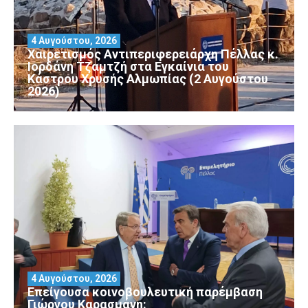
4 Αυγούστου, 2026
Χαιρετισμός Αντιπεριφερειάρχη Πέλλας κ.
Ιορδάνη Τζαμτζή στα Εγκαίνια του
Κάστρου Χρυσής Αλμωπίας (2 Αυγούστου
2026)
4 Αυγούστου, 2026
Επείγουσα κοινοβουλευτική παρέμβαση
Γιώργου Καρασμάνη: