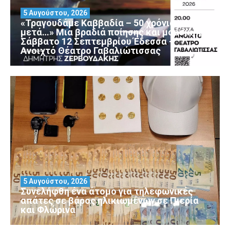
5 Αυγούστου, 2026
«Τραγουδάμε Καββαδία – 50 χρόνια
μετά…» Μια βραδιά ποίησης και μουσικής
Σάββατο 12 Σεπτεμβρίου Έδεσσα –
Ανοιχτό Θέατρο Γαβαλιώτισσας
5 Αυγούστου, 2026
Συνελήφθη ένα άτομο για τηλεφωνικές
απάτες σε βάρος ηλικιωμένων σε Πιερία
και Φλώρινα