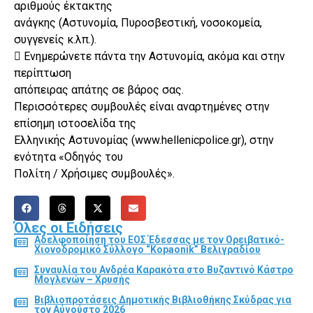
αριθμούς έκτακτης
ανάγκης (Αστυνομία, Πυροσβεστική, νοσοκομεία,
συγγενείς κ.λπ.).
 Ενημερώνετε πάντα την Αστυνομία, ακόμα και στην
περίπτωση
απόπειρας απάτης σε βάρος σας.
Περισσότερες συμβουλές είναι αναρτημένες στην
επίσημη ιστοσελίδα της
Ελληνικής Αστυνομίας (www.hellenicpolice.gr), στην
ενότητα «Οδηγός του
Πολίτη / Χρήσιμες συμβουλές».
Όλες οι Ειδήσεις
Αδελφοποίηση του ΕΟΣ Έδεσσας με τον Ορειβατικό-
Χιονοδρομικό Σύλλογο “Kopaonik” Βελιγραδίου
Συναυλία του Ανδρέα Καρακότα στο Βυζαντινό Κάστρο
Μογλενών – Χρυσής
Βιβλιοπροτάσεις Δημοτικής Βιβλιοθήκης Σκύδρας για
τον Αύγούστο 2026