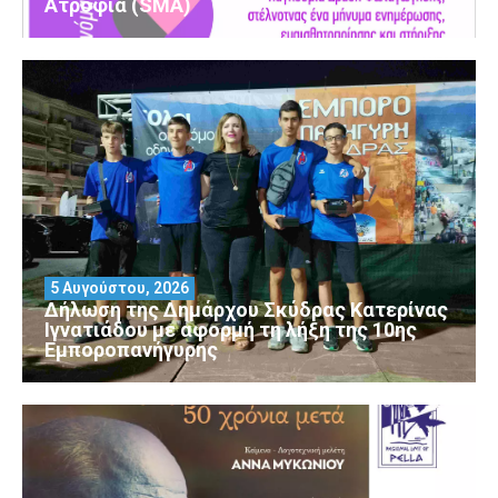
Ατροφία (SMA)
5 Αυγούστου, 2026
Δήλωση της Δημάρχου Σκύδρας Κατερίνας
Ιγνατιάδου με αφορμή τη λήξη της 10ης
Εμποροπανήγυρης