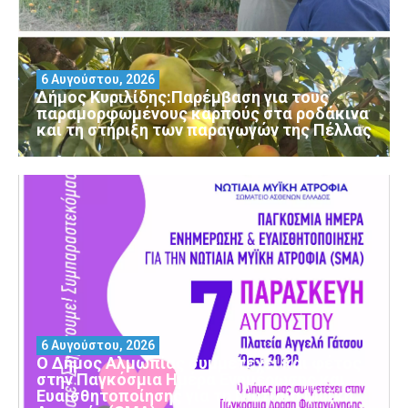
6 Αυγούστου, 2026
Δήμος Κυριλίδης:Παρέμβαση για τους
παραμορφωμένους καρπούς στα ροδάκινα
και τη στήριξη των παραγωγών της Πέλλας
6 Αυγούστου, 2026
Ο Δήμος Αλμωπίας συμμετέχει και φέτος
στην Παγκόσμια Ημέρα Ενημέρωσης και
Ευαισθητοποίησης για τη Νωτιαία Μυϊκή