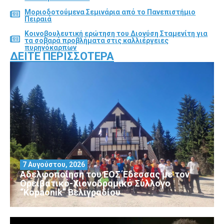
Μοριοδοτούμενα Σεμινάρια από το Πανεπιστήμιο
Πειραιά
Κοινοβουλευτική ερώτηση του Διονύση Σταμενίτη για
τα σοβαρά προβλήματα στις καλλιέργειες
πυρηνόκαρπων
ΔΕΊΤΕ ΠΕΡΙΣΣΌΤΕΡΑ
7 Αυγούστου, 2026
Αδελφοποίηση του ΕΟΣ Έδεσσας με τον
Ορειβατικό-Χιονοδρομικό Σύλλογο
“Kopaonik” Βελιγραδίου