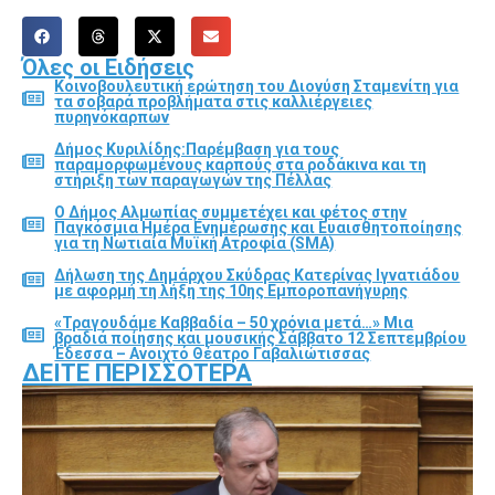
Όλες οι Ειδήσεις
Κοινοβουλευτική ερώτηση του Διονύση Σταμενίτη για
τα σοβαρά προβλήματα στις καλλιέργειες
πυρηνόκαρπων
Δήμος Κυριλίδης:Παρέμβαση για τους
παραμορφωμένους καρπούς στα ροδάκινα και τη
στήριξη των παραγωγών της Πέλλας
Ο Δήμος Αλμωπίας συμμετέχει και φέτος στην
Παγκόσμια Ημέρα Ενημέρωσης και Ευαισθητοποίησης
για τη Νωτιαία Μυϊκή Ατροφία (SMA)
Δήλωση της Δημάρχου Σκύδρας Κατερίνας Ιγνατιάδου
με αφορμή τη λήξη της 10ης Εμποροπανήγυρης
«Τραγουδάμε Καββαδία – 50 χρόνια μετά…» Μια
βραδιά ποίησης και μουσικής Σάββατο 12 Σεπτεμβρίου
Έδεσσα – Ανοιχτό Θέατρο Γαβαλιώτισσας
ΔΕΊΤΕ ΠΕΡΙΣΣΌΤΕΡΑ