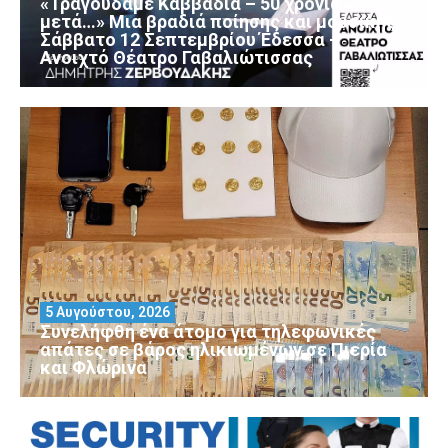
«Τραγουδάμε Καββαδία – 50 χρόνια
μετά…» Μια βραδιά ποίησης και μουσικής
Σάββατο 12 Σεπτεμβρίου Έδεσσα –
Ανοιχτό Θέατρο Γαβαλιώτισσας
5 Αυγούστου, 2026
Συνελήφθη ένα άτομο για τηλεφωνικές
απάτες σε βάρος ηλικιωμένων σε Πιερία
και Φλώρινα