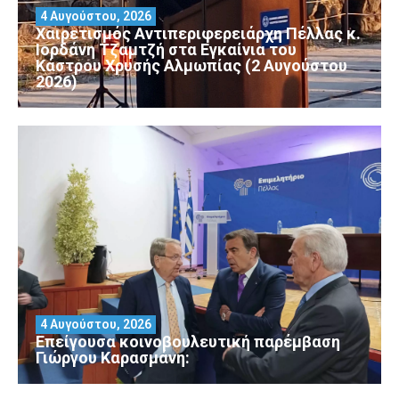
4 Αυγούστου, 2026
Χαιρετισμός Αντιπεριφερειάρχη Πέλλας κ.
Ιορδάνη Τζαμτζή στα Εγκαίνια του
Κάστρου Χρυσής Αλμωπίας (2 Αυγούστου
2026)
4 Αυγούστου, 2026
Επείγουσα κοινοβουλευτική παρέμβαση
Γιώργου Καρασμάνη: