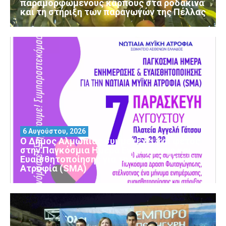
παραμορφωμένους καρπούς στα ροδάκινα
και τη στήριξη των παραγωγών της Πέλλας
6 Αυγούστου, 2026
Ο Δήμος Αλμωπίας συμμετέχει και φέτος
στην Παγκόσμια Ημέρα Ενημέρωσης και
Ευαισθητοποίησης για τη Νωτιαία Μυϊκή
Ατροφία (SMA)