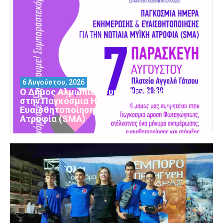
6 Αυγούστου, 2026
Ο Δήμος Αλμωπίας συμμετέχει και φέτος
στην Παγκόσμια Ημέρα Ενημέρωσης και
Ευαισθητοποίησης για τη Νωτιαία Μυϊκή
Ατροφία (SMA)