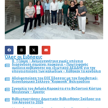
Όλες οι Ειδήσεις
Θ. Τζάκρη – Ανεμογεννήτρια χωρίς υπόγεια
διασύνδεση σημαίνει πυρκαγιά – Πρωτοφανής
αμέλεια κυβέρνησης και ιδιωτικού ΔΕΔΔΗΕ για την
υπογειοποίηση των καλωδίων – Χάθηκαν τα κονδύλια
Αδελφοποίηση του ΕΟΣ Έδεσσας με τον Ορειβατικό-
Χιονοδρομικό Σύλλογο “Kopaonik” Βελιγραδίου
Συναυλία του Ανδρέα Καρακότα στο Βυζαντινό Κάστρο
Μογλενών – Χρυσής
Βιβλιοπροτάσεις Δημοτικής Βιβλιοθήκης Σκύδρας για
τον Αύγούστο 2026