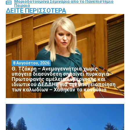
Μοριοδοτούμενα Σεμινάρια από το Πανεπιστήμιο
Πειραιά
ΔΕΊΤΕ ΠΕΡΙΣΣΌΤΕΡΑ
8 Αυγούστου, 2026
Θ. Τζάκρη – Ανεμογεννήτρια χωρίς
υπόγεια διασύνδεση σημαίνει πυρκαγιά –
Πρωτοφανής αμέλεια κυβέρνησης και
ιδιωτικού ΔΕΔΔΗΕ για την υπογειοποίηση
των καλωδίων – Χάθηκαν τα κονδύλια