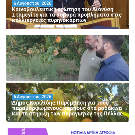
6 Αυγούστου, 2026
Κοινοβουλευτική ερώτηση του Διονύση
Σταμενίτη για τα σοβαρά προβλήματα στις
καλλιέργειες πυρηνόκαρπων
6 Αυγούστου, 2026
Δήμος Κυριλίδης:Παρέμβαση για τους
παραμορφωμένους καρπούς στα ροδάκινα
και τη στήριξη των παραγωγών της Πέλλας