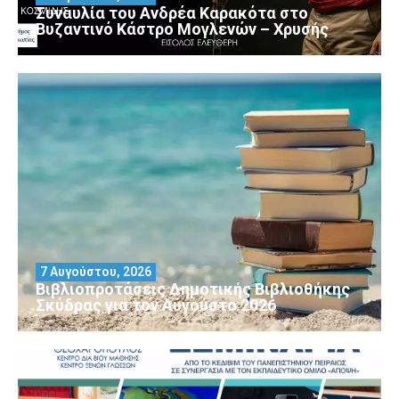
Συναυλία του Ανδρέα Καρακότα στο
Βυζαντινό Κάστρο Μογλενών – Χρυσής
7 Αυγούστου, 2026
Βιβλιοπροτάσεις Δημοτικής Βιβλιοθήκης
Σκύδρας για τον Αύγούστο 2026