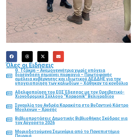
Όλες οι Ειδήσεις
Θ. Τζάκρη – Ανεμογεννήτρια χωρίς υπόγεια
διασύνδεση σημαίνει πυρκαγιά – Πρωτοφανής
αμέλεια κυβέρνησης και ιδιωτικού ΔΕΔΔΗΕ για την
υπογειοποίηση των καλωδίων – Χάθηκαν τα κονδύλια
Αδελφοποίηση του ΕΟΣ Έδεσσας με τον Ορειβατικό-
Χιονοδρομικό Σύλλογο “Kopaonik” Βελιγραδίου
Συναυλία του Ανδρέα Καρακότα στο Βυζαντινό Κάστρο
Μογλενών – Χρυσής
Βιβλιοπροτάσεις Δημοτικής Βιβλιοθήκης Σκύδρας για
τον Αύγούστο 2026
Μοριοδοτούμενα Σεμινάρια από το Πανεπιστήμιο
Πειραιά