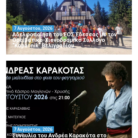
7 Αυγούστου, 2026
Αδελφοποίηση του ΕΟΣ Έδεσσας με τον
Ορειβατικό-Χιονοδρομικό Σύλλογο
“Kopaonik” Βελιγραδίου
7 Αυγούστου, 2026
Συναυλία του Ανδρέα Καρακότα στο