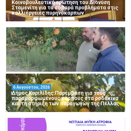
Κοινοβουλευτική ερώτηση του Διονύση
Σταμενίτη για τα σοβαρά προβλήματα στις
καλλιέργειες πυρηνόκαρπων
6 Αυγούστου, 2026
Δήμος Κυριλίδης:Παρέμβαση για τους
παραμορφωμένους καρπούς στα ροδάκινα
και τη στήριξη των παραγωγών της Πέλλας