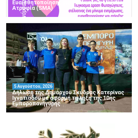
Ευαισθητοποίησης για τη Νωτιαία Μυϊκή
Ατροφία (SMA)
5 Αυγούστου, 2026
Δήλωση της Δημάρχου Σκύδρας Κατερίνας
Ιγνατιάδου με αφορμή τη λήξη της 10ης
Εμποροπανήγυρης