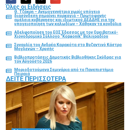
Όλες οι Ειδήσεις
Θ. Τζάκρη – Ανεμογεννήτρια χωρίς υπόγεια
διασύνδεση σημαίνει πυρκαγιά – Πρωτοφανής
αμέλεια κυβέρνησης και ιδιωτικού ΔΕΔΔΗΕ για την
υπογειοποίηση των καλωδίων – Χάθηκαν τα κονδύλια
Αδελφοποίηση του ΕΟΣ Έδεσσας με τον Ορειβατικό-
Χιονοδρομικό Σύλλογο “Kopaonik” Βελιγραδίου
Συναυλία του Ανδρέα Καρακότα στο Βυζαντινό Κάστρο
Μογλενών – Χρυσής
Βιβλιοπροτάσεις Δημοτικής Βιβλιοθήκης Σκύδρας για
τον Αύγούστο 2026
Μοριοδοτούμενα Σεμινάρια από το Πανεπιστήμιο
Πειραιά
ΔΕΊΤΕ ΠΕΡΙΣΣΌΤΕΡΑ