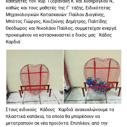
καθηγητές τον: κυρ. Τζοβανάκη Κ. και Χυδήρογλου Ν.,
καθώς και τους μαθητές της Γ΄ τάξης, Ειδικότητας
Μηχανολογικών Κατασκευών: Παύλου Διογένης,
Μπότος Γιώργος, Κουζούνης Δημήτρης, Παλτίδης
Θεόδωρος και Νικολάου Παύλος, συμμετείχαν ενεργά
προκειμένου να κατασκευαστεί ο δικός μας ¨Κάδος
Καρδιά¨.
Στους ειδικούς ¨Κάδους ¨Καρδιά¨ανακυκλώνουμε τα
πλαστικά καπάκια, τα οποία θα μπορέσουν να
μετατραπούν σε νέα προϊόντα. Επιπλέον, από την