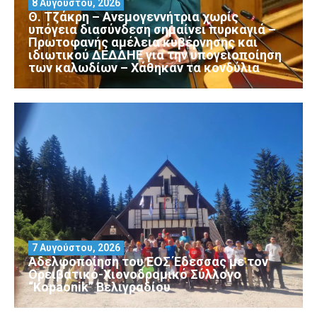
8 Αυγούστου, 2026
Θ. Τζάκρη – Ανεμογεννήτρια χωρίς
υπόγεια διασύνδεση σημαίνει πυρκαγιά –
Πρωτοφανής αμέλεια κυβέρνησης και
ιδιωτικού ΔΕΔΔΗΕ για την υπογειοποίηση
των καλωδίων – Χάθηκαν τα κονδύλια
7 Αυγούστου, 2026
Αδελφοποίηση του ΕΟΣ Έδεσσας με τον
Ορειβατικό-Χιονοδρομικό Σύλλογο
“Kopaonik” Βελιγραδίου