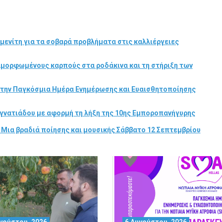
μενίτη για τα σοβαρά προβλήματα στις καλλιέργειες
αμορφωμένους καρπούς στα ροδάκινα και τη στήριξη των
στην Παγκόσμια Ημέρα Ενημέρωσης και Ευαισθητοποίησης
γνατιάδου με αφορμή τη λήξη της 10ης Εμποροπανήγυρης
 Μια βραδιά ποίησης και μουσικής Σάββατο 12 Σεπτεμβρίου
γούστου, 2026
6 Αυγούστου, 2026