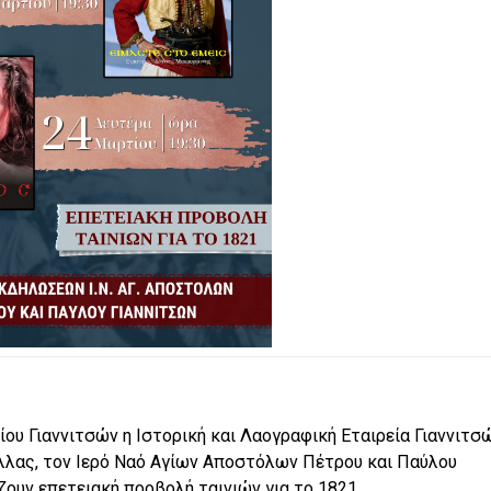
ου Γιαννιτσών η Ιστορική και Λαογραφική Εταιρεία Γιαννιτσ
λλας, τον Ιερό Ναό Αγίων Αποστόλων Πέτρου και Παύλου
ουν επετειακή προβολή ταινιών για το 1821.