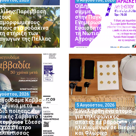
ος
Ο Δήμος Αλμωπίας
ιλίδης:Παρέμβαση
συμμετέχει και φέτος
 τους
στην Παγκόσμια Ημέρα
αμορφωμένους
Ενημέρωσης και
πούς στα ροδάκινα
Ευαισθητοποίησης για
 τη στήριξη των
τη Νωτιαία Μυϊκή
αγωγών της Πέλλας
Ατροφία (SMA)
γούστου, 2026
αγουδάμε Καββαδία
0 χρόνια μετά…» Μια
5 Αυγούστου, 2026
διά ποίησης και
Συνελήφθη ένα άτομο
σικής Σάββατο 12
για τηλεφωνικές
τεμβρίου Έδεσσα –
απάτες σε βάρος
ιχτό Θέατρο
ηλικιωμένων σε Πιερία
αλιώτισσας
και Φλώρινα