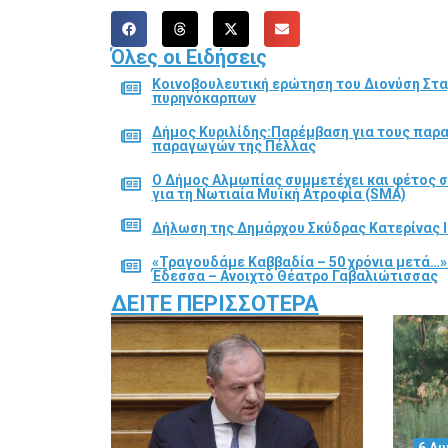
Όλες οι Ειδήσεις
Κοινοβουλευτική ερώτηση του Διονύση Στα
πυρηνόκαρπων
Δήμος Κυριλίδης:Παρέμβαση για τους παρ
παραγωγών της Πέλλας
Ο Δήμος Αλμωπίας συμμετέχει και φέτος 
για τη Νωτιαία Μυϊκή Ατροφία (SMA)
Δήλωση της Δημάρχου Σκύδρας Κατερίνας Ι
«Τραγουδάμε Καββαδία – 50 χρόνια μετά…»
Έδεσσα – Ανοιχτό Θέατρο Γαβαλιώτισσας
ΔΕΊΤΕ ΠΕΡΙΣΣΌΤΕΡΑ
6 Αυ