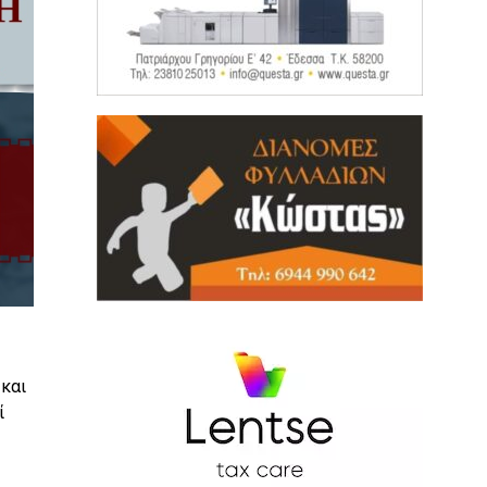
και
ί