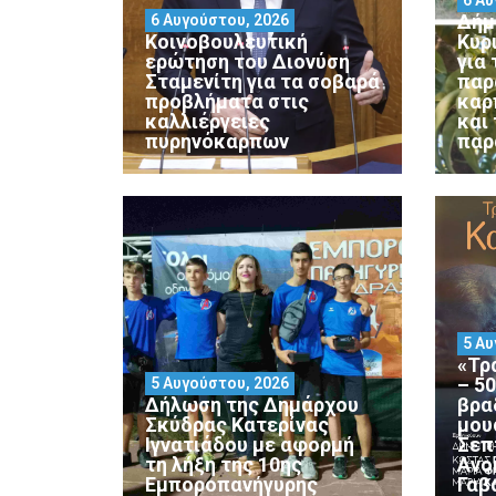
Δήμ
6 Αυγούστου, 2026
Κοινοβουλευτική
Κυρ
ερώτηση του Διονύση
για
Σταμενίτη για τα σοβαρά
παρ
προβλήματα στις
καρ
καλλιέργειες
και
πυρηνόκαρπων
παρ
5 Αυ
«Τρ
– 5
5 Αυγούστου, 2026
Δήλωση της Δημάρχου
βρα
Σκύδρας Κατερίνας
μου
Ιγνατιάδου με αφορμή
Σεπ
τη λήξη της 10ης
Ανο
Εμποροπανήγυρης
Γαβ