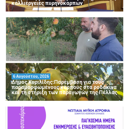
καλλιέργειες πυρηνόκαρπων
6 Αυγούστου, 2026
Δήμος Κυριλίδης:Παρέμβαση για τους
παραμορφωμένους καρπούς στα ροδάκινα
και τη στήριξη των παραγωγών της Πέλλας