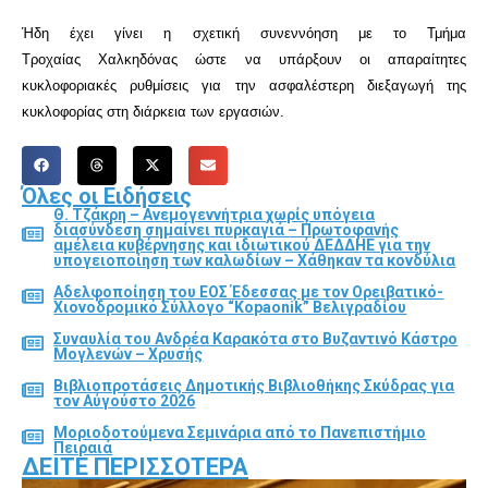
Ήδη έχει γίνει η σχετική συνεννόηση με το Τμήμα
Τροχαίας
Χαλκηδόνας
ώστε να υπάρξουν οι απαραίτητες
κυκλοφοριακές ρυθμίσεις για την ασφαλέστερη διεξαγωγή της
κυκλοφορίας στη διάρκεια των εργασιών.
Όλες οι Ειδήσεις
Θ. Τζάκρη – Ανεμογεννήτρια χωρίς υπόγεια
διασύνδεση σημαίνει πυρκαγιά – Πρωτοφανής
αμέλεια κυβέρνησης και ιδιωτικού ΔΕΔΔΗΕ για την
υπογειοποίηση των καλωδίων – Χάθηκαν τα κονδύλια
Αδελφοποίηση του ΕΟΣ Έδεσσας με τον Ορειβατικό-
Χιονοδρομικό Σύλλογο “Kopaonik” Βελιγραδίου
Συναυλία του Ανδρέα Καρακότα στο Βυζαντινό Κάστρο
Μογλενών – Χρυσής
Βιβλιοπροτάσεις Δημοτικής Βιβλιοθήκης Σκύδρας για
τον Αύγούστο 2026
Μοριοδοτούμενα Σεμινάρια από το Πανεπιστήμιο
Πειραιά
ΔΕΊΤΕ ΠΕΡΙΣΣΌΤΕΡΑ