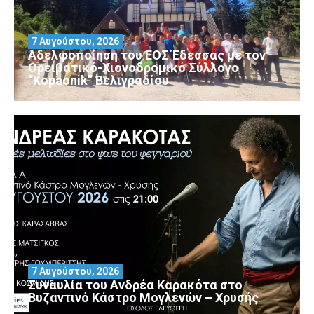
7 Αυγούστου, 2026
Αδελφοποίηση του ΕΟΣ Έδεσσας με τον
Ορειβατικό-Χιονοδρομικό Σύλλογο
“Kopaonik” Βελιγραδίου
7 Αυγούστου, 2026
Συναυλία του Ανδρέα Καρακότα στο
Βυζαντινό Κάστρο Μογλενών – Χρυσής