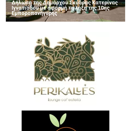
Δήλωση της Δημάρχου Σκύδρας Κατερίνας
Ιγνατιάδου με αφορμή τη λήξη της 10ης
Εμποροπανήγυρης