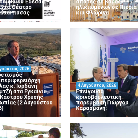
τεμβρίου Έδεσσα –
απάτες σε βάρος
ιχτό Θέατρο
ηλικιωμένων σε Πιερία
αλιώτισσας
και Φλώρινα
γούστου, 2026
ρετισμός
ιπεριφερειάρχη
λας κ. Ιορδάνη
4 Αυγούστου, 2026
μτζή στα Εγκαίνια
Επείγουσα
 Κάστρου Χρυσής
κοινοβουλευτική
ωπίας (2 Αυγούστου
παρέμβαση Γιώργου
6)
Καρασμάνη: