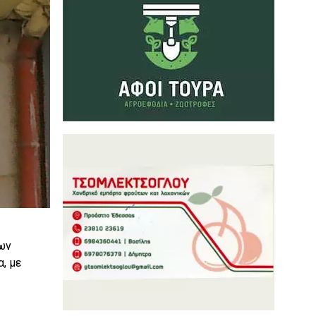
νων
, με