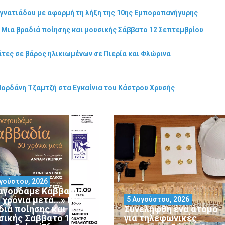
γνατιάδου με αφορμή τη λήξη της 10ης Εμποροπανήγυρης
 Μια βραδιά ποίησης και μουσικής Σάββατο 12 Σεπτεμβρίου
τες σε βάρος ηλικιωμένων σε Πιερία και Φλώρινα
Ιορδάνη Τζαμτζή στα Εγκαίνια του Κάστρου Χρυσής
γούστου, 2026
αγουδάμε Καββαδία
0 χρόνια μετά…» Μια
5 Αυγούστου, 2026
διά ποίησης και
Συνελήφθη ένα άτομο
σικής Σάββατο 12
για τηλεφωνικές