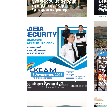
Ιγνατιάδου με αφορμή
Σεπ
τη λήξη της 10ης
Ανο
Εμποροπανήγυρης
Γαβ
4 Αυ
Χαι
Αντ
Πέλ
Τζα
του
5 Αυγούστου, 2026
Θέλεις να αποκτήσεις
Αλμ
άδεια Security?
202