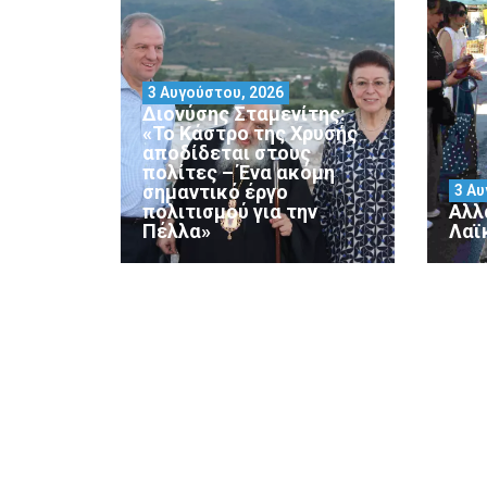
3 Αυγούστου, 2026
Διονύσης Σταμενίτης:
«Το Κάστρο της Χρυσής
αποδίδεται στους
πολίτες – Ένα ακόμη
σημαντικό έργο
3 Αυ
πολιτισμού για την
Αλλ
Πέλλα»
Λαϊ