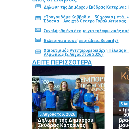
Δήλωση της Δημάρχου Σκύδρας Κατερίνας Ι
«Τραγουδάμε Καββαδία – 50 χρόνια μετά…»
Έδεσσα – Ανοιχτό Θέατρο Γαβαλιώτισσας
Συνελήφθη ένα άτομο για τηλεφωνικές απά
Θέλεις να αποκτήσεις άδεια Security?
Χαιρετισμός Αντιπεριφερειάρχη Πέλλας κ. 
Αλμωπίας (2 Αυγούστου 2026)
ΔΕΊΤΕ ΠΕΡΙΣΣΌΤΕΡΑ
5 Αυ
«Τρ
– 5
5 Αυγούστου, 2026
Δήλωση της Δημάρχου
βρα
Σκύδρας Κατερίνας
μου