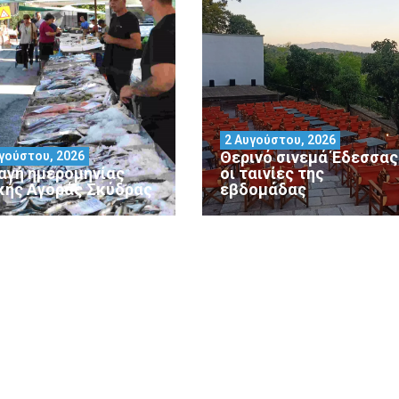
2 Αυγούστου, 2026
Θερινό σινεμά Έδεσσας 
γούστου, 2026
αγή ημερομηνίας
οι ταινίες της
κής Αγοράς Σκύδρας
εβδομάδας