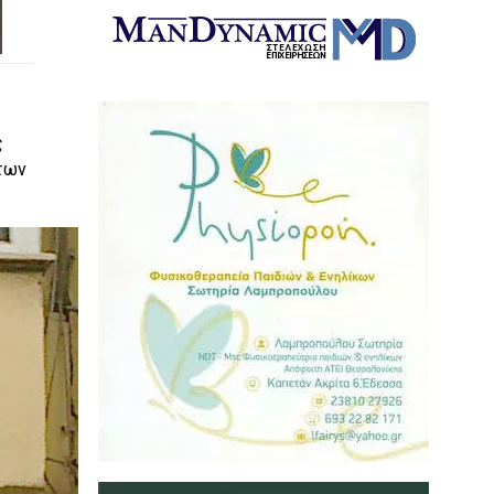
ς
 των