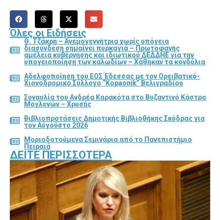
Όλες οι Ειδήσεις
Θ. Τζάκρη – Ανεμογεννήτρια χωρίς υπόγεια
διασύνδεση σημαίνει πυρκαγιά – Πρωτοφανής
αμέλεια κυβέρνησης και ιδιωτικού ΔΕΔΔΗΕ για την
υπογειοποίηση των καλωδίων – Χάθηκαν τα κονδύλια
Αδελφοποίηση του ΕΟΣ Έδεσσας με τον Ορειβατικό-
Χιονοδρομικό Σύλλογο “Kopaonik” Βελιγραδίου
Συναυλία του Ανδρέα Καρακότα στο Βυζαντινό Κάστρο
Μογλενών – Χρυσής
Βιβλιοπροτάσεις Δημοτικής Βιβλιοθήκης Σκύδρας για
τον Αύγούστο 2026
Μοριοδοτούμενα Σεμινάρια από το Πανεπιστήμιο
Πειραιά
ΔΕΊΤΕ ΠΕΡΙΣΣΌΤΕΡΑ