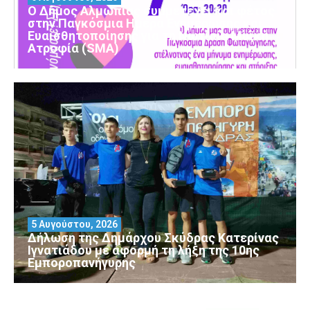
Ο Δήμος Αλμωπίας συμμετέχει και φέτος
στην Παγκόσμια Ημέρα Ενημέρωσης και
Ευαισθητοποίησης για τη Νωτιαία Μυϊκή
Ατροφία (SMA)
5 Αυγούστου, 2026
Δήλωση της Δημάρχου Σκύδρας Κατερίνας
Ιγνατιάδου με αφορμή τη λήξη της 10ης
Εμποροπανήγυρης