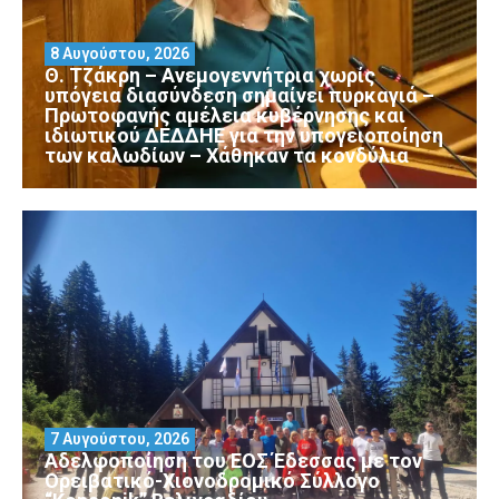
8 Αυγούστου, 2026
Θ. Τζάκρη – Ανεμογεννήτρια χωρίς
υπόγεια διασύνδεση σημαίνει πυρκαγιά –
Πρωτοφανής αμέλεια κυβέρνησης και
ιδιωτικού ΔΕΔΔΗΕ για την υπογειοποίηση
των καλωδίων – Χάθηκαν τα κονδύλια
7 Αυγούστου, 2026
Αδελφοποίηση του ΕΟΣ Έδεσσας με τον
Ορειβατικό-Χιονοδρομικό Σύλλογο