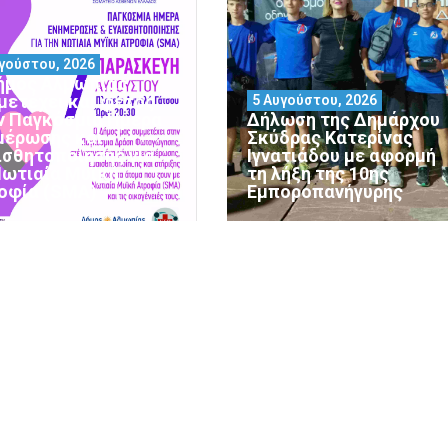
γούστου, 2026
ήμος Αλμωπίας
μετέχει και φέτος
5 Αυγούστου, 2026
ν Παγκόσμια Ημέρα
Δήλωση της Δημάρχου
μέρωσης και
Σκύδρας Κατερίνας
ισθητοποίησης για
Ιγνατιάδου με αφορμή
Νωτιαία Μυϊκή
τη λήξη της 10ης
οφία (SMA)
Εμποροπανήγυρης