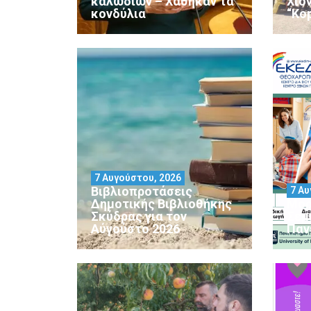
καλωδίων – Χάθηκαν τα
Χιο
κονδύλια
“Ko
7 Αυγούστου, 2026
Βιβλιοπροτάσεις
7 Αυ
Δημοτικής Βιβλιοθήκης
Μορ
Σκύδρας για τον
Σεμ
Αύγούστο 2026
Παν