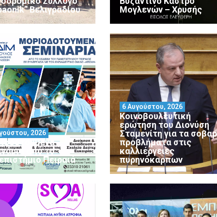
νοδρομικό Σύλλογο
Βυζαντινό Κάστρο
paonik” Βελιγραδίου
Μογλενών – Χρυσής
6 Αυγούστου, 2026
Κοινοβουλευτική
ερώτηση του Διονύση
Σταμενίτη για τα σοβα
γούστου, 2026
ιοδοτούμενα
προβλήματα στις
ινάρια από το
καλλιέργειες
επιστήμιο Πειραιά
πυρηνόκαρπων