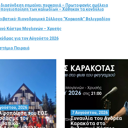
α διασύνδεση σημαίνει πυρκαγιά – Πρωτοφανής αμέλεια
 υπογειοποίηση των καλωδίων – Χάθηκαν τα κονδύλια
ιβατικό-Χιονοδρομικό Σύλλογο “Kopaonik” Βελιγραδίου
τινό Κάστρο Μογλενών – Χρυσής
κύδρας για τον Αύγούστο 2026
στήμιο Πειραιά
γούστου, 2026
λφοποίηση του ΕΟΣ
7 Αυγούστου, 2026
σσας με τον
Συναυλία του Ανδρέα
ιβατικό-
Καρακότα στο