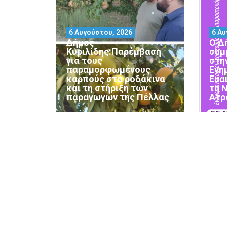
6 Αυγούστου, 2026
6 Αυ
Δήμος
Ο Δ
Κυριλίδης:Παρέμβαση
συμ
για τους
στη
παραμορφωμένους
Ενη
καρπούς στα ροδάκινα
Ευα
και τη στήριξη των
τη 
παραγωγών της Πέλλας
Ατρ