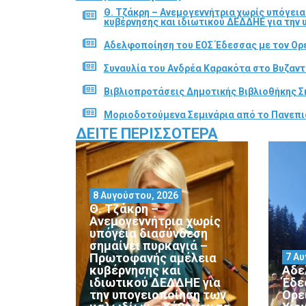
Θ. Τζάκρη – Ανεμογεννήτρια χωρίς υπόγει
κυβέρνησης και ιδιωτικού ΔΕΔΔΗΕ για την
Αδελφοποίηση του ΕΟΣ Έδεσσας με τον Ορε
Συναυλία του Ανδρέα Καρακότα στο Βυζαν
Βιβλιοπροτάσεις Δημοτικής Βιβλιοθήκης Σ
Μοριοδοτούμενα Σεμινάρια από το Πανεπι
ΔΕΊΤΕ ΠΕΡΙΣΣΌΤΕΡΑ
8 Αυγούστου, 2026
Θ. Τζάκρη –
Ανεμογεννήτρια χωρίς
υπόγεια διασύνδεση
σημαίνει πυρκαγιά –
Πρωτοφανής αμέλεια
7 Αυ
κυβέρνησης και
Αδε
ιδιωτικού ΔΕΔΔΗΕ για
Έδε
την υπογειοποίηση των
Ορε