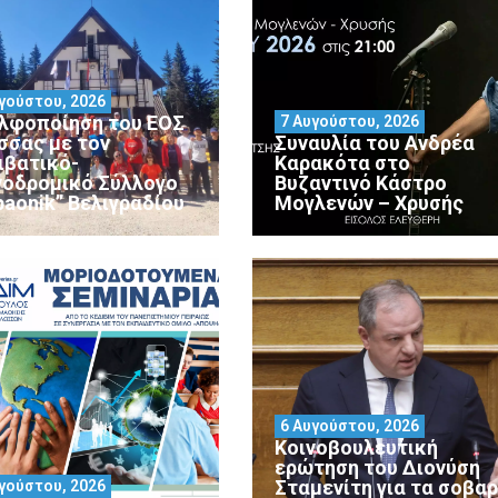
γούστου, 2026
λφοποίηση του ΕΟΣ
7 Αυγούστου, 2026
σσας με τον
Συναυλία του Ανδρέα
ιβατικό-
Καρακότα στο
νοδρομικό Σύλλογο
Βυζαντινό Κάστρο
paonik” Βελιγραδίου
Μογλενών – Χρυσής
6 Αυγούστου, 2026
Κοινοβουλευτική
ερώτηση του Διονύση
Σταμενίτη για τα σοβα
γούστου, 2026