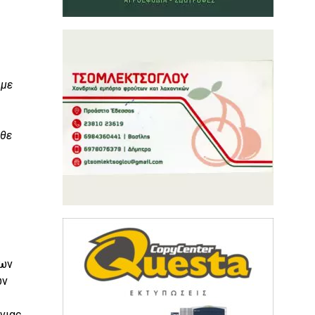
 με
άθε
μων
ων
νιας