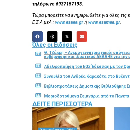
τηλέφωνο 6937157193.
Τώρα μπορείτε να ενημερωθείτε για όλες τις 
Ε.Σ.Α.μεΑ.:
www.esaea.gr
ή
www.esamea.gr
.
Όλες οι Ειδήσεις
Θ. Τζάκρη – Ανεμογεννήτρια χωρίς υπόγει
κυβέρνησης και ιδιωτικού ΔΕΔΔΗΕ για την
Αδελφοποίηση του ΕΟΣ Έδεσσας με τον Ορε
Συναυλία του Ανδρέα Καρακότα στο Βυζαν
Βιβλιοπροτάσεις Δημοτικής Βιβλιοθήκης Σ
Μοριοδοτούμενα Σεμινάρια από το Πανεπι
ΔΕΊΤΕ ΠΕΡΙΣΣΌΤΕΡΑ