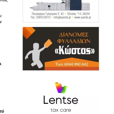
υ
ν
ι
ητό