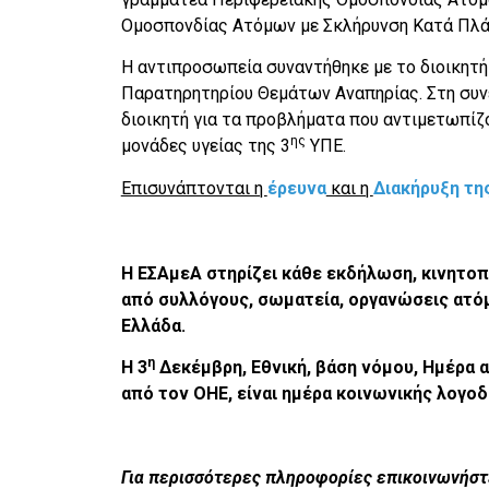
Ομοσπονδίας Ατόμων με Σκλήρυνση Κατά Πλά
Η αντιπροσωπεία συναντήθηκε με το διοικητή 
Παρατηρητηρίου Θεμάτων Αναπηρίας. Στη συν
διοικητή για τα προβλήματα που αντιμετωπίζο
ης
μονάδες υγείας της 3
ΥΠΕ.
Επισυνάπτονται η
έρευνα
και η
Διακήρυξη τη
Η ΕΣΑμεΑ στηρίζει κάθε εκδήλωση, κινητοπ
από συλλόγους, σωματεία, οργανώσεις ατόμ
Ελλάδα.
η
Η 3
Δεκέμβρη, Εθνική, βάση νόμου, Ημέρα 
από τον ΟΗΕ, είναι ημέρα κοινωνικής λογοδ
Για περισσότερες πληροφορίες επικοινωνήστε