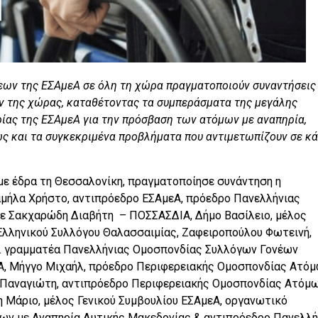
εων της ΕΣΑμεΑ σε όλη τη χώρα πραγματοποιούν συναντήσεις
ν της χώρας, καταθέτοντας τα συμπεράσματα της μεγάλης
ας της ΕΣΑμεΑ για την πρόσβαση των ατόμων με αναπηρία,
θώς και τα συγκεκριμένα προβλήματα που αντιμετωπίζουν σε κ
με έδρα τη Θεσσαλονίκη, πραγματοποίησε συνάντηση η
μήλα Χρήστο, αντιπρόεδρο ΕΣΑμεΑ, πρόεδρο Πανελλήνιας
 Σακχαρώδη Διαβήτη – ΠΟΣΣΑΣΔΙΑ, Δήμο Βασίλειο, μέλος
Ελληνικού Συλλόγου Θαλασσαιμίας, Ζαφειροπούλου Φωτεινή,
ν. γραμματέα Πανελλήνιας Ομοσπονδίας Συλλόγων Γονέων
, Μήγγο Μιχαήλ, πρόεδρο Περιφερειακής Ομοσπονδίας Ατό
 Παναγιώτη, αντιπρόεδρο
Περιφερειακής Ομοσπονδίας Ατόμ
 Μάριο, μέλος Γενικού Συμβουλίου ΕΣΑμεΑ, οργανωτικό
ων με Αναπηρία Δυτικής Μακεδονίας & αντιπρόεδρο Πανελλή