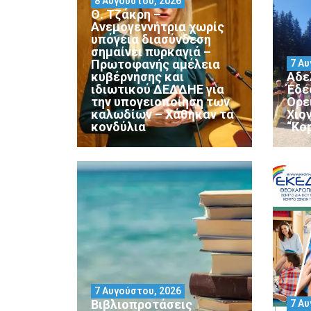
8 Αυγούστου, 2026
Θ. Τζάκρη –
Ανεμογεννήτρια χωρίς
υπόγεια διασύνδεση
σημαίνει πυρκαγιά –
Πρωτοφανής αμέλεια
7 Αυ
κυβέρνησης και
Αδε
ιδιωτικού ΔΕΔΔΗΕ για
Έδε
την υπογειοποίηση των
Ορε
καλωδίων – Χάθηκαν τα
Χιο
κονδύλια
“Ko
7 Αυγούστου, 2026
Βιβλιοπροτάσεις
7 Αυ