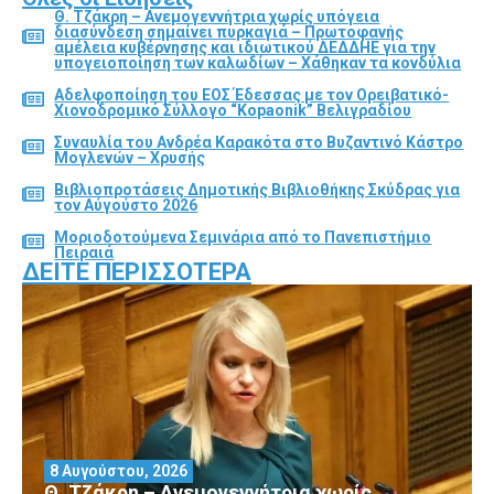
Θ. Τζάκρη – Ανεμογεννήτρια χωρίς υπόγεια
διασύνδεση σημαίνει πυρκαγιά – Πρωτοφανής
αμέλεια κυβέρνησης και ιδιωτικού ΔΕΔΔΗΕ για την
υπογειοποίηση των καλωδίων – Χάθηκαν τα κονδύλια
Αδελφοποίηση του ΕΟΣ Έδεσσας με τον Ορειβατικό-
Χιονοδρομικό Σύλλογο “Kopaonik” Βελιγραδίου
Συναυλία του Ανδρέα Καρακότα στο Βυζαντινό Κάστρο
Μογλενών – Χρυσής
Βιβλιοπροτάσεις Δημοτικής Βιβλιοθήκης Σκύδρας για
τον Αύγούστο 2026
Μοριοδοτούμενα Σεμινάρια από το Πανεπιστήμιο
Πειραιά
ΔΕΊΤΕ ΠΕΡΙΣΣΌΤΕΡΑ
8 Αυγούστου, 2026
Θ. Τζάκρη – Ανεμογεννήτρια χωρίς