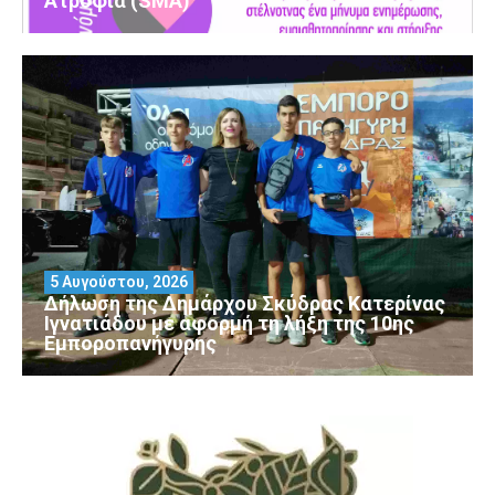
Ατροφία (SMA)
5 Αυγούστου, 2026
Δήλωση της Δημάρχου Σκύδρας Κατερίνας
Ιγνατιάδου με αφορμή τη λήξη της 10ης
Εμποροπανήγυρης