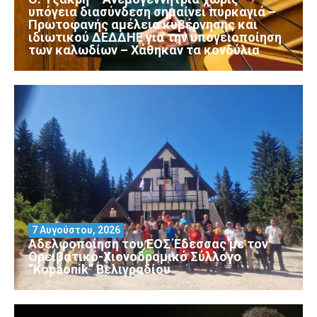
υπόγεια διασύνδεση σημαίνει πυρκαγιά –
Πρωτοφανής αμέλεια κυβέρνησης και
ιδιωτικού ΔΕΔΔΗΕ για την υπογειοποίηση
των καλωδίων – Χάθηκαν τα κονδύλια
7 Αυγούστου, 2026
Αδελφοποίηση του ΕΟΣ Έδεσσας με τον
Ορειβατικό-Χιονοδρομικό Σύλλογο
“Kopaonik” Βελιγραδίου