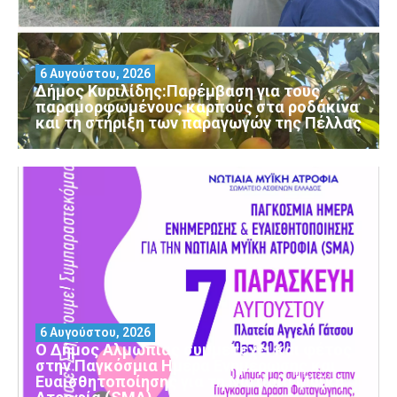
6 Αυγούστου, 2026
Δήμος Κυριλίδης:Παρέμβαση για τους
παραμορφωμένους καρπούς στα ροδάκινα
και τη στήριξη των παραγωγών της Πέλλας
6 Αυγούστου, 2026
Ο Δήμος Αλμωπίας συμμετέχει και φέτος
στην Παγκόσμια Ημέρα Ενημέρωσης και
Ευαισθητοποίησης για τη Νωτιαία Μυϊκή