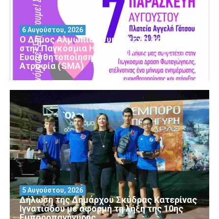
6 Αυγούστου, 2026
Ο Δήμος Αλμωπίας συμμετέχει και φέτος
στην Παγκόσμια Ημέρα Ενημέρωσης και
Ευαισθητοποίησης για τη Νωτιαία Μυϊκή
Ατροφία (SMA)
5 Αυγούστου, 2026
Δήλωση της Δημάρχου Σκύδρας Κατερίνας
Ιγνατιάδου με αφορμή τη λήξη της 10ης
Εμποροπανήγυρης