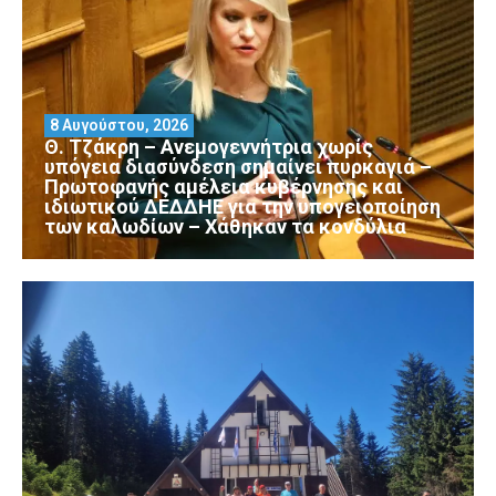
8 Αυγούστου, 2026
Θ. Τζάκρη – Ανεμογεννήτρια χωρίς
υπόγεια διασύνδεση σημαίνει πυρκαγιά –
Πρωτοφανής αμέλεια κυβέρνησης και
ιδιωτικού ΔΕΔΔΗΕ για την υπογειοποίηση
των καλωδίων – Χάθηκαν τα κονδύλια