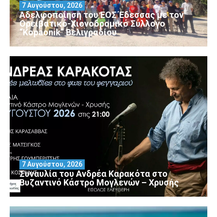
7 Αυγούστου, 2026
Αδελφοποίηση του ΕΟΣ Έδεσσας με τον
Ορειβατικό-Χιονοδρομικό Σύλλογο
“Kopaonik” Βελιγραδίου
7 Αυγούστου, 2026
Συναυλία του Ανδρέα Καρακότα στο
Βυζαντινό Κάστρο Μογλενών – Χρυσής