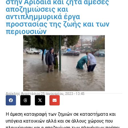
στην Αριδαία και ζητά άμεσες
αποζημιώσεις και
αντιπλημμυρικά έργα
προστασίας της ζωής και των
περιουσιών
Δούκλης Αναστάσιος
25 Ιανουαρίου, 2023 - 13:45
Η άμεση καταγραφή των ζημιών σε καταστήματα και
υπόγεια κατοικιών αλλά και σε άλλους χώρους που
πλημμύρισαν και η αποζημίωση των πληγέντων πρέπει