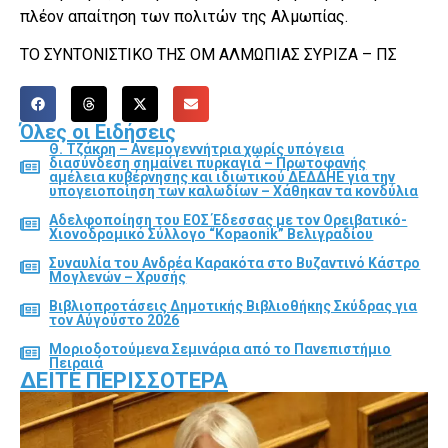
πλέον απαίτηση των πολιτών της Αλμωπίας.
ΤΟ ΣΥΝΤΟΝΙΣΤΙΚΟ ΤΗΣ ΟΜ ΑΛΜΩΠΙΑΣ ΣΥΡΙΖΑ – ΠΣ
Όλες οι Ειδήσεις
Θ. Τζάκρη – Ανεμογεννήτρια χωρίς υπόγεια
διασύνδεση σημαίνει πυρκαγιά – Πρωτοφανής
αμέλεια κυβέρνησης και ιδιωτικού ΔΕΔΔΗΕ για την
υπογειοποίηση των καλωδίων – Χάθηκαν τα κονδύλια
Αδελφοποίηση του ΕΟΣ Έδεσσας με τον Ορειβατικό-
Χιονοδρομικό Σύλλογο “Kopaonik” Βελιγραδίου
Συναυλία του Ανδρέα Καρακότα στο Βυζαντινό Κάστρο
Μογλενών – Χρυσής
Βιβλιοπροτάσεις Δημοτικής Βιβλιοθήκης Σκύδρας για
τον Αύγούστο 2026
Μοριοδοτούμενα Σεμινάρια από το Πανεπιστήμιο
Πειραιά
ΔΕΊΤΕ ΠΕΡΙΣΣΌΤΕΡΑ