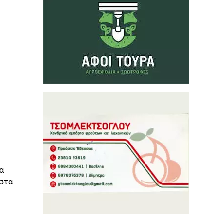
α
 στα