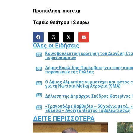
Προπώληση: more.gr
Ταμείο θεάτρου 12 ευρώ
Όλες οι Ειδήσεις
Κοινοβουλευτική ερώτηση του Διονύση Στα
πυρηνόκαρπων
Δήμος Κυριλίδης:Παρέμβαση για τους παρ
παραγωγών της Πέλλας
Ο Δήμος Αλμωπίας συμμετέχει και φέτος 
για τη Νωτιαία Μυϊκή Ατροφία (SMA)
Δήλωση της Δημάρχου Σκύδρας Κατερίνας Ι
«Τραγουδάμε Καββαδία – 50 χρόνια μετά…»
Έδεσσα – Ανοιχτό Θέατρο Γαβαλιώτισσας
ΔΕΊΤΕ ΠΕΡΙΣΣΌΤΕΡΑ