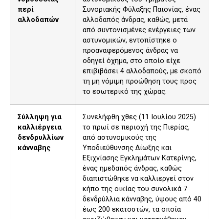
περί
Συνοριακής Φύλαξης Παιονίας, ένας
αλλοδαπών
αλλοδαπός άνδρας, καθώς, μετά
από συντονισμένες ενέργειες των
αστυνομικών, εντοπίστηκε ο
προαναφερόμενος άνδρας να
οδηγεί όχημα, στο οποίο είχε
επιβιβάσει 4 αλλοδαπούς, με σκοπό
τη μη νόμιμη προώθηση τους προς
το εσωτερικό της χώρας.
Σύλληψη για
Συνελήφθη χθες (11 Ιουλίου 2025)
καλλιέργεια
το πρωί σε περιοχή της Πιερίας,
δενδρυλλίων
από αστυνομικούς της
κάνναβης
Υποδιεύθυνσης Δίωξης και
Εξιχνίασης Εγκλημάτων Κατερίνης,
ένας ημεδαπός άνδρας, καθώς
διαπιστώθηκε να καλλιεργεί στον
κήπο της οικίας του συνολικά 7
δενδρύλλια κάνναβης, ύψους από 40
έως 200 εκατοστών, τα οποία