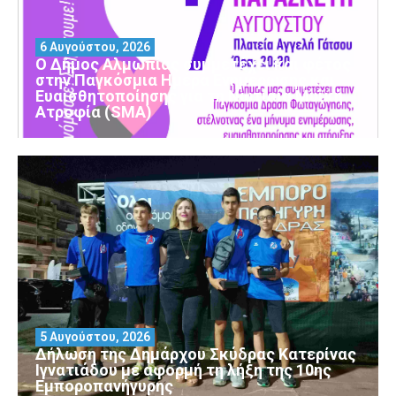
6 Αυγούστου, 2026
Ο Δήμος Αλμωπίας συμμετέχει και φέτος
στην Παγκόσμια Ημέρα Ενημέρωσης και
Ευαισθητοποίησης για τη Νωτιαία Μυϊκή
Ατροφία (SMA)
5 Αυγούστου, 2026
Δήλωση της Δημάρχου Σκύδρας Κατερίνας
Ιγνατιάδου με αφορμή τη λήξη της 10ης
Εμποροπανήγυρης