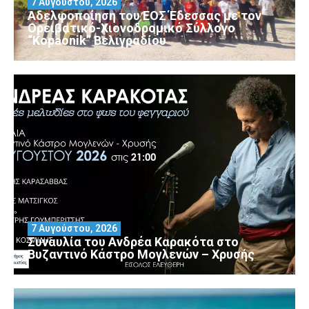
7 Αυγούστου, 2026
Αδελφοποίηση του ΕΟΣ Έδεσσας με τον
Ορειβατικό-Χιονοδρομικό Σύλλογο
“Kopaonik” Βελιγραδίου
7 Αυγούστου, 2026
Συναυλία του Ανδρέα Καρακότα στο
Βυζαντινό Κάστρο Μογλενών – Χρυσής