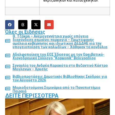
εκριζώθηκαν και κατασχέθηκαν.
Όλες οι Ειδήσεις
Θ. Τζάκρη – Ανεμογεννήτρια χωρίς υπόγεια
διασύνδεση σημαίνει πυρκαγιά – Πρωτοφανής
αμέλεια κυβέρνησης και ιδιωτικού ΔΕΔΔΗΕ για την
υπογειοποίηση των καλωδίων – Χάθηκαν τα κονδύλια
Αδελφοποίηση του ΕΟΣ Έδεσσας με τον Ορειβατικό-
Χιονοδρομικό Σύλλογο “Kopaonik” Βελιγραδίου
Συναυλία του Ανδρέα Καρακότα στο Βυζαντινό Κάστρο
Μογλενών – Χρυσής
Βιβλιοπροτάσεις Δημοτικής Βιβλιοθήκης Σκύδρας για
τον Αύγούστο 2026
Μοριοδοτούμενα Σεμινάρια από το Πανεπιστήμιο
Πειραιά
ΔΕΊΤΕ ΠΕΡΙΣΣΌΤΕΡΑ