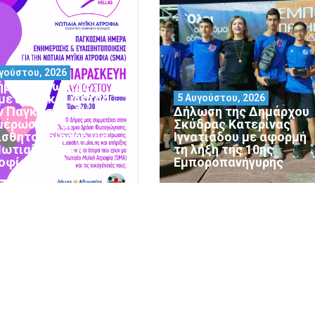
γούστου, 2026
ήμος Αλμωπίας
μετέχει και φέτος
5 Αυγούστου, 2026
ν Παγκόσμια Ημέρα
Δήλωση της Δημάρχου
μέρωσης και
Σκύδρας Κατερίνας
ισθητοποίησης για
Ιγνατιάδου με αφορμή
Νωτιαία Μυϊκή
τη λήξη της 10ης
οφία (SMA)
Εμποροπανήγυρης