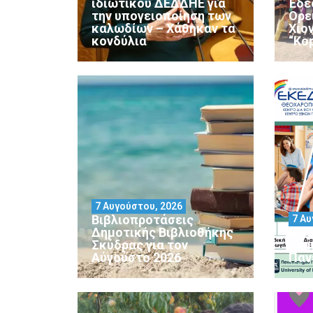
ιδιωτικού ΔΕΔΔΗΕ για
Έδε
την υπογειοποίηση των
Ορε
καλωδίων – Χάθηκαν τα
Χιο
κονδύλια
“Ko
7 Αυγούστου, 2026
Βιβλιοπροτάσεις
7 Αυ
Δημοτικής Βιβλιοθήκης
Μορ
Σκύδρας για τον
Σεμ
Αύγούστο 2026
Παν