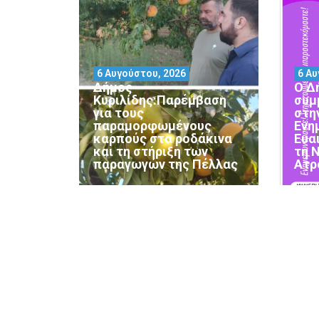
6 Αυγούστου, 2026
6 Αυ
Δήμος
Ο Δ
Κυριλίδης:Παρέμβαση
συμ
για τους
στη
παραμορφωμένους
Ενη
καρπούς στα ροδάκινα
Ευα
και τη στήριξη των
τη 
παραγωγών της Πέλλας
Ατρ