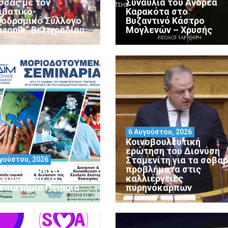
σσας με τον
Συναυλία του Ανδρέα
ιβατικό-
Καρακότα στο
νοδρομικό Σύλλογο
Βυζαντινό Κάστρο
paonik” Βελιγραδίου
Μογλενών – Χρυσής
6 Αυγούστου, 2026
Κοινοβουλευτική
ερώτηση του Διονύση
Σταμενίτη για τα σοβα
γούστου, 2026
ιοδοτούμενα
προβλήματα στις
ινάρια από το
καλλιέργειες
επιστήμιο Πειραιά
πυρηνόκαρπων