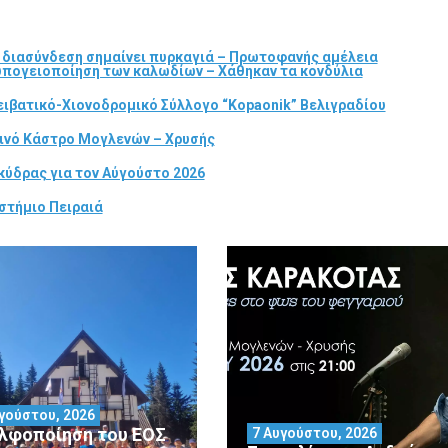
α διασύνδεση σημαίνει πυρκαγιά – Πρωτοφανής αμέλεια
 υπογειοποίηση των καλωδίων – Χάθηκαν τα κονδύλια
ιβατικό-Χιονοδρομικό Σύλλογο “Kopaonik” Βελιγραδίου
τινό Κάστρο Μογλενών – Χρυσής
κύδρας για τον Αύγούστο 2026
στήμιο Πειραιά
γούστου, 2026
λφοποίηση του ΕΟΣ
7 Αυγούστου, 2026