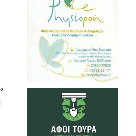
υ
 ο
’