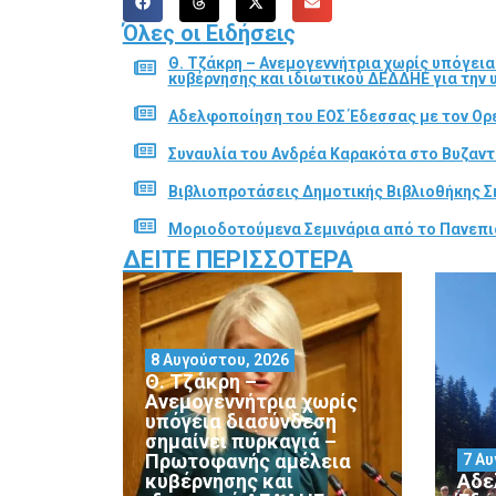
Όλες οι Ειδήσεις
Θ. Τζάκρη – Ανεμογεννήτρια χωρίς υπόγει
κυβέρνησης και ιδιωτικού ΔΕΔΔΗΕ για την
Αδελφοποίηση του ΕΟΣ Έδεσσας με τον Ορε
Συναυλία του Ανδρέα Καρακότα στο Βυζαν
Βιβλιοπροτάσεις Δημοτικής Βιβλιοθήκης Σ
Μοριοδοτούμενα Σεμινάρια από το Πανεπι
ΔΕΊΤΕ ΠΕΡΙΣΣΌΤΕΡΑ
8 Αυγούστου, 2026
Θ. Τζάκρη –
Ανεμογεννήτρια χωρίς
υπόγεια διασύνδεση
σημαίνει πυρκαγιά –
Πρωτοφανής αμέλεια
7 Αυ
κυβέρνησης και
Αδε