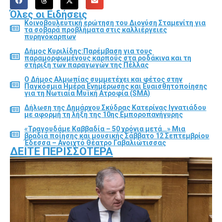
Όλες οι Ειδήσεις
Κοινοβουλευτική ερώτηση του Διονύση Σταμενίτη για
τα σοβαρά προβλήματα στις καλλιέργειες
πυρηνόκαρπων
Δήμος Κυριλίδης:Παρέμβαση για τους
παραμορφωμένους καρπούς στα ροδάκινα και τη
στήριξη των παραγωγών της Πέλλας
Ο Δήμος Αλμωπίας συμμετέχει και φέτος στην
Παγκόσμια Ημέρα Ενημέρωσης και Ευαισθητοποίησης
για τη Νωτιαία Μυϊκή Ατροφία (SMA)
Δήλωση της Δημάρχου Σκύδρας Κατερίνας Ιγνατιάδου
με αφορμή τη λήξη της 10ης Εμποροπανήγυρης
«Τραγουδάμε Καββαδία – 50 χρόνια μετά…» Μια
βραδιά ποίησης και μουσικής Σάββατο 12 Σεπτεμβρίου
Έδεσσα – Ανοιχτό Θέατρο Γαβαλιώτισσας
ΔΕΊΤΕ ΠΕΡΙΣΣΌΤΕΡΑ