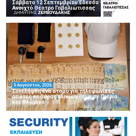
Σάββατο 12 Σεπτεμβρίου Έδεσσα –
Ανοιχτό Θέατρο Γαβαλιώτισσας
5 Αυγούστου, 2026
Συνελήφθη ένα άτομο για τηλεφωνικές
απάτες σε βάρος ηλικιωμένων σε Πιερία
και Φλώρινα