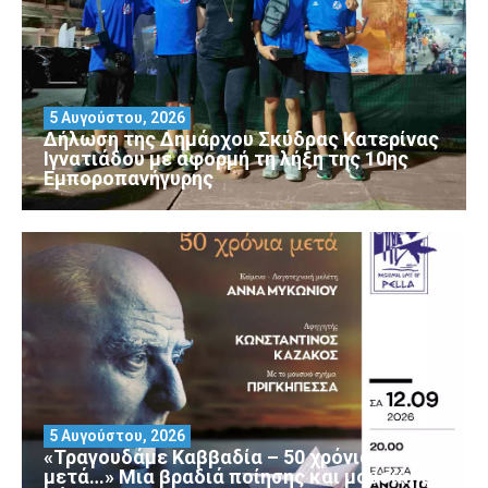
5 Αυγούστου, 2026
Δήλωση της Δημάρχου Σκύδρας Κατερίνας
Ιγνατιάδου με αφορμή τη λήξη της 10ης
Εμποροπανήγυρης
5 Αυγούστου, 2026
«Τραγουδάμε Καββαδία – 50 χρόνια
μετά…» Μια βραδιά ποίησης και μουσικής