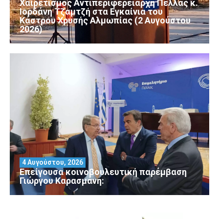
Χαιρετισμός Αντιπεριφερειάρχη Πέλλας κ.
Ιορδάνη Τζαμτζή στα Εγκαίνια του
Κάστρου Χρυσής Αλμωπίας (2 Αυγούστου
2026)
4 Αυγούστου, 2026
Επείγουσα κοινοβουλευτική παρέμβαση
Γιώργου Καρασμάνη: