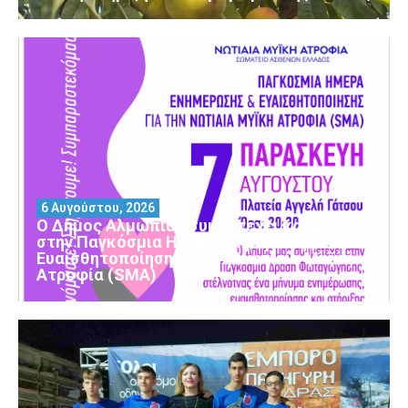
6 Αυγούστου, 2026
Ο Δήμος Αλμωπίας συμμετέχει και φέτος
στην Παγκόσμια Ημέρα Ενημέρωσης και
Ευαισθητοποίησης για τη Νωτιαία Μυϊκή
Ατροφία (SMA)