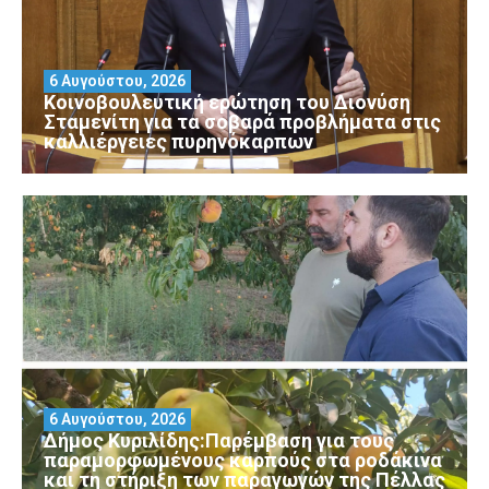
6 Αυγούστου, 2026
Κοινοβουλευτική ερώτηση του Διονύση
Σταμενίτη για τα σοβαρά προβλήματα στις
καλλιέργειες πυρηνόκαρπων
6 Αυγούστου, 2026
Δήμος Κυριλίδης:Παρέμβαση για τους
παραμορφωμένους καρπούς στα ροδάκινα
και τη στήριξη των παραγωγών της Πέλλας