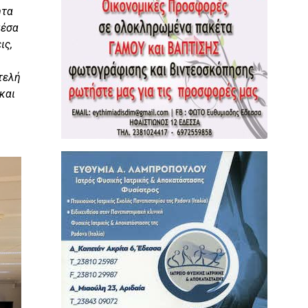
ητα
μέσα
ις,
τελή
και