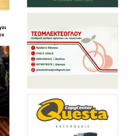
γοι
εν