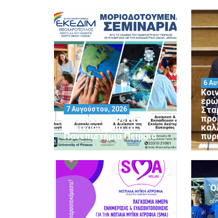
6 Αυ
Κοι
ερώ
Στα
7 Αυγούστου, 2026
Μοριοδοτούμενα
προ
Σεμινάρια από το
καλ
Πανεπιστήμιο Πειραιά
πυρ