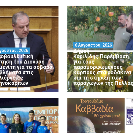
6 Αυγούστου, 2026
Δήμος
γούστου, 2026
νοβουλευτική
Κυριλίδης:Παρέμβαση
τηση του Διονύση
για τους
μενίτη για τα σοβαρά
παραμορφωμένους
βλήματα στις
καρπούς στα ροδάκινα
λιέργειες
και τη στήριξη των
ηνόκαρπων
παραγωγών της Πέλλα