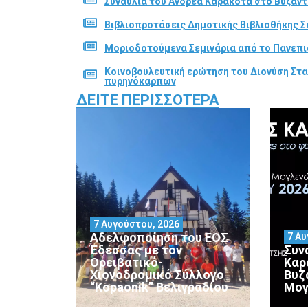
Συναυλία του Ανδρέα Καρακότα στο Βυζαν
Βιβλιοπροτάσεις Δημοτικής Βιβλιοθήκης Σ
Μοριοδοτούμενα Σεμινάρια από το Πανεπι
Κοινοβουλευτική ερώτηση του Διονύση Στα
πυρηνόκαρπων
ΔΕΊΤΕ ΠΕΡΙΣΣΌΤΕΡΑ
7 Αυγούστου, 2026
Αδελφοποίηση του ΕΟΣ
7 Αυ
Έδεσσας με τον
Συν
Ορειβατικό-
Καρ
Χιονοδρομικό Σύλλογο
Βυζ
“Kopaonik” Βελιγραδίου
Μογ