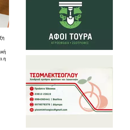
ξη
ική
ι η