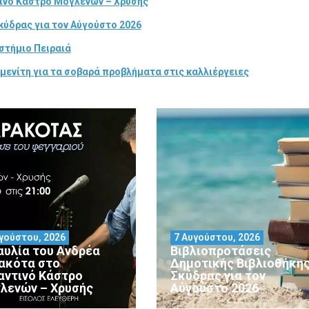
τινό Κάστρο Μογλενών – Χρυσής
κύδρας για τον Αύγούστο 2026
στήμιο Πειραιά
μενίτη για τα σοβαρά προβλήματα στις καλλιέργειες
γούστου, 2026
7 Αυγούστου, 2026
αυλία του Ανδρέα
Βιβλιοπροτάσεις
ακότα στο
Δημοτικής Βιβλιοθήκη
αντινό Κάστρο
Σκύδρας για τον
λενών – Χρυσής
Αύγούστο 2026