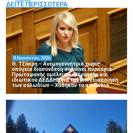
ΔΕΊΤΕ ΠΕΡΙΣΣΌΤΕΡΑ
8 Αυγούστου, 2026
Θ. Τζάκρη – Ανεμογεννήτρια χωρίς
υπόγεια διασύνδεση σημαίνει πυρκαγιά –
Πρωτοφανής αμέλεια κυβέρνησης και
ιδιωτικού ΔΕΔΔΗΕ για την υπογειοποίηση
των καλωδίων – Χάθηκαν τα κονδύλια