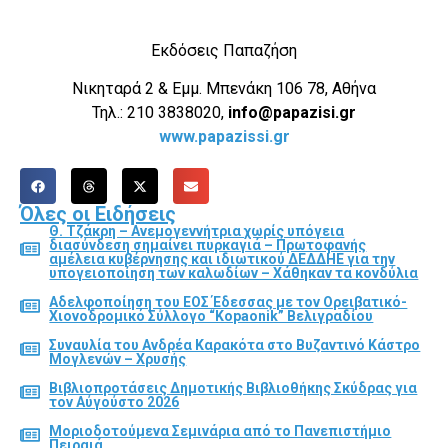
Εκδόσεις Παπαζήση
Νικηταρά 2 & Εμμ. Μπενάκη 106 78, Αθήνα
Τηλ.: 210 3838020,
info@papazisi.gr
www.papazissi.gr
Όλες οι Ειδήσεις
Θ. Τζάκρη – Ανεμογεννήτρια χωρίς υπόγεια
διασύνδεση σημαίνει πυρκαγιά – Πρωτοφανής
αμέλεια κυβέρνησης και ιδιωτικού ΔΕΔΔΗΕ για την
υπογειοποίηση των καλωδίων – Χάθηκαν τα κονδύλια
Αδελφοποίηση του ΕΟΣ Έδεσσας με τον Ορειβατικό-
Χιονοδρομικό Σύλλογο “Kopaonik” Βελιγραδίου
Συναυλία του Ανδρέα Καρακότα στο Βυζαντινό Κάστρο
Μογλενών – Χρυσής
Βιβλιοπροτάσεις Δημοτικής Βιβλιοθήκης Σκύδρας για
τον Αύγούστο 2026
Μοριοδοτούμενα Σεμινάρια από το Πανεπιστήμιο
Πειραιά