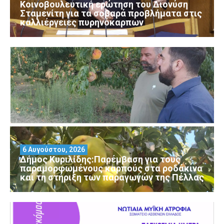
Κοινοβουλευτική ερώτηση του Διονύση
Σταμενίτη για τα σοβαρά προβλήματα στις
καλλιέργειες πυρηνόκαρπων
6 Αυγούστου, 2026
Δήμος Κυριλίδης:Παρέμβαση για τους
παραμορφωμένους καρπούς στα ροδάκινα
και τη στήριξη των παραγωγών της Πέλλας