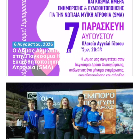
6 Αυγούστου, 2026
Ο Δήμος Αλμωπίας συμμετέχει και φέτος
στην Παγκόσμια Ημέρα Ενημέρωσης και
Ευαισθητοποίησης για τη Νωτιαία Μυϊκή
Ατροφία (SMA)