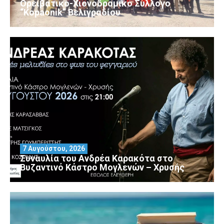
Ορειβατικό-Χιονοδρομικό Σύλλογο
“Kopaonik” Βελιγραδίου
7 Αυγούστου, 2026
Συναυλία του Ανδρέα Καρακότα στο
Βυζαντινό Κάστρο Μογλενών – Χρυσής