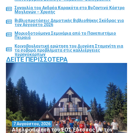
Συναυλία του Ανδρέα Καρακότα στο Βυζαντινό Κάστρο
Μογλενών – Χρυσής
Βιβλιοπροτάσεις Δημοτικής Βιβλιοθήκης Σκύδρας για
τον Αύγούστο 2026
Μοριοδοτούμενα Σεμινάρια από το Πανεπιστήμιο
Πειραιά
Κοινοβουλευτική ερώτηση του Διονύση Σταμενίτη για
τα σοβαρά προβλήματα στις καλλιέργειες
πυρηνόκαρπων
ΔΕΊΤΕ ΠΕΡΙΣΣΌΤΕΡΑ
7 Αυγούστου, 2026
Αδελφοποίηση του ΕΟΣ Έδεσσας με τον