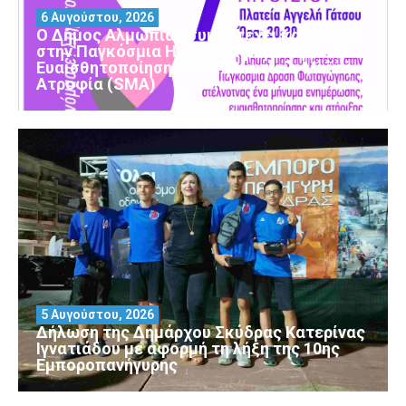
6 Αυγούστου, 2026
Ο Δήμος Αλμωπίας συμμετέχει και φέτος
στην Παγκόσμια Ημέρα Ενημέρωσης και
Ευαισθητοποίησης για τη Νωτιαία Μυϊκή
Ατροφία (SMA)
5 Αυγούστου, 2026
Δήλωση της Δημάρχου Σκύδρας Κατερίνας
Ιγνατιάδου με αφορμή τη λήξη της 10ης
Εμποροπανήγυρης