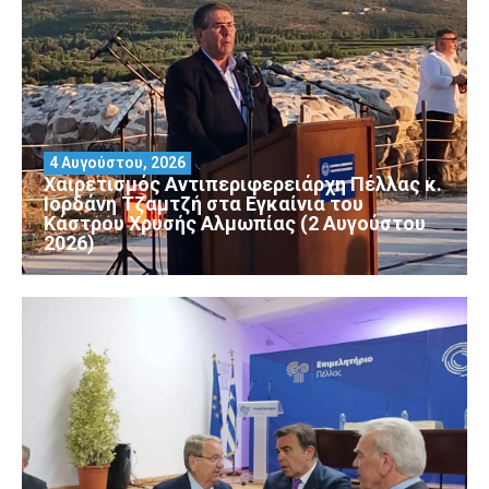
4 Αυγούστου, 2026
Χαιρετισμός Αντιπεριφερειάρχη Πέλλας κ.
Ιορδάνη Τζαμτζή στα Εγκαίνια του
Κάστρου Χρυσής Αλμωπίας (2 Αυγούστου
2026)