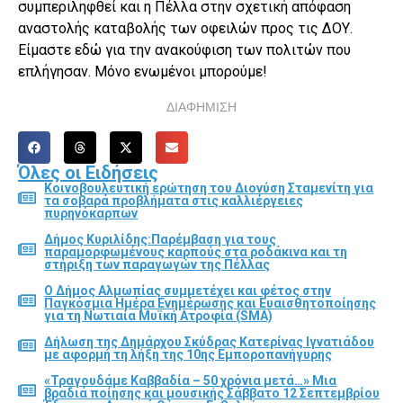
συμπεριληφθεί και η Πέλλα στην σχετική απόφαση
αναστολής καταβολής των οφειλών προς τις ΔΟΥ.
Είμαστε εδώ για την ανακούφιση των πολιτών που
επλήγησαν. Μόνο ενωμένοι μπορούμε!
ΔΙΑΦΗΜΙΣΗ
Όλες οι Ειδήσεις
Κοινοβουλευτική ερώτηση του Διονύση Σταμενίτη για
τα σοβαρά προβλήματα στις καλλιέργειες
πυρηνόκαρπων
Δήμος Κυριλίδης:Παρέμβαση για τους
παραμορφωμένους καρπούς στα ροδάκινα και τη
στήριξη των παραγωγών της Πέλλας
Ο Δήμος Αλμωπίας συμμετέχει και φέτος στην
Παγκόσμια Ημέρα Ενημέρωσης και Ευαισθητοποίησης
για τη Νωτιαία Μυϊκή Ατροφία (SMA)
Δήλωση της Δημάρχου Σκύδρας Κατερίνας Ιγνατιάδου
με αφορμή τη λήξη της 10ης Εμποροπανήγυρης
«Τραγουδάμε Καββαδία – 50 χρόνια μετά…» Μια
βραδιά ποίησης και μουσικής Σάββατο 12 Σεπτεμβρίου