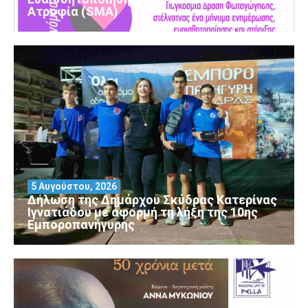
Ατροφία (SMA)
5 Αυγούστου, 2026
Δήλωση της Δημάρχου Σκύδρας Κατερίνας
Ιγνατιάδου με αφορμή τη λήξη της 10ης
Εμποροπανήγυρης