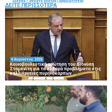
Έδεσσα – Ανοιχτό Θέατρο Γαβαλιώτισσας
ΔΕΊΤΕ ΠΕΡΙΣΣΌΤΕΡΑ
6 Αυγούστου, 2026
Κοινοβουλευτική ερώτηση του Διονύση
Σταμενίτη για τα σοβαρά προβλήματα στις
καλλιέργειες πυρηνόκαρπων