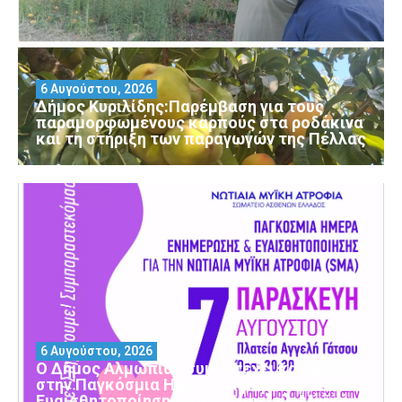
6 Αυγούστου, 2026
Δήμος Κυριλίδης:Παρέμβαση για τους
παραμορφωμένους καρπούς στα ροδάκινα
και τη στήριξη των παραγωγών της Πέλλας
6 Αυγούστου, 2026
Ο Δήμος Αλμωπίας συμμετέχει και φέτος
στην Παγκόσμια Ημέρα Ενημέρωσης και
Ευαισθητοποίησης για τη Νωτιαία Μυϊκή