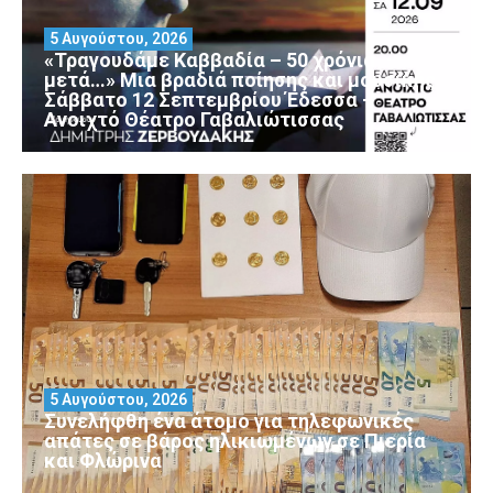
5 Αυγούστου, 2026
«Τραγουδάμε Καββαδία – 50 χρόνια
μετά…» Μια βραδιά ποίησης και μουσικής
Σάββατο 12 Σεπτεμβρίου Έδεσσα –
Ανοιχτό Θέατρο Γαβαλιώτισσας
5 Αυγούστου, 2026
Συνελήφθη ένα άτομο για τηλεφωνικές
απάτες σε βάρος ηλικιωμένων σε Πιερία
και Φλώρινα