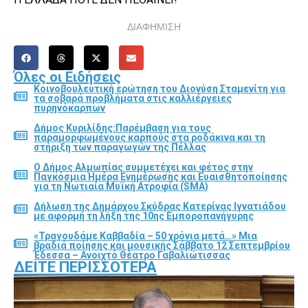
ΔΙΑΦΗΜΙΣΗ
Όλες οι Ειδήσεις
Κοινοβουλευτική ερώτηση του Διονύση Σταμενίτη για
τα σοβαρά προβλήματα στις καλλιέργειες
πυρηνόκαρπων
Δήμος Κυριλίδης:Παρέμβαση για τους
παραμορφωμένους καρπούς στα ροδάκινα και τη
στήριξη των παραγωγών της Πέλλας
Ο Δήμος Αλμωπίας συμμετέχει και φέτος στην
Παγκόσμια Ημέρα Ενημέρωσης και Ευαισθητοποίησης
για τη Νωτιαία Μυϊκή Ατροφία (SMA)
Δήλωση της Δημάρχου Σκύδρας Κατερίνας Ιγνατιάδου
με αφορμή τη λήξη της 10ης Εμποροπανήγυρης
«Τραγουδάμε Καββαδία – 50 χρόνια μετά…» Μια
βραδιά ποίησης και μουσικής Σάββατο 12 Σεπτεμβρίου
Έδεσσα – Ανοιχτό Θέατρο Γαβαλιώτισσας
ΔΕΊΤΕ ΠΕΡΙΣΣΌΤΕΡΑ