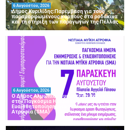
6 Αυγούστου, 2026
Δήμος Κυριλίδης:Παρέμβαση για τους
παραμορφωμένους καρπούς στα ροδάκινα
και τη στήριξη των παραγωγών της Πέλλας
6 Αυγούστου, 2026
Ο Δήμος Αλμωπίας συμμετέχει και φέτος
στην Παγκόσμια Ημέρα Ενημέρωσης και
Ευαισθητοποίησης για τη Νωτιαία Μυϊκή
Ατροφία (SMA)