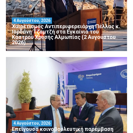
4 Αυγούστου, 2026
Χαιρετισμός Αντιπεριφερειάρχη Πέλλας κ.
Ιορδάνη Τζαμτζή στα Εγκαίνια του
Κάστρου Χρυσής Αλμωπίας (2 Αυγούστου
2026)
4 Αυγούστου, 2026
Επείγουσα κοινοβουλευτική παρέμβαση